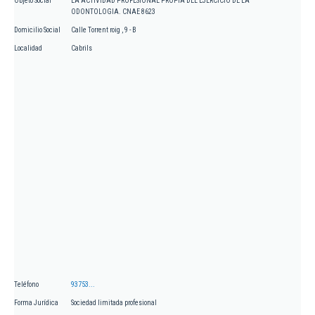
Objeto Social
LA ACTIVIDAD PROFESIONAL PROPIA DEL EJERCICIO DE LA
ODONTOLOGIA. CNAE 8623
Domicilio Social
Calle Torrent roig , 9 - B
Localidad
Cabrils
Teléfono
93753...
Forma Jurídica
Sociedad limitada profesional