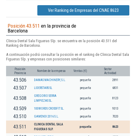
Ver Ranking de Empresas del CNAE 8623
Posición 43.511
en la provincia de
Barcelona
Clinica Dental Sala Figueras Slp. se encuentra en la posición 43.511 del
Ranking de Barcelona.
A continuación podrá consultar la posición en el ranking de Clinica Dental Sala
Figueras Slp. y empresas con posiciones similares:
Posición
Sector
Nombre de la empresa
Ventas (€)
Provincia
Actividad
43.506
DAMAS MACHINERY, S.L.
pequeña
2891
43.507
LIDERSTARS SL
pequeña
6831
GREGORIO SERRA
43.508
pequeña
8123
LIMPIEZAS SL.
43.509
100WORDS CROSSFIT SL.
pequeña
9313
43.510
GAMENDI 2016 S.L.
pequeña
7020
CLINICA DENTAL SALA
43.511
pequeña
8623
FIGUERAS SLP.