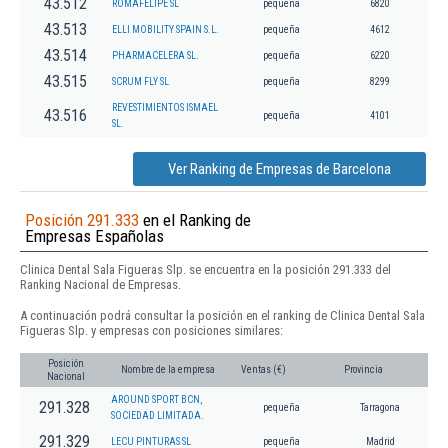
43.512
ROMAFELIPE SL
pequeña
6820
43.513
ELLI MOBILITY SPAIN S.L.
pequeña
4612
43.514
PHARMACELERA SL.
pequeña
6220
43.515
SCRUM FLY SL
pequeña
8299
REVESTIMIENTOS ISMAEL
43.516
pequeña
4101
SL.
Ver Ranking de Empresas de Barcelona
Posición 291.333
en el Ranking de
Empresas Españolas
Clinica Dental Sala Figueras Slp. se encuentra en la posición 291.333 del
Ranking Nacional de Empresas.
A continuación podrá consultar la posición en el ranking de Clinica Dental Sala
Figueras Slp. y empresas con posiciones similares:
Posición
Nombre de la empresa
Ventas (€)
Provincia
Nacional
AROUND SPORT BCN,
291.328
pequeña
Tarragona
SOCIEDAD LIMITADA.
291.329
LECU PINTURAS SL
pequeña
Madrid