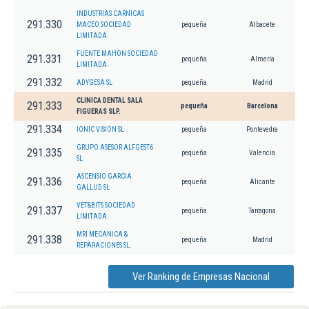
INDUSTRIAS CARNICAS
291.330
MACEO SOCIEDAD
pequeña
Albacete
LIMITADA.
FUENTE MAHON SOCIEDAD
291.331
pequeña
Almería
LIMITADA.
291.332
ADYGESA SL
pequeña
Madrid
CLINICA DENTAL SALA
291.333
pequeña
Barcelona
FIGUERAS SLP.
291.334
IONIC VISION SL
pequeña
Pontevedra
GRUPO ASESOR ALFGEST6
291.335
pequeña
Valencia
SL
ASCENSIO GARCIA
291.336
pequeña
Alicante
GALLUD SL
VET&BITS SOCIEDAD
291.337
pequeña
Tarragona
LIMITADA.
MRI MECANICA &
291.338
pequeña
Madrid
REPARACIONES SL.
Ver Ranking de Empresas Nacional