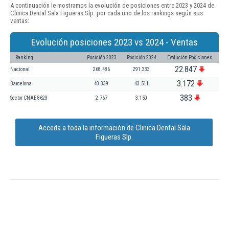
A continuación le mostramos la evolución de posiciones entre 2023 y 2024 de
Clinica Dental Sala Figueras Slp. por cada uno de los rankings según sus
ventas:
Evolución posiciones 2023 vs 2024 - Ventas
Ranking
Posición 2023
Posición 2024
Evolución Posiciones
22.847
Nacional
268.486
291.333
3.172
Barcelona
40.339
43.511
383
Sector CNAE 8623
2.767
3.150
Acceda a toda la información de Clinica Dental Sala
Figueras Slp.