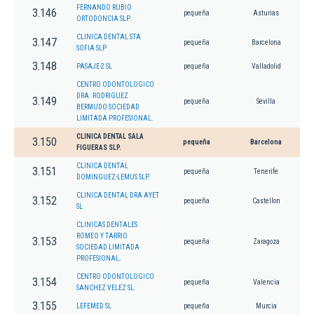
FERNANDO RUBIO
3.146
pequeña
Asturias
ORTODONCIA SLP.
CLINICA DENTAL STA
3.147
pequeña
Barcelona
SOFIA SLP
3.148
PASAJE-2 SL
pequeña
Valladolid
CENTRO ODONTOLOGICO
DRA. RODRIGUEZ
3.149
pequeña
Sevilla
BERMUDO SOCIEDAD
LIMITADA PROFESIONAL.
CLINICA DENTAL SALA
3.150
pequeña
Barcelona
FIGUERAS SLP.
CLINICA DENTAL
3.151
pequeña
Tenerife
DOMINGUEZ-LEMUS SLP.
CLINICA DENTAL DRA AYET
3.152
pequeña
Castellon
SL
CLINICAS DENTALES
ROMEO Y TARRIO
3.153
pequeña
Zaragoza
SOCIEDAD LIMITADA
PROFESIONAL.
CENTRO ODONTOLOGICO
3.154
pequeña
Valencia
SANCHEZ VELEZ SL.
3.155
LEFEMED SL
pequeña
Murcia