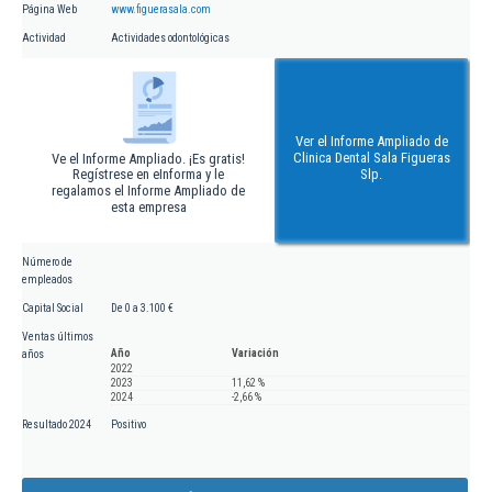
Página Web
www.figuerasala.com
Actividad
Actividades odontológicas
Ver el Informe Ampliado de
Clinica Dental Sala Figueras
Ve el Informe Ampliado. ¡Es gratis!
Regístrese en eInforma y le
Slp.
regalamos el Informe Ampliado de
esta empresa
Número de
empleados
Capital Social
De 0 a 3.100 €
Ventas últimos
Año
Variación
años
2022
2023
11,62 %
2024
-2,66 %
Resultado 2024
Positivo