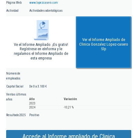
Página Web
www.lopezcasero.com
Actividad
Actividades odontológicas
Ver el Informe Ampliado de
Clinica Gonzalez Lopez-casero
Ve el Informe Ampliado. ¡Es gratis!
Regístrese en eInforma y le
Slp
regalamos el Informe Ampliado de
esta empresa
Número de
empleados
Capital Social
De 0 a 3.100 €
Ventas últimos
Año
Variación
años
2023
2024
-10,21 %
Resultado 2025
Positivo
Accede al Informe ampliado de Clinica