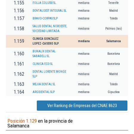
1.155
FOLLA COLUSSI SL.
mediana
Tenerife
1.156
DENTALGEST INTEGRAL SL.
mediana
Madrid
1.157
BRAVO-CORPAS SLP
mediana
Toledo
SALUD DENTAL NOROESTE,
1.158
mediana
Palmas (las)
SOCIEDAD LIMITADA.
CLINICA GONZALEZ
1.159
mediana
Salamanca
LOPEZ-CASERO SLP
BUKALIX DENTAL
1.160
mediana
Barcelona
SABADELL SL.
1.161
CLINICA ECO SL
mediana
Barcelona
DENTAL LORENTE MONGE
1.162
mediana
Madrid
SLP
1.163
MEJIA DENTAL SL
mediana
Toledo
1.164
ARGIDENTAL SLP
mediana
Gipuzkoa
Ver Ranking de Empresas del CNAE 8623
Posición 1.129
en la provincia de
Salamanca