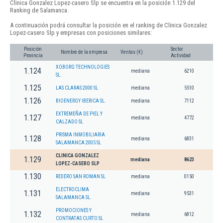
Clinica Gonzalez Lopez-casero Slp se encuentra en la posición 1.129 del
Ranking de Salamanca.
A continuación podrá consultar la posición en el ranking de Clinica Gonzalez
Lopez-casero Slp y empresas con posiciones similares:
Posición
Sector
Nombre de la empresa
Ventas (€)
Provincia
Actividad
XOBORG TECHNOLOGIES
1.124
mediana
6210
SL.
1.125
LAS CLARAS 2000 SL
mediana
5510
1.126
BIOENERGY IBERICA SL.
mediana
7112
EXTREMEÑA DE PIEL Y
1.127
mediana
4772
CALZADO SL
PRISMA INMOBILIARIA
1.128
mediana
6831
SALAMANCA 2005 SL
CLINICA GONZALEZ
1.129
mediana
8623
LOPEZ-CASERO SLP
1.130
REDERO SAN ROMAN SL
mediana
0150
ELECTROCLIMA
1.131
mediana
9531
SALAMANCA SL.
PROMOCIONES Y
1.132
mediana
6812
CONTRATAS CURTO SL