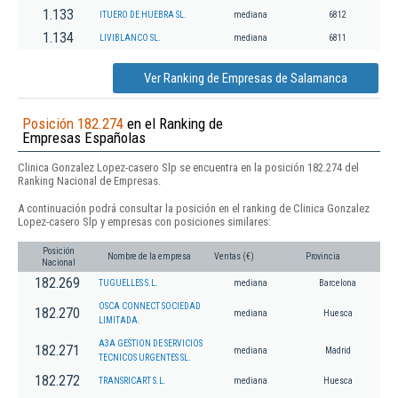
1.133
ITUERO DE HUEBRA SL.
mediana
6812
1.134
LIVIBLANCO SL.
mediana
6811
Ver Ranking de Empresas de Salamanca
Posición 182.274
en el Ranking de
Empresas Españolas
Clinica Gonzalez Lopez-casero Slp se encuentra en la posición 182.274 del
Ranking Nacional de Empresas.
A continuación podrá consultar la posición en el ranking de Clinica Gonzalez
Lopez-casero Slp y empresas con posiciones similares:
Posición
Nombre de la empresa
Ventas (€)
Provincia
Nacional
182.269
TUGUELLES S.L.
mediana
Barcelona
OSCA CONNECT SOCIEDAD
182.270
mediana
Huesca
LIMITADA.
A3A GESTION DE SERVICIOS
182.271
mediana
Madrid
TECNICOS URGENTES SL.
182.272
TRANSRICART S.L.
mediana
Huesca