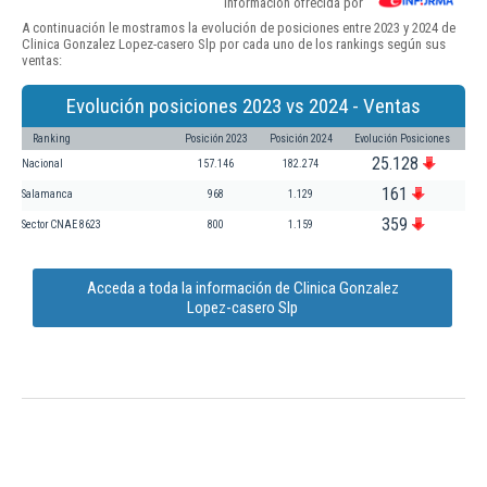
Información ofrecida por
A continuación le mostramos la evolución de posiciones entre 2023 y 2024 de
Clinica Gonzalez Lopez-casero Slp por cada uno de los rankings según sus
ventas:
Evolución posiciones 2023 vs 2024 - Ventas
Ranking
Posición 2023
Posición 2024
Evolución Posiciones
25.128
Nacional
157.146
182.274
161
Salamanca
968
1.129
359
Sector CNAE 8623
800
1.159
Acceda a toda la información de Clinica Gonzalez
Lopez-casero Slp