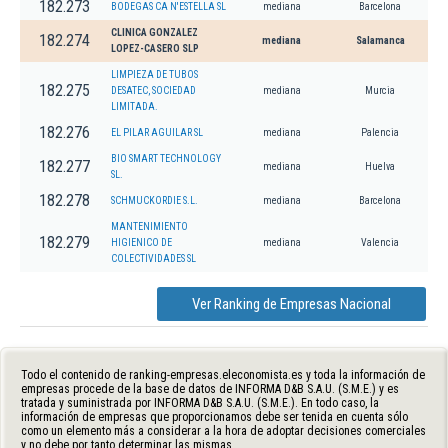
182.273
BODEGAS CA N'ESTELLA SL
mediana
Barcelona
CLINICA GONZALEZ
182.274
mediana
Salamanca
LOPEZ-CASERO SLP
LIMPIEZA DE TUBOS
182.275
DESATEC, SOCIEDAD
mediana
Murcia
LIMITADA.
182.276
EL PILAR AGUILAR SL
mediana
Palencia
BIO SMART TECHNOLOGY
182.277
mediana
Huelva
SL.
182.278
SCHMUCKORDIE S.L.
mediana
Barcelona
MANTENIMIENTO
182.279
HIGIENICO DE
mediana
Valencia
COLECTIVIDADES SL
Ver Ranking de Empresas Nacional
Todo el contenido de ranking-empresas.eleconomista.es y toda la información de
empresas procede de la base de datos de INFORMA D&B S.A.U. (S.M.E.) y es
tratada y suministrada por INFORMA D&B S.A.U. (S.M.E.). En todo caso, la
información de empresas que proporcionamos debe ser tenida en cuenta sólo
como un elemento más a considerar a la hora de adoptar decisiones comerciales
y no debe por tanto determinar las mismas.