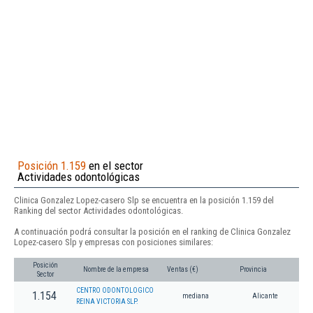
Posición 1.159
en el sector
Actividades odontológicas
Clinica Gonzalez Lopez-casero Slp se encuentra en la posición 1.159 del
Ranking del sector Actividades odontológicas.
A continuación podrá consultar la posición en el ranking de Clinica Gonzalez
Lopez-casero Slp y empresas con posiciones similares:
Posición
Nombre de la empresa
Ventas (€)
Provincia
Sector
CENTRO ODONTOLOGICO
1.154
mediana
Alicante
REINA VICTORIA SLP.