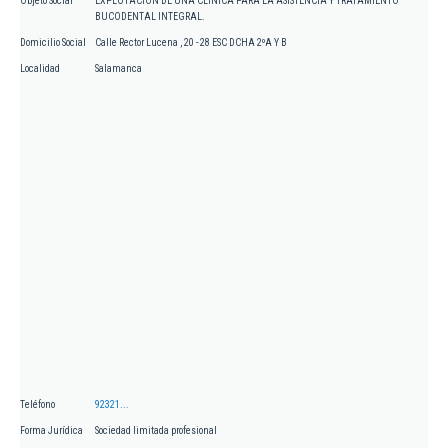
Objeto Social
EXPLOTACION DE UNA CLINICA PARA LA ASISTENCIA Y TRATAMIENTO
BUCODENTAL INTEGRAL.
Domicilio Social
Calle Rector Lucena , 20 - 28 ESC DCHA 2ºA Y B
Localidad
Salamanca
Teléfono
92321...
Forma Jurídica
Sociedad limitada profesional