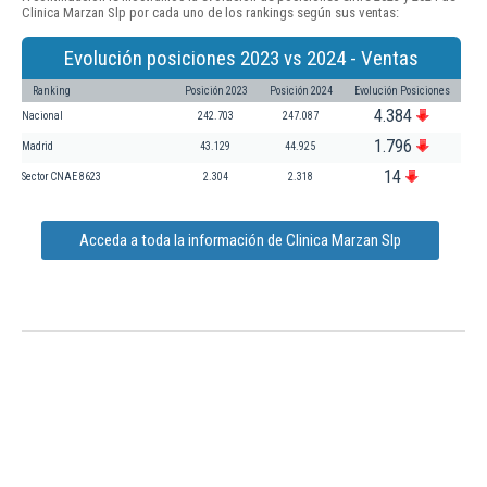
Clinica Marzan Slp por cada uno de los rankings según sus ventas:
Evolución posiciones 2023 vs 2024 - Ventas
Ranking
Posición 2023
Posición 2024
Evolución Posiciones
4.384
Nacional
242.703
247.087
1.796
Madrid
43.129
44.925
14
Sector CNAE 8623
2.304
2.318
Acceda a toda la información de Clinica Marzan Slp