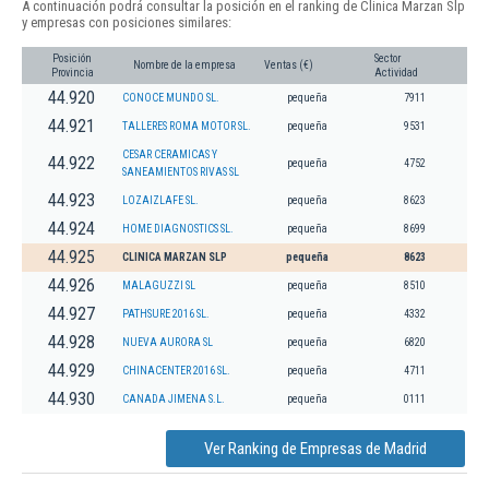
A continuación podrá consultar la posición en el ranking de Clinica Marzan Slp
y empresas con posiciones similares:
Posición
Sector
Nombre de la empresa
Ventas (€)
Provincia
Actividad
44.920
CONOCE MUNDO SL.
pequeña
7911
44.921
TALLERES ROMA MOTOR SL.
pequeña
9531
CESAR CERAMICAS Y
44.922
pequeña
4752
SANEAMIENTOS RIVAS SL
44.923
LOZAIZLAFE SL.
pequeña
8623
44.924
HOME DIAGNOSTICS SL.
pequeña
8699
44.925
CLINICA MARZAN SLP
pequeña
8623
44.926
MALAGUZZI SL
pequeña
8510
44.927
PATHSURE 2016 SL.
pequeña
4332
44.928
NUEVA AURORA SL
pequeña
6820
44.929
CHINACENTER 2016 SL.
pequeña
4711
44.930
CANADA JIMENA S.L.
pequeña
0111
Ver Ranking de Empresas de Madrid