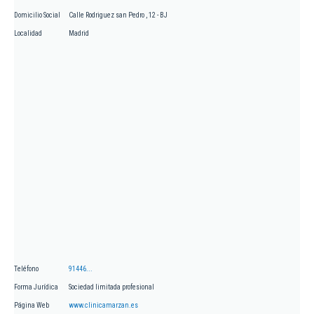
Domicilio Social
Calle Rodriguez san Pedro , 12 - BJ
Localidad
Madrid
Teléfono
91446...
Forma Jurídica
Sociedad limitada profesional
Página Web
www.clinicamarzan.es