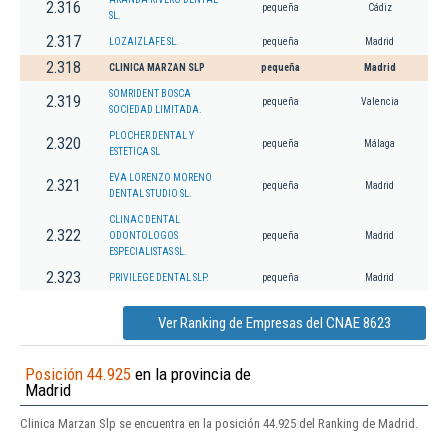
2.316
pequeña
Cádiz
SL.
2.317
LOZAIZLAFE SL.
pequeña
Madrid
2.318
CLINICA MARZAN SLP
pequeña
Madrid
SOMRIDENT BOSCA
2.319
pequeña
Valencia
SOCIEDAD LIMITADA.
PLOCHER DENTAL Y
2.320
pequeña
Málaga
ESTETICA SL
EVA LORENZO MORENO
2.321
pequeña
Madrid
DENTAL STUDIO SL.
CLINAC DENTAL
2.322
ODONTOLOGOS
pequeña
Madrid
ESPECIALISTAS SL.
2.323
PRIVILEGE DENTAL SLP.
pequeña
Madrid
Ver Ranking de Empresas del CNAE 8623
Posición 44.925
en la provincia de
Madrid
Clinica Marzan Slp se encuentra en la posición 44.925 del Ranking de Madrid.