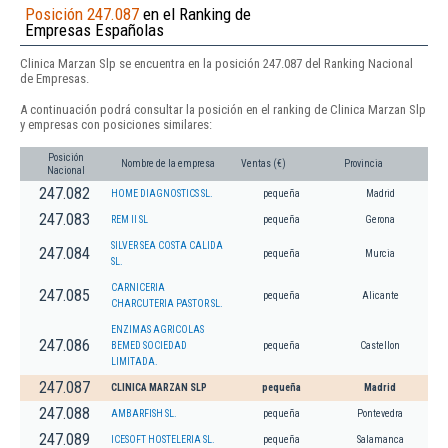
Posición 247.087
en el Ranking de
Empresas Españolas
Clinica Marzan Slp se encuentra en la posición 247.087 del Ranking Nacional
de Empresas.
A continuación podrá consultar la posición en el ranking de Clinica Marzan Slp
y empresas con posiciones similares:
Posición
Nombre de la empresa
Ventas (€)
Provincia
Nacional
247.082
HOME DIAGNOSTICS SL.
pequeña
Madrid
247.083
REM II SL
pequeña
Gerona
SILVER SEA COSTA CALIDA
247.084
pequeña
Murcia
SL.
CARNICERIA
247.085
pequeña
Alicante
CHARCUTERIA PASTOR SL.
ENZIMAS AGRICOLAS
247.086
BEMED SOCIEDAD
pequeña
Castellon
LIMITADA.
247.087
CLINICA MARZAN SLP
pequeña
Madrid
247.088
AMBARFISH SL.
pequeña
Pontevedra
247.089
ICESOFT HOSTELERIA SL.
pequeña
Salamanca