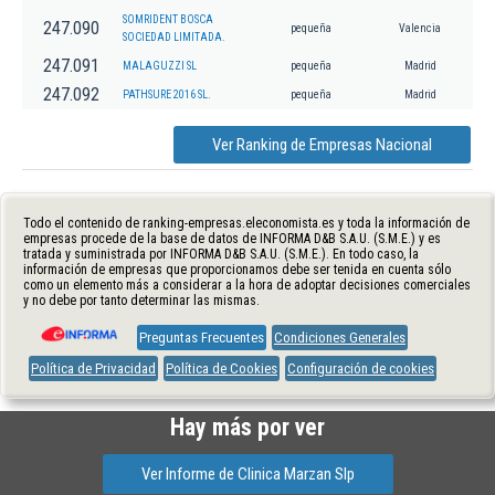
SOMRIDENT BOSCA
247.090
pequeña
Valencia
SOCIEDAD LIMITADA.
247.091
MALAGUZZI SL
pequeña
Madrid
247.092
PATHSURE 2016 SL.
pequeña
Madrid
Ver Ranking de Empresas Nacional
Todo el contenido de ranking-empresas.eleconomista.es y toda la información de
empresas procede de la base de datos de INFORMA D&B S.A.U. (S.M.E.) y es
tratada y suministrada por INFORMA D&B S.A.U. (S.M.E.). En todo caso, la
información de empresas que proporcionamos debe ser tenida en cuenta sólo
como un elemento más a considerar a la hora de adoptar decisiones comerciales
y no debe por tanto determinar las mismas.
Preguntas Frecuentes
Condiciones Generales
Política de Privacidad
Política de Cookies
Configuración de cookies
Hay más por ver
Ver Informe de Clinica Marzan Slp