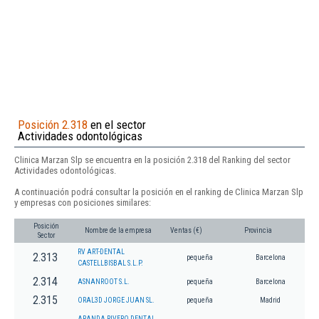
Posición 2.318
en el sector
Actividades odontológicas
Clinica Marzan Slp se encuentra en la posición 2.318 del Ranking del sector
Actividades odontológicas.
A continuación podrá consultar la posición en el ranking de Clinica Marzan Slp
y empresas con posiciones similares:
Posición
Nombre de la empresa
Ventas (€)
Provincia
Sector
RV ART-DENTAL
2.313
pequeña
Barcelona
CASTELLBISBAL S.L.P.
2.314
ASNANROOT S.L.
pequeña
Barcelona
2.315
ORAL3D JORGE JUAN SL.
pequeña
Madrid
ARANDA RIVERO DENTAL