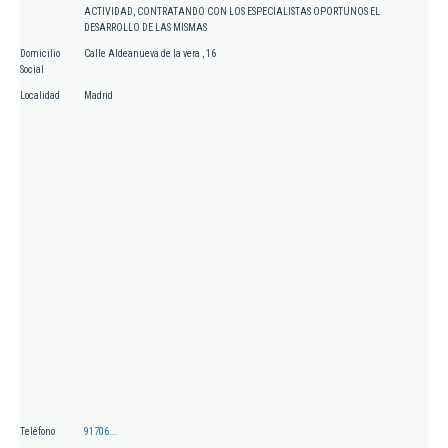
ACTIVIDAD, CONTRATANDO CON LOS ESPECIALISTAS OPORTUNOS EL
DESARROLLO DE LAS MISMAS
Domicilio
Calle Aldeanueva de la vera , 16
Social
Localidad
Madrid
Teléfono
91706...