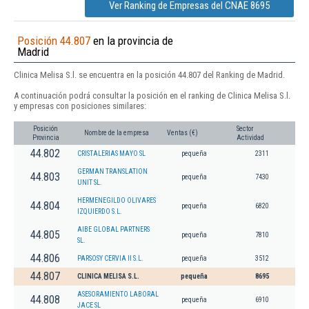
Ver Ranking de Empresas del CNAE 8695
Posición 44.807
en la provincia de
Madrid
Clinica Melisa S.l. se encuentra en la posición 44.807 del Ranking de Madrid.
A continuación podrá consultar la posición en el ranking de Clinica Melisa S.l.
y empresas con posiciones similares:
Posición
Sector
Nombre de la empresa
Ventas (€)
Provincia
Actividad
44.802
CRISTALERIAS MAYO SL
pequeña
2311
GERMAN TRANSLATION
44.803
pequeña
7430
UNIT SL.
HERMENEGILDO OLIVARES
44.804
pequeña
6820
IZQUIERDO S.L.
AIBE GLOBAL PARTNERS
44.805
pequeña
7810
SL.
44.806
PARSOSY CERVIA II S.L.
pequeña
3512
44.807
CLINICA MELISA S.L.
pequeña
8695
ASESORAMIENTO LABORAL
44.808
pequeña
6910
JACE SL