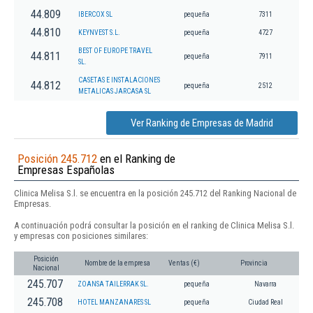
44.809
IBERCOX SL
pequeña
7311
44.810
KEYNVEST S.L.
pequeña
4727
BEST OF EUROPE TRAVEL
44.811
pequeña
7911
SL.
CASETAS E INSTALACIONES
44.812
pequeña
2512
METALICAS JARCASA SL
Ver Ranking de Empresas de Madrid
Posición 245.712
en el Ranking de
Empresas Españolas
Clinica Melisa S.l. se encuentra en la posición 245.712 del Ranking Nacional de
Empresas.
A continuación podrá consultar la posición en el ranking de Clinica Melisa S.l.
y empresas con posiciones similares:
Posición
Nombre de la empresa
Ventas (€)
Provincia
Nacional
245.707
ZOANSA TAILERRAK SL.
pequeña
Navarra
245.708
HOTEL MANZANARES SL
pequeña
Ciudad Real