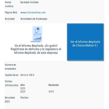
Forma
Sociedad limitada
Jurídica
Página Web
www.clinicamelisa.com
Actividad
Actividades de fisioterapia
Ver el Informe Ampliado
de Clinica Melisa S.l.
Ve el Informe Ampliado. ¡Es gratis!
Regístrese en eInforma y le regalamos el
Informe Ampliado de esta empresa
Número de
empleados
Capital Social
De 0 a 3.100 €
Ventas
Año
Variación
últimos años
2023
2024
-0,8 %
Resultado
Positivo
2025