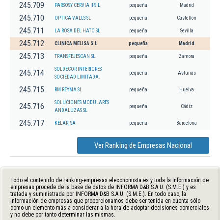
245.709
PARSOSY CERVIA II S.L.
pequeña
Madrid
245.710
OPTICA VALLS SL
pequeña
Castellon
245.711
LA ROSA DEL HATO SL.
pequeña
Sevilla
245.712
CLINICA MELISA S.L.
pequeña
Madrid
245.713
TRANSFEJESCAN SL.
pequeña
Zamora
SOLDECOR INTERIORES
245.714
pequeña
Asturias
SOCIEDAD LIMITADA.
245.715
RM REYMA SL
pequeña
Huelva
SOLUCIONES MODULARES
245.716
pequeña
Cádiz
ANDALUZAS SL
245.717
KELAR, SA
pequeña
Barcelona
Ver Ranking de Empresas Nacional
Todo el contenido de ranking-empresas.eleconomista.es y toda la información de
empresas procede de la base de datos de INFORMA D&B S.A.U. (S.M.E.) y es
tratada y suministrada por INFORMA D&B S.A.U. (S.M.E.). En todo caso, la
información de empresas que proporcionamos debe ser tenida en cuenta sólo
como un elemento más a considerar a la hora de adoptar decisiones comerciales
y no debe por tanto determinar las mismas.