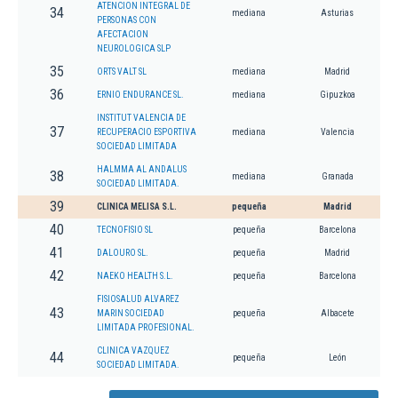
ATENCION INTEGRAL DE
34
mediana
Asturias
PERSONAS CON
AFECTACION
NEUROLOGICA SLP
35
ORTS VALT SL
mediana
Madrid
36
ERNIO ENDURANCE SL.
mediana
Gipuzkoa
INSTITUT VALENCIA DE
37
RECUPERACIO ESPORTIVA
mediana
Valencia
SOCIEDAD LIMITADA
HALMMA AL ANDALUS
38
mediana
Granada
SOCIEDAD LIMITADA.
39
CLINICA MELISA S.L.
pequeña
Madrid
40
TECNOFISIO SL
pequeña
Barcelona
41
DALOURO SL.
pequeña
Madrid
42
NAEKO HEALTH S.L.
pequeña
Barcelona
FISIOSALUD ALVAREZ
43
MARIN SOCIEDAD
pequeña
Albacete
LIMITADA PROFESIONAL.
CLINICA VAZQUEZ
44
pequeña
León
SOCIEDAD LIMITADA.