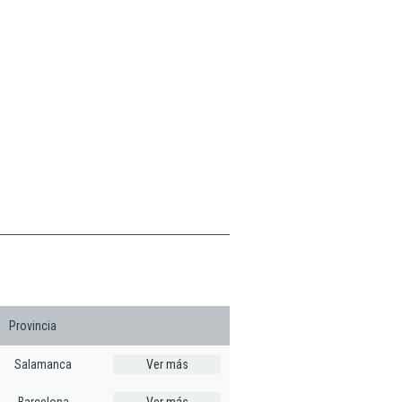
Provincia
Salamanca
Ver más
Barcelona
Ver más