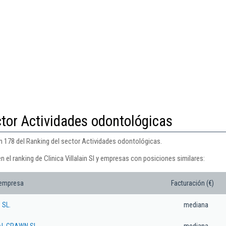
ctor Actividades odontológicas
ión 178 del Ranking del sector Actividades odontológicas.
 el ranking de Clinica Villalain Sl y empresas con posiciones similares:
 empresa
Facturación (€)
 SL.
mediana
AL CRAWN SL
mediana