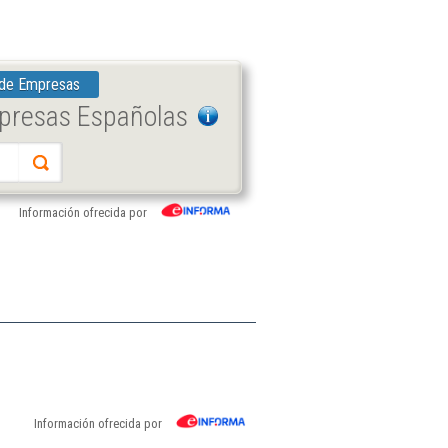
 de Empresas
mpresas Españolas
Información ofrecida por
Información ofrecida por