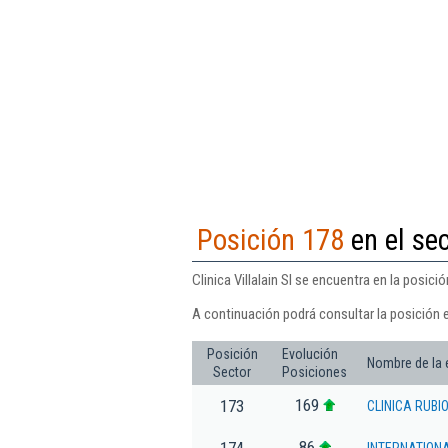
Posición 178
en el se
Clinica Villalain Sl se encuentra en la posic
A continuación podrá consultar la posición en
Posición
Evolución
Nombre de la
Sector
Posiciones
169
173
CLINICA RUBIO
86
174
INTERNATION