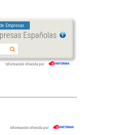
 de Empresas
mpresas Españolas
Información ofrecida por
Información ofrecida por