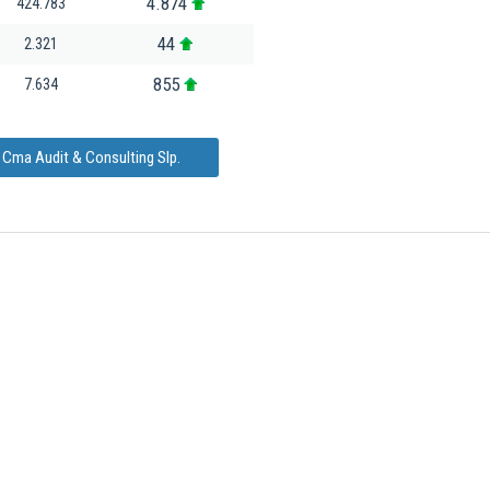
4.874
424.783
44
2.321
855
7.634
 Cma Audit & Consulting Slp.