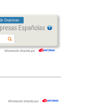
 de Empresas
mpresas Españolas
Información ofrecida por
Información ofrecida por