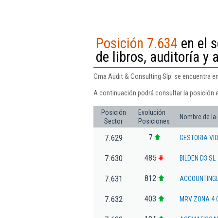
Posición 7.634
en el s
de libros, auditoría y 
Cma Audit & Consulting Slp. se encuentra en l
A continuación podrá consultar la posición 
Posición
Evolución
Nombre de la
Sector
Posiciones
7
7.629
GESTORIA VI
485
7.630
BILDEN D3 SL
812
7.631
ACCOUNTING
403
7.632
MRV ZONA 4 