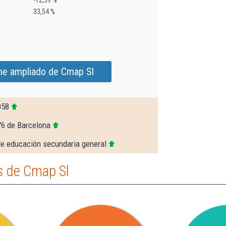
-12,59 %
33,54 %
me ampliado de Cmap Sl
058
76 de Barcelona
de educación secundaria general
s de Cmap Sl