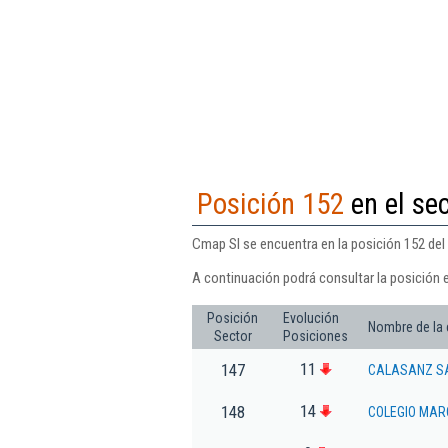
Posición 152
en el se
Cmap Sl se encuentra en la posición 152 del
A continuación podrá consultar la posición 
Posición
Evolución
Nombre de la
Sector
Posiciones
11
147
CALASANZ SA
14
148
COLEGIO MAR