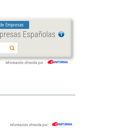
 de Empresas
mpresas Españolas
Información ofrecida por
Información ofrecida por