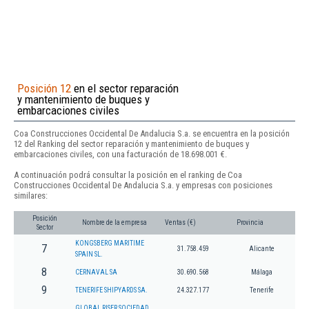
Posición 12
en el sector reparación
y mantenimiento de buques y
embarcaciones civiles
Coa Construcciones Occidental De Andalucia S.a. se encuentra en la posición
12 del Ranking del sector reparación y mantenimiento de buques y
embarcaciones civiles, con una facturación de 18.698.001 €.
A continuación podrá consultar la posición en el ranking de Coa
Construcciones Occidental De Andalucia S.a. y empresas con posiciones
similares:
Posición
Nombre de la empresa
Ventas (€)
Provincia
Sector
KONGSBERG MARITIME
7
31.758.459
Alicante
SPAIN SL.
8
CERNAVAL SA
30.690.568
Málaga
9
TENERIFE SHIPYARDS SA.
24.327.177
Tenerife
GLOBAL RISER SOCIEDAD