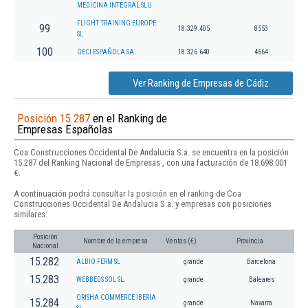
MEDICINA INTEGRAL SLU
FLIGHT TRAINING EUROPE
99
18.329.405
8553
SL
100
GECI ESPAÑOLA SA
18.326.640
4664
Ver Ranking de Empresas de Cádiz
Posición 15.287
en el Ranking de
Empresas Españolas
Coa Construcciones Occidental De Andalucia S.a. se encuentra en la posición
15.287 del Ranking Nacional de Empresas , con una facturación de 18.698.001
€.
A continuación podrá consultar la posición en el ranking de Coa
Construcciones Occidental De Andalucia S.a. y empresas con posiciones
similares:
Posición
Nombre de la empresa
Ventas (€)
Provincia
Nacional
15.282
ALBIO FERM SL
grande
Barcelona
15.283
WEBBEDS SOL SL.
grande
Baleares
ORISHA COMMERCE IBERIA
15.284
grande
Navarra