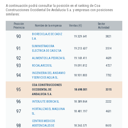
A continuación podrá consultar la posición en el ranking de Coa
Construcciones Occidental De Andalucia S.a. y empresas con posiciones
similares:
Posición
Sector
Nombre de la empresa
Ventas (€)
Provincia
Actividad
BIORECICLAJE DE CADIZ
90
19.329.641
3821
S.A.
SUMINISTRADORA
91
19.213.637
3514
ELECTRICA DE CADIZ SA
92
ALIMENTOS LA PEDRIZA SL
19.169.411
4639
93
ROCALARCOS SL
19.091.812
4727
INGENIERIA DEL ANDAMIO
94
18.931.803
7732
Y SERVICIOS AQUA SL.
COA CONSTRUCCIONES
95
OCCIDENTAL DE
18.698.001
3315
ANDALUCIA S.A.
96
INTERJUTE IBERICA SL
18.589.864
2222
HORTALIZAS EL MAQUINA
97
18.481.197
4631
SL.
CENTROS MEDICOS
98
ASISTENCIALES DE
18.365.571
8610