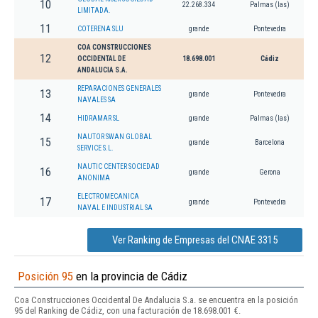
10
22.268.334
Palmas (las)
LIMITADA.
11
COTERENA SLU
grande
Pontevedra
COA CONSTRUCCIONES
12
OCCIDENTAL DE
18.698.001
Cádiz
ANDALUCIA S.A.
REPARACIONES GENERALES
13
grande
Pontevedra
NAVALES SA
14
HIDRAMAR SL
grande
Palmas (las)
NAUTOR SWAN GLOBAL
15
grande
Barcelona
SERVICE S.L.
NAUTIC CENTER SOCIEDAD
16
grande
Gerona
ANONIMA
ELECTROMECANICA
17
grande
Pontevedra
NAVAL E INDUSTRIAL SA
Ver Ranking de Empresas del CNAE 3315
Posición 95
en la provincia de Cádiz
Coa Construcciones Occidental De Andalucia S.a. se encuentra en la posición
95 del Ranking de Cádiz, con una facturación de 18.698.001 €.