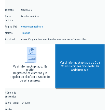
Teléfono
956205035
Forma
Sociedad anónima
Jurídica
Página Web
www.coasanaval.com
Marcas
1 marcas
Actividad
reparación y mantenimiento de buques y embarcaciones civiles
Ver el Informe Ampliado de Coa
Construcciones Occidental De
Ve el Informe Ampliado. ¡Es
gratis!
Andalucia S.a.
Regístrese en eInforma y le
regalamos el Informe Ampliado
de esta empresa
Número de
empleados
Capital Social
174.530 €
Ventas