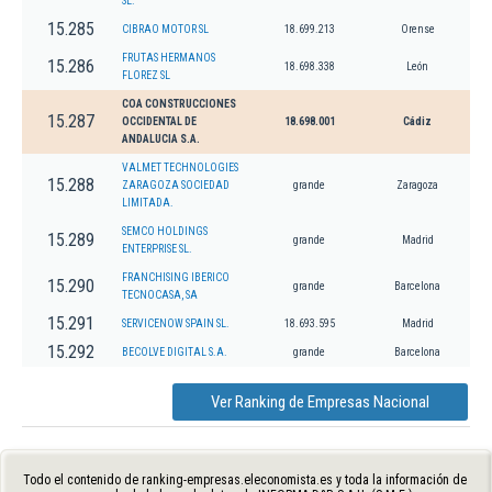
SL.
15.285
CIBRAO MOTOR SL
18.699.213
Orense
FRUTAS HERMANOS
15.286
18.698.338
León
FLOREZ SL
COA CONSTRUCCIONES
15.287
OCCIDENTAL DE
18.698.001
Cádiz
ANDALUCIA S.A.
VALMET TECHNOLOGIES
15.288
ZARAGOZA SOCIEDAD
grande
Zaragoza
LIMITADA.
SEMCO HOLDINGS
15.289
grande
Madrid
ENTERPRISE SL.
FRANCHISING IBERICO
15.290
grande
Barcelona
TECNOCASA, SA
15.291
SERVICENOW SPAIN SL.
18.693.595
Madrid
15.292
BECOLVE DIGITAL S.A.
grande
Barcelona
Ver Ranking de Empresas Nacional
Todo el contenido de ranking-empresas.eleconomista.es y toda la información de