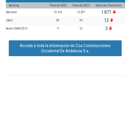
Ranking
Posición 2023
Posición 2024
Evolución Posiciones
1.871
Nacional
13.416
15.287
12
Cádiz
83
95
3
Sector CNAE 3315
9
12
Acceda a toda la información de Coa Construcciones
Occidental De Andalucia S.a.