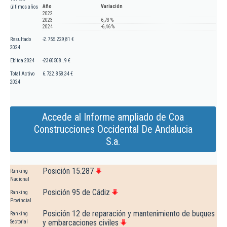
Año
Variación
últimos años
2022
2023
6,73 %
2024
-6,46 %
Resultado
-2.755.229,81 €
2024
Ebitda 2024
-2360508..9 €
Total Activo
6.722.858,34 €
2024
Accede al Informe ampliado de Coa
Construcciones Occidental De Andalucia
S.a.
Posición 15.287
Ranking
Nacional
Posición 95 de Cádiz
Ranking
Provincial
Posición 12 de reparación y mantenimiento de buques
Ranking
y embarcaciones civiles
Sectorial