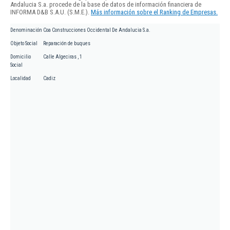
Andalucia S.a. procede de la base de datos de información financiera de
INFORMA D&B S.A.U. (S.M.E.).
Más información sobre el Ranking de Empresas.
Denominación
Coa Construcciones Occidental De Andalucia S.a.
Objeto Social
Reparación de buques
Domicilio
Calle Algeciras , 1
Social
Localidad
Cadiz