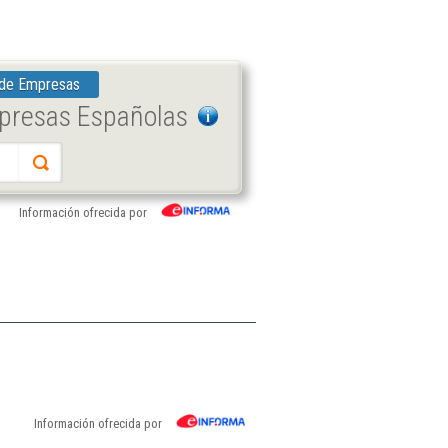
 de Empresas
mpresas Españolas
Información ofrecida por
Información ofrecida por