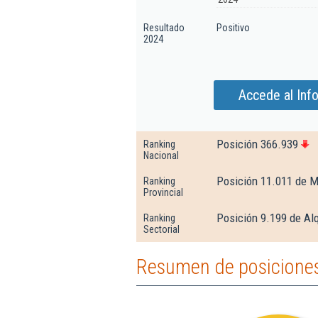
Resultado
Positivo
2024
Accede al Inf
Posición 366.939
Ranking
Nacional
Posición 11.011 de 
Ranking
Provincial
Posición 9.199 de Alq
Ranking
Sectorial
Resumen de posicione