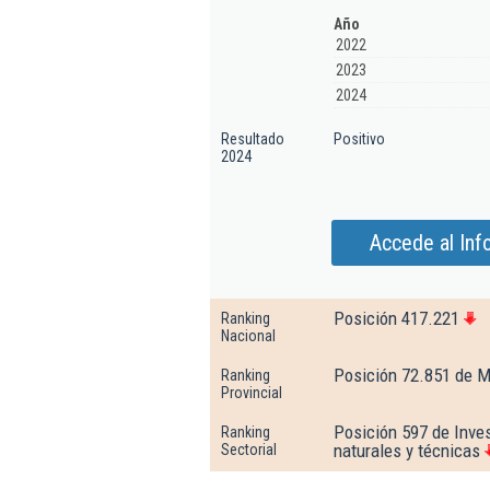
Año
2022
2023
2024
Resultado
Positivo
2024
Accede al Inf
Posición 417.221
Ranking
Nacional
Posición 72.851 de M
Ranking
Provincial
Posición 597 de Inves
Ranking
naturales y técnicas
Sectorial