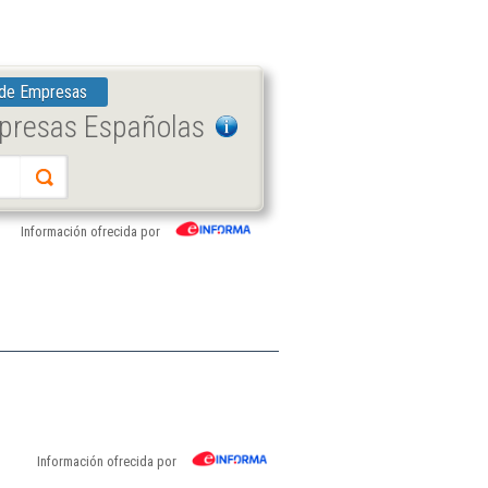
 de Empresas
mpresas Españolas
Información ofrecida por
Información ofrecida por