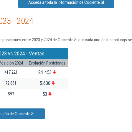
Acceda a toda la información de Cociente Sl
023 - 2024
 posiciones entre 2023 y 2024 de Cociente Sl por cada uno de los rankings s
023 vs 2024 - Ventas
Posición 2024
Evolución Posiciones
24.453
417.221
5.630
72.851
53
597
ación de Cociente Sl