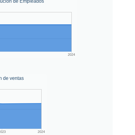
lución de Empleados
2024
n de ventas
2023
2024