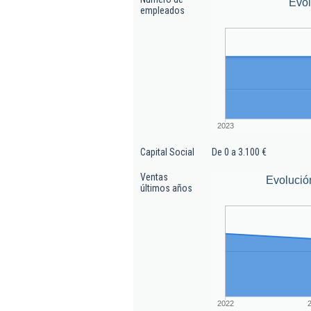
Evo
empleados
2023
Capital Social
De 0 a 3.100 €
Ventas
Evolució
últimos años
2022