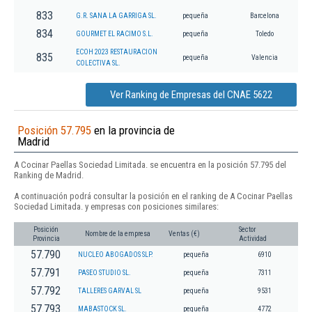
833
G.R. SANA LA GARRIGA SL.
pequeña
Barcelona
834
GOURMET EL RACIMO S.L.
pequeña
Toledo
ECOH 2023 RESTAURACION
835
pequeña
Valencia
COLECTIVA SL.
Ver Ranking de Empresas del CNAE 5622
Posición 57.795
en la provincia de
Madrid
A Cocinar Paellas Sociedad Limitada. se encuentra en la posición 57.795 del
Ranking de Madrid.
A continuación podrá consultar la posición en el ranking de A Cocinar Paellas
Sociedad Limitada. y empresas con posiciones similares:
Posición
Sector
Nombre de la empresa
Ventas (€)
Provincia
Actividad
57.790
NUCLEO ABOGADOS SLP.
pequeña
6910
57.791
PASEO STUDIO SL.
pequeña
7311
57.792
TALLERES GARVAL SL
pequeña
9531
57.793
MABASTOCK SL.
pequeña
4772