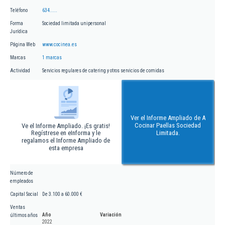
Teléfono
634.....
Forma
Sociedad limitada unipersonal
Jurídica
Página Web
www.cocinea.es
Marcas
1 marcas
Actividad
Servicios regulares de catering y otros servicios de comidas
Ver el Informe Ampliado de A
Cocinar Paellas Sociedad
Ve el Informe Ampliado. ¡Es gratis!
Regístrese en eInforma y le
Limitada.
regalamos el Informe Ampliado de
esta empresa
Número de
empleados
Capital Social
De 3.100 a 60.000 €
Ventas
Año
Variación
últimos años
2022