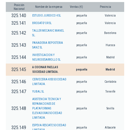
Posición
Nombre de la empresa
Ventas (€)
Provincia
Nacional
325.140
ESTUDIO JURIDICO 4 SL
pequeña
Valencia
325.141
BRODAT-D'OR SL
pequeña
Valencia
TALLER MECANIC MANEL
325.142
pequeña
Barcelona
SL.
PANADERIA REPOSTERIA
325.143
pequeña
Huesca
SANZ SL
INVESTIGACION Y
325.144
pequeña
Madrid
NEURODESARROLLO SL
A COCINAR PAELLAS
325.145
pequeña
Madrid
SOCIEDAD LIMITADA.
CERVECERIA KISS SOCIEDAD
325.146
pequeña
Cantabria
LIMITADA.
325.147
YUBAL SL
pequeña
Tenerife
ASISTENCIA TECNICA Y
REPARACIONES DE
325.148
PLATAFORMAS
pequeña
Sevilla
ELEVADORAS SOCIEDAD
LIMITADA.
ESPEVA RESCATE SOCIEDAD
325.149
pequeña
Albacete
LIMITADA.