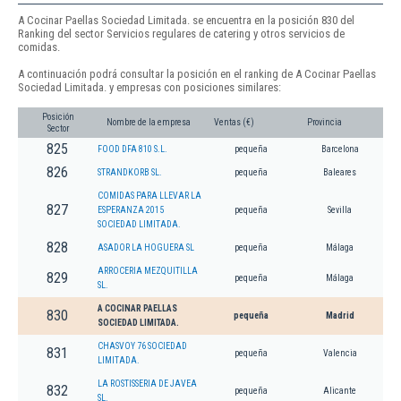
A Cocinar Paellas Sociedad Limitada. se encuentra en la posición 830 del
Ranking del sector Servicios regulares de catering y otros servicios de
comidas.
A continuación podrá consultar la posición en el ranking de A Cocinar Paellas
Sociedad Limitada. y empresas con posiciones similares:
Posición
Nombre de la empresa
Ventas (€)
Provincia
Sector
825
FOOD DFA 810 S.L.
pequeña
Barcelona
826
STRANDKORB SL.
pequeña
Baleares
COMIDAS PARA LLEVAR LA
827
ESPERANZA 2015
pequeña
Sevilla
SOCIEDAD LIMITADA.
828
ASADOR LA HOGUERA SL
pequeña
Málaga
ARROCERIA MEZQUITILLA
829
pequeña
Málaga
SL.
A COCINAR PAELLAS
830
pequeña
Madrid
SOCIEDAD LIMITADA.
CHASVOY 76 SOCIEDAD
831
pequeña
Valencia
LIMITADA.
LA ROSTISSERIA DE JAVEA
832
pequeña
Alicante
SL.