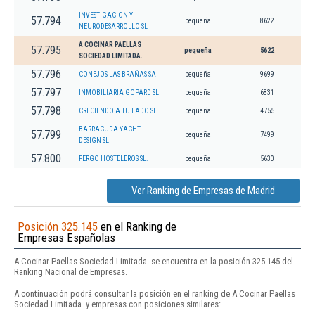
INVESTIGACION Y
57.794
pequeña
8622
NEURODESARROLLO SL
A COCINAR PAELLAS
57.795
pequeña
5622
SOCIEDAD LIMITADA.
57.796
CONEJOS LAS BRAÑAS SA
pequeña
9699
57.797
INMOBILIARIA GOPARD SL
pequeña
6831
57.798
CRECIENDO A TU LADO SL.
pequeña
4755
BARRACUDA YACHT
57.799
pequeña
7499
DESIGN SL
57.800
FERGO HOSTELEROS SL.
pequeña
5630
Ver Ranking de Empresas de Madrid
Posición 325.145
en el Ranking de
Empresas Españolas
A Cocinar Paellas Sociedad Limitada. se encuentra en la posición 325.145 del
Ranking Nacional de Empresas.
A continuación podrá consultar la posición en el ranking de A Cocinar Paellas
Sociedad Limitada. y empresas con posiciones similares: