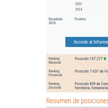
2023
2024
Resultado
Positivo
2024
Accede al Inform
Posición 137.277
Ranking
Nacional
Posición 7.631 de V
Ranking
Provincial
Posición 859 de Come
Ranking
ferretería, fontanerí
Sectorial
Resumen de posiciones