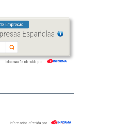
 de Empresas
mpresas Españolas
Información ofrecida por
Información ofrecida por