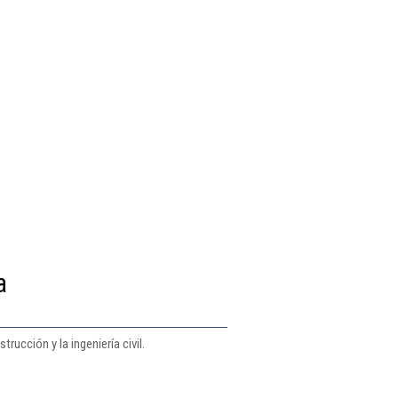
a
ucción y la ingeniería civil.