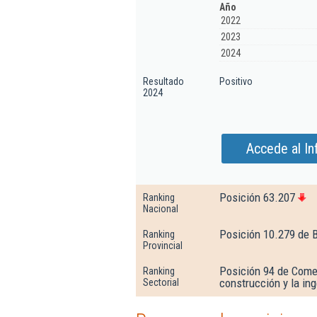
Año
2022
2023
2024
Resultado
Positivo
2024
Accede al I
Posición 63.207
Ranking
Nacional
Posición 10.279 de 
Ranking
Provincial
Posición 94 de Comer
Ranking
construcción y la inge
Sectorial