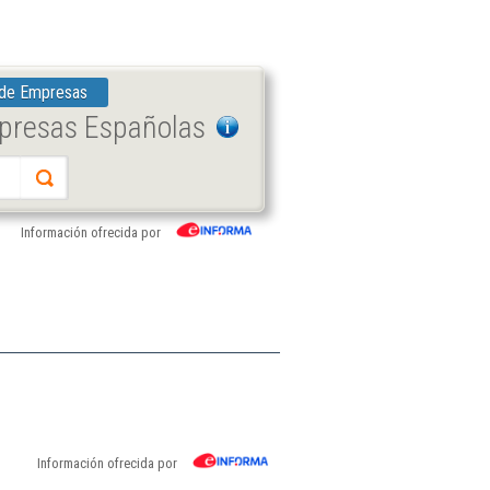
 de Empresas
mpresas Españolas
Información ofrecida por
Información ofrecida por