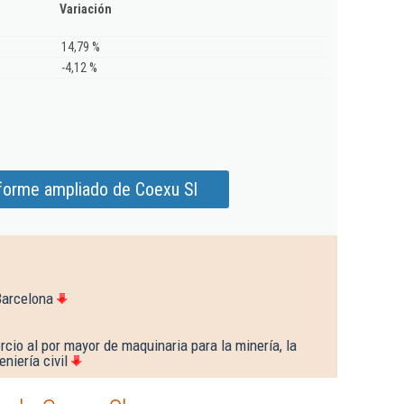
Variación
14,79 %
-4,12 %
nforme ampliado de Coexu Sl
Barcelona
cio al por mayor de maquinaria para la minería, la
niería civil