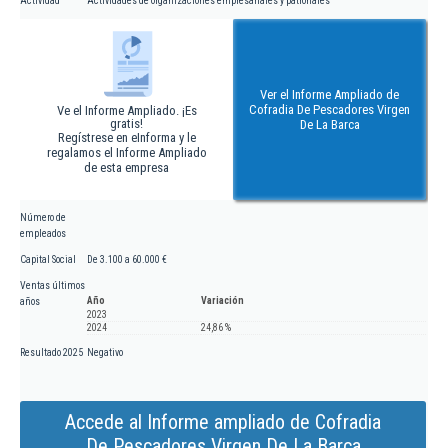
Actividad
Actividades de organizaciones empresariales y patronales
Ver el Informe Ampliado de
Cofradia De Pescadores Virgen
Ve el Informe Ampliado. ¡Es
gratis!
De La Barca
Regístrese en eInforma y le
regalamos el Informe Ampliado
de esta empresa
Número de
empleados
Capital Social
De 3.100 a 60.000 €
Ventas últimos
Año
Variación
años
2023
2024
24,86 %
Resultado 2025
Negativo
Accede al Informe ampliado de Cofradia
De Pescadores Virgen De La Barca