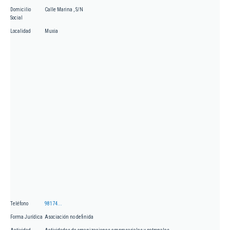
Domicilio
Calle Marina , S/N
Social
Localidad
Muxia
Teléfono
98174...
Forma Jurídica
Asociación no definida