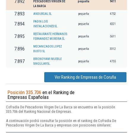
7.892
PESCADORES VIRGEN DE
pequeña
9411
LA BARCA
7.893
ANDURGAL SL
pequeña
4752
PADIN LOIS
7.894
pequeña
4321
INSTALACIONES SL.
RESTAURANTE HERMANOS
7.895
pequeña
5611
FERNANDEZ MOREIRA SL
MECANIZADOS LOPEZ
7.896
pequeña
3312
BUSTO SL
BRIONOYAMI MUEBLE
7.897
pequeña
4755
SINGULAR SL.
Ver Ranking de Empresas de Coruña
Posición 335.706
en el Ranking de
Empresas Españolas
Cofradia De Pescadores Virgen De La Barca se encuentra en la posición
335.706 del Ranking Nacional de Empresas.
A continuación podrá consultar la posición en el ranking de Cofradia De
Pescadores Virgen De La Barca y empresas con posiciones similares: