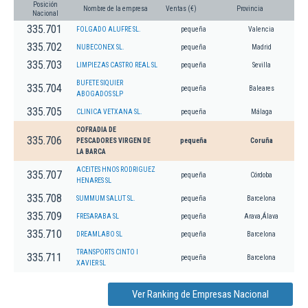
Posición
Nombre de la empresa
Ventas (€)
Provincia
Nacional
335.701
FOLGADO ALUFRE SL.
pequeña
Valencia
335.702
NUBECONEX SL.
pequeña
Madrid
335.703
LIMPIEZAS CASTRO REAL SL
pequeña
Sevilla
BUFETE SIQUIER
335.704
pequeña
Baleares
ABOGADOS SLP
335.705
CLINICA VETXANA SL.
pequeña
Málaga
COFRADIA DE
335.706
PESCADORES VIRGEN DE
pequeña
Coruña
LA BARCA
ACEITES HNOS RODRIGUEZ
335.707
pequeña
Córdoba
HENARES SL
335.708
SUMMUM SALUT SL.
pequeña
Barcelona
335.709
FRESARABA SL
pequeña
Arava,Álava
335.710
DREAMLABO SL
pequeña
Barcelona
TRANSPORTS CINTO I
335.711
pequeña
Barcelona
XAVIER SL
Ver Ranking de Empresas Nacional