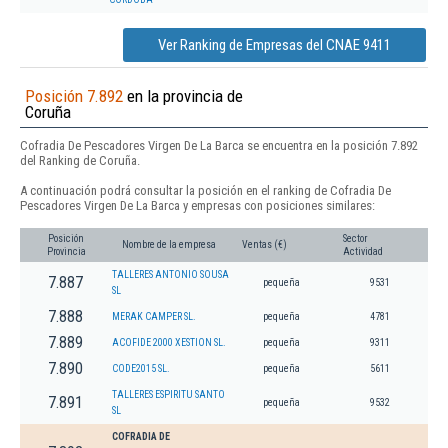
Ver Ranking de Empresas del CNAE 9411
Posición 7.892
en la provincia de
Coruña
Cofradia De Pescadores Virgen De La Barca se encuentra en la posición 7.892
del Ranking de Coruña.
A continuación podrá consultar la posición en el ranking de Cofradia De
Pescadores Virgen De La Barca y empresas con posiciones similares:
Posición
Sector
Nombre de la empresa
Ventas (€)
Provincia
Actividad
TALLERES ANTONIO SOUSA
7.887
pequeña
9531
SL
7.888
MERAK CAMPER SL.
pequeña
4781
7.889
ACOFIDE 2000 XESTION SL.
pequeña
9311
7.890
CODE2015 SL.
pequeña
5611
TALLERES ESPIRITU SANTO
7.891
pequeña
9532
SL
COFRADIA DE