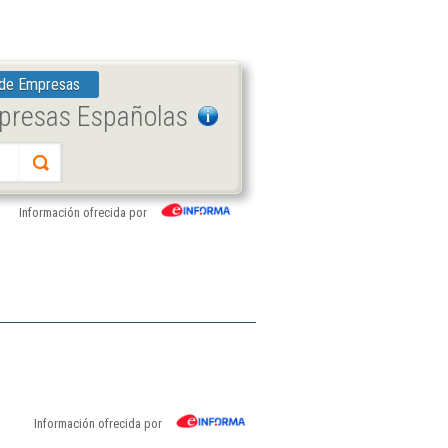
 de Empresas
mpresas Españolas
Información ofrecida por
Información ofrecida por