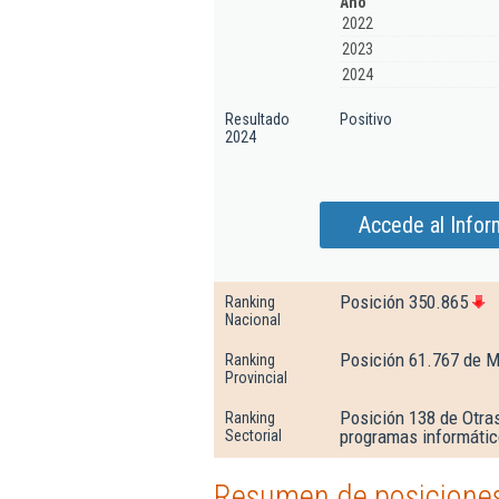
Año
2022
2023
2024
Resultado
Positivo
2024
Accede al Infor
Posición 350.865
Ranking
Nacional
Posición 61.767 de M
Ranking
Provincial
Posición 138 de Otras
Ranking
programas informáti
Sectorial
Resumen de posiciones 