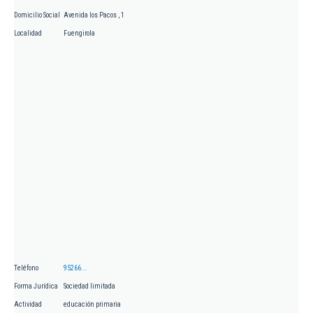
Domicilio Social
Avenida los Pacos , 1
Localidad
Fuengirola
Teléfono
95266...
Forma Jurídica
Sociedad limitada
Actividad
educación primaria