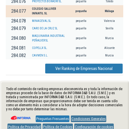
284.076
PROYECTOS BORADRI SL.
pequeña
Toledo
COLEGIO SALLIVER
284.077
pequeña
Málaga
INFANTIL SL
284.078
MINAGEVAL SL
pequeña
Valencia
284.079
CARO DE LA CRUZ SL
pequeña
Sevilla
MAQUINARIA INDUSTRIAL
284.080
pequeña
Murcia
PEÑALVER SL
284.081
COPELLX SL.
pequeña
Alicante
284.082
CAVMEN S.L.
pequeña
Murcia
Ver Ranking de Empresas Nacional
Todo el contenido de ranking-empresas.eleconomista.es y toda la información de
empresas procede de la base de datos de INFORMA D&B S.A.U. (S.M.E.) y es
tratada y suministrada por INFORMA D&B S.A.U. (S.M.E.). En todo caso, la
información de empresas que proporcionamos debe ser tenida en cuenta sólo
como un elemento más a considerar a la hora de adoptar decisiones comerciales
y no debe por tanto determinar las mismas.
Preguntas Frecuentes
Condiciones Generales
Política de Privacidad
Política de Cookies
Configuración de cookies