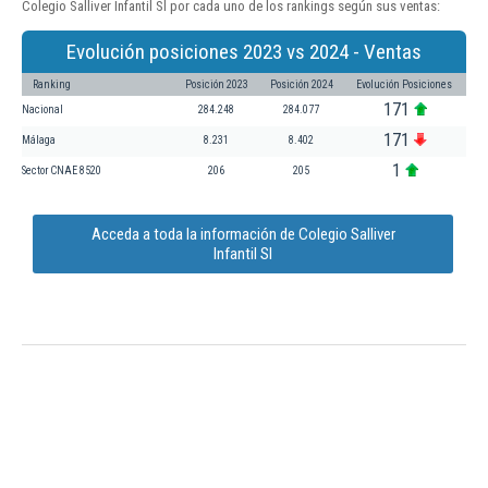
Colegio Salliver Infantil Sl por cada uno de los rankings según sus ventas:
Evolución posiciones 2023 vs 2024 - Ventas
Ranking
Posición 2023
Posición 2024
Evolución Posiciones
171
Nacional
284.248
284.077
171
Málaga
8.231
8.402
1
Sector CNAE 8520
206
205
Acceda a toda la información de Colegio Salliver
Infantil Sl