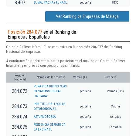
8.407
SUMAJ YACHAY RUNA SL.
pequeña
8130
Ver Ranking de Empresas de Málaga
Posición 284.077
en el Ranking de
Empresas Españolas
Colegio Salliver Infantil Sl se encuentra en la posición 284.077 del Ranking
Nacional de Empresas.
A continuación podrá consultar la posición en el ranking de Colegio Salliver
Infantil Sl y empresas con posiciones similares:
Posición
Nombre de la empresa
Ventas (€)
Provincia
Nacional
PURA VIDA DIVING ISLAS
284.072
CANARIAS SOCIEDAD
pequeña
Palmas (las)
LIMITADA.
INSTITUTO GALLEGO DE
284.073
pequeña
Coruña
ORTODONCIA, S.L.
284.074
ASTURMOTOR SA
pequeña
Asturias
RESIDENCIA GERIATRICA
284.075
pequeña
Cantabria
LA ENCINA SL