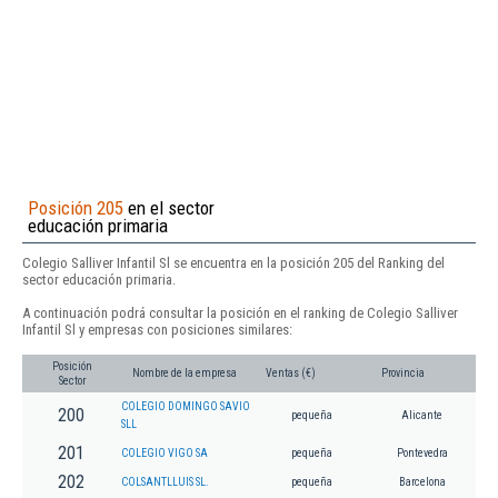
Posición 205
en el sector
educación primaria
Colegio Salliver Infantil Sl se encuentra en la posición 205 del Ranking del
sector educación primaria.
A continuación podrá consultar la posición en el ranking de Colegio Salliver
Infantil Sl y empresas con posiciones similares:
Posición
Nombre de la empresa
Ventas (€)
Provincia
Sector
COLEGIO DOMINGO SAVIO
200
pequeña
Alicante
SLL
201
COLEGIO VIGO SA
pequeña
Pontevedra
202
COLSANTLLUIS SL.
pequeña
Barcelona