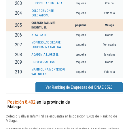
203
E.U.SOCIEDAD LIMITADA
pequeña
Coruña
COLOR DE MONTE
204
pequeña
Valencia
COLORADO SL
COLEGIO SALLIVER
205
pequeña
Málaga
INFANTIL SL
206
ALAVIDA SL.
pequeña
Madrid
MONTESOL, SOCIEDADE
207
pequeña
Pontevedra
COOPERATIVA GALEGA
208
ACADEMIA LLORET SL
pequeña
Barcelona
209
LICEO VERSALLES SL
pequeña
Madrid
MAMMOLINA MONTESSORI
210
pequeña
Valencia
VALENCIA SL.
Ver Ranking de Empresas del CNAE 8520
Posición 8.402
en la provincia de
Málaga
Colegio Salliver Infantil Sl se encuentra en la posición 8.402 del Ranking de
Málaga.