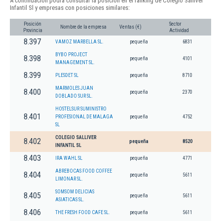
A continuación podrá consultar la posición en el ranking de Colegio Salliver
Infantil Sl y empresas con posiciones similares:
Posición
Sector
Nombre de la empresa
Ventas (€)
Provincia
Actividad
8.397
VAMOZ MARBELLA SL.
pequeña
6831
BYBO PROJECT
8.398
pequeña
4101
MANAGEMENT SL.
8.399
PLESDET SL
pequeña
8710
MARMOLES JUAN
8.400
pequeña
2370
DOBLADO SUR SL.
HOSTELSUR SUMINISTRO
8.401
PROFESIONAL DE MALAGA
pequeña
4752
SL
COLEGIO SALLIVER
8.402
pequeña
8520
INFANTIL SL
8.403
IRA WAHL SL
pequeña
4771
ABREBOCAS FOOD COFFEE
8.404
pequeña
5611
LIMONAR SL.
SOMSOM DELICIAS
8.405
pequeña
5611
ASIATICAS SL.
8.406
THE FRESH FOOD CAFE SL.
pequeña
5611