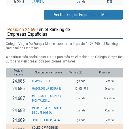
6.280
JARPIS SL
grande
4752
Ver Ranking de Empresas de Madrid
Posición 24.690
en el Ranking de
Empresas Españolas
Colegio Virgen De Europa Sl se encuentra en la posición 24.690 del Ranking
Nacional de Empresas.
A continuación podrá consultar la posición en el ranking de Colegio Virgen De
Europa Sl y empresas con posiciones similares:
Posición
Nombre de la empresa
Ventas (€)
Provincia
Nacional
24.685
BRAVENT 13 SL.
grande
Madrid
24.686
GASOLEOS LA SIERRA SL
10.658.715
Segovia
MP CONSTRUCCIONES Y
24.687
grande
Barcelona
MONTAJES SL.
PADRONESA INDUSTRIAL
24.688
grande
Coruña
DE CURTIDOS SA
24.689
SPORT LIFE IBERICA SA.
grande
Madrid
COLEGIO VIRGEN DE