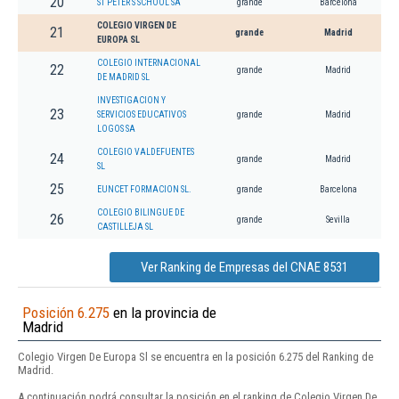
20
ST PETER S SCHOOL SA
grande
Barcelona
COLEGIO VIRGEN DE
21
grande
Madrid
EUROPA SL
COLEGIO INTERNACIONAL
22
grande
Madrid
DE MADRID SL
INVESTIGACION Y
23
SERVICIOS EDUCATIVOS
grande
Madrid
LOGOS SA
COLEGIO VALDEFUENTES
24
grande
Madrid
SL
25
EUNCET FORMACION SL.
grande
Barcelona
COLEGIO BILINGUE DE
26
grande
Sevilla
CASTILLEJA SL
Ver Ranking de Empresas del CNAE 8531
Posición 6.275
en la provincia de
Madrid
Colegio Virgen De Europa Sl se encuentra en la posición 6.275 del Ranking de
Madrid.
A continuación podrá consultar la posición en el ranking de Colegio Virgen De