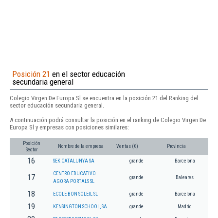
Posición 21
en el sector educación
secundaria general
Colegio Virgen De Europa Sl se encuentra en la posición 21 del Ranking del
sector educación secundaria general.
A continuación podrá consultar la posición en el ranking de Colegio Virgen De
Europa Sl y empresas con posiciones similares:
Posición
Nombre de la empresa
Ventas (€)
Provincia
Sector
16
SEK CATALUNYA SA
grande
Barcelona
CENTRO EDUCATIVO
17
grande
Baleares
AGORA PORTALS SL
18
ECOLE BON SOLEIL SL
grande
Barcelona
19
KENSINGTON SCHOOL, SA
grande
Madrid