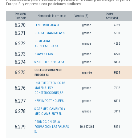
Europa Sl y empresas con posiciones similares:
Posición
Sector
Nombre de la empresa
Ventas (€)
Provincia
Actividad
6.270
FENDER IBERICA SL
grande
4689
6.271
GLOBAL MANDALAY SL.
grande
5510
COMERCIAL
6.272
grande
4685
ARTEPLASTICA SA
6.273
BRAVENT 13 SL.
grande
6220
6.274
SPORT LIFE IBERICA SA.
grande
5813
COLEGIO VIRGEN DE
6.275
grande
8531
EUROPA SL
INSTITUTO TECNICO DE
6.276
MATERIALES Y
grande
7112
CONSTRUCCIONES, SA
6.277
NEW IMPORT HOUSE SL
grande
6811
SIGRE MEDICAMENTO Y
6.278
grande
3811
MEDIO AMBIENTE SL
PROMOCION DE LA
6.279
FORMACION LAS PALMAS
10.647.364
8891
SL