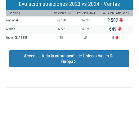
Evolución posiciones 2023 vs 2024 - Ventas
Ranking
Posición 2023
Posición 2024
Evolución Posiciones
2.502
Nacional
22.188
24.690
649
Madrid
5.626
6.275
3
Sector CNAE 8531
18
21
Acceda a toda la información de Colegio Virgen De
Europa Sl