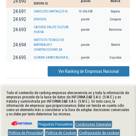
24.690
grande
Madrid
EUROPA SL
24.691
GASOLEOS CANTALEJO SL
10.656.058
Segovia
24.692
DENIOS SL
grande
Zaragoza
CATORCE ONLIFE CULTURE
24.693
grande
Barcelona
HUB SA.
INSTITUTO TECNICO DE
24.694
MATERIALES Y
grande
Madrid
CONSTRUCCIONES, SA
24.695
GUREAK GARBITASUNA SL.
grande
Gipuzkoa
Ver Ranking de Empresas Nacional
Todo el contenido de ranking-empresas.eleconomista.es y toda la información de
empresas procede de la base de datos de INFORMA D&B S.A.U. (S.M.E.) y es
tratada y suministrada por INFORMA D&B S.A.U. (S.M.E.). En todo caso, la
información de empresas que proporcionamos debe ser tenida en cuenta sólo
como un elemento más a considerar a la hora de adoptar decisiones comerciales
y no debe por tanto determinar las mismas.
Preguntas Frecuentes
Condiciones Generales
Política de Privacidad
Política de Cookies
Configuración de cookies