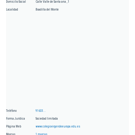
Domicilio Social
Calle Valle de Santa ana , 1
Localidad
Boadilla del Monte
Teléfono
91633...
Forma Jurídica
Sociedad limitada
Página Web
www.colegiovirgendeeuropa.edu.es
Marcas
1 marcas