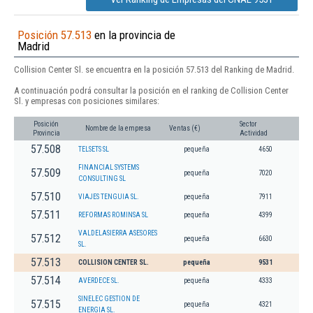
Posición 57.513
en la provincia de
Madrid
Collision Center Sl. se encuentra en la posición 57.513 del Ranking de Madrid.
A continuación podrá consultar la posición en el ranking de Collision Center
Sl. y empresas con posiciones similares:
Posición
Sector
Nombre de la empresa
Ventas (€)
Provincia
Actividad
57.508
TELSETS SL
pequeña
4650
FINANCIAL SYSTEMS
57.509
pequeña
7020
CONSULTING SL
57.510
VIAJES TENGUIA SL.
pequeña
7911
57.511
REFORMAS ROMINSA SL
pequeña
4399
VALDELASIERRA ASESORES
57.512
pequeña
6630
SL.
57.513
COLLISION CENTER SL.
pequeña
9531
57.514
AVERDECE SL.
pequeña
4333
SINELEC GESTION DE
57.515
pequeña
4321
ENERGIA SL.