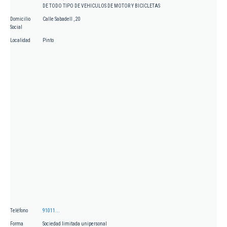
DE TODO TIPO DE VEHICULOS DE MOTOR Y BICICLETAS
Domicilio
Calle Sabadell , 20
Social
Localidad
Pinto
Teléfono
91011...
Forma
Sociedad limitada unipersonal