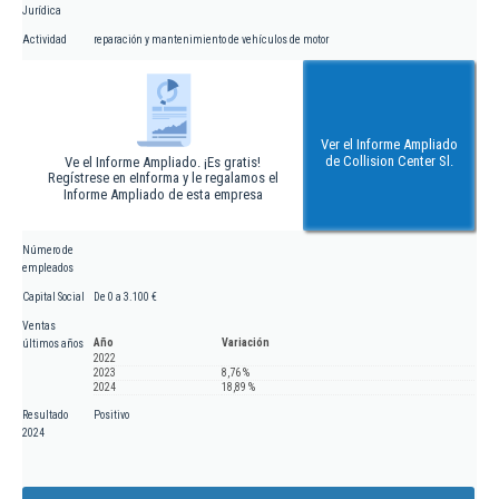
Jurídica
Actividad
reparación y mantenimiento de vehículos de motor
Ver el Informe Ampliado
de Collision Center Sl.
Ve el Informe Ampliado. ¡Es gratis!
Regístrese en eInforma y le regalamos el
Informe Ampliado de esta empresa
Número de
empleados
Capital Social
De 0 a 3.100 €
Ventas
Año
Variación
últimos años
2022
2023
8,76 %
2024
18,89 %
Resultado
Positivo
2024