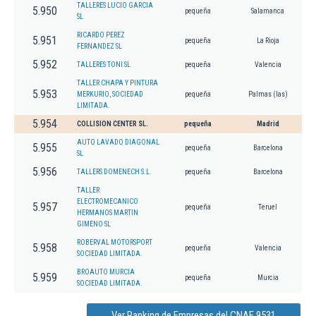
TALLERES LUCIO GARCIA
5.950
pequeña
Salamanca
SL
RICARDO PEREZ
5.951
pequeña
La Rioja
FERNANDEZ SL
5.952
TALLERES TONI SL
pequeña
Valencia
TALLER CHAPA Y PINTURA
5.953
MERKURIO, SOCIEDAD
pequeña
Palmas (las)
LIMITADA.
5.954
COLLISION CENTER SL.
pequeña
Madrid
AUTO LAVADO DIAGONAL
5.955
pequeña
Barcelona
SL
5.956
TALLERS DOMENECH S.L.
pequeña
Barcelona
TALLER
ELECTROMECANICO
5.957
pequeña
Teruel
HERMANOS MARTIN
GIMENO SL
ROBERVAL MOTORSPORT
5.958
pequeña
Valencia
SOCIEDAD LIMITADA.
BROAUTO MURCIA
5.959
pequeña
Murcia
SOCIEDAD LIMITADA.
Ver Ranking de Empresas del CNAE 9531