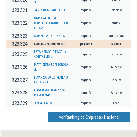
SL.
323.321
SAMPI DE NEGOCIOS S.L.
pequeña
Barcelona
CAMARA OFICIAL DE
323.322
COMERCIO E INDUSTRIA DE
pequeña
Murcia
LORCA
323.323
COMERCIAL BIY TENG S.L.
pequeña
Palmas (las)
323.324
COLLISION CENTER SL.
pequeña
Madrid
BETA ASESORIA FISCAL Y
323.325
pequeña
Palencia
CONTABLE SL
MATRICERIA TORREGROSA
323.326
pequeña
Alicante
SL
DESARROLLO EXTREMEÑO
323.327
pequeña
Badajoz
BROKER S.L.
FERRETERIA HERMANOS
323.328
pequeña
Alicante
MARCO MAS SL
323.329
SENSAZONE SL.
pequeña
León
Ver Ranking de Empresas Nacional