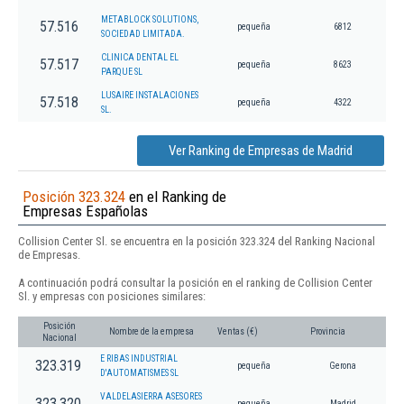
METABLOCK SOLUTIONS,
57.516
pequeña
6812
SOCIEDAD LIMITADA.
CLINICA DENTAL EL
57.517
pequeña
8623
PARQUE SL
LUSAIRE INSTALACIONES
57.518
pequeña
4322
SL.
Ver Ranking de Empresas de Madrid
Posición 323.324
en el Ranking de
Empresas Españolas
Collision Center Sl. se encuentra en la posición 323.324 del Ranking Nacional
de Empresas.
A continuación podrá consultar la posición en el ranking de Collision Center
Sl. y empresas con posiciones similares:
Posición
Nombre de la empresa
Ventas (€)
Provincia
Nacional
E RIBAS INDUSTRIAL
323.319
pequeña
Gerona
D'AUTOMATISMES SL
VALDELASIERRA ASESORES
323.320
pequeña
Madrid