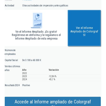
Actividad
Otras actividades de impresión y artes gráficas
Ver el Informe
Ampliado de Colorgraf
Ve el Informe Ampliado. ¡Es gratis!
Regístrese en eInforma y le regalamos el
Sl
Informe Ampliado de esta empresa
Número de
empleados
Capital Social
De 3.100 a 60.000 €
Ventas últimos
Año
Variación
años
2022
2023
-12,86 %
2024
-43,1 %
Resultado 2024
Positivo
Accede al Informe ampliado de Colorgraf