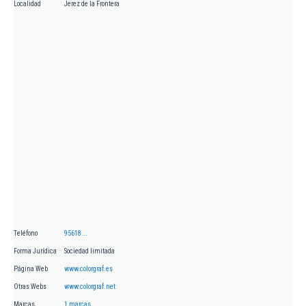
Localidad
Jerez de la Frontera
Teléfono
95618...
Forma Jurídica
Sociedad limitada
Página Web
www.colorgraf.es
Otras Webs
www.colorgraf.net
Marcas
1 marcas