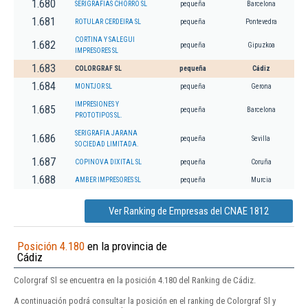
1.680
SERIGRAFIAS CHORRO SL
pequeña
Barcelona
1.681
ROTULAR CERDEIRA SL
pequeña
Pontevedra
CORTINA Y SALEGUI
1.682
pequeña
Gipuzkoa
IMPRESORES SL
1.683
COLORGRAF SL
pequeña
Cádiz
1.684
MONTJOR SL
pequeña
Gerona
IMPRESIONES Y
1.685
pequeña
Barcelona
PROTOTIPOS SL.
SERIGRAFIA JARANA
1.686
pequeña
Sevilla
SOCIEDAD LIMITADA.
1.687
COPINOVA DIXITAL SL
pequeña
Coruña
1.688
AMBER IMPRESORES SL
pequeña
Murcia
Ver Ranking de Empresas del CNAE 1812
Posición 4.180
en la provincia de
Cádiz
Colorgraf Sl se encuentra en la posición 4.180 del Ranking de Cádiz.
A continuación podrá consultar la posición en el ranking de Colorgraf Sl y