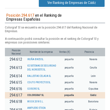
Ver Ranking de Empresas de Cádiz
Posición 294.617
en el Ranking de
Empresas Españolas
Colorgraf Sl se encuentra en la posición 294.617 del Ranking Nacional de
Empresas.
A continuación podrá consultar la posición en el ranking de Colorgraf Sl y
empresas con posiciones similares:
Posición
Nombre de la empresa
Ventas (€)
Provincia
Nacional
294.612
IRUÑA BIKES SL.
pequeña
Navarra
V2 SISTEMAS DE SEGURIDAD
294.613
pequeña
Coruña
DEL NOROESTE SL.
294.614
BALLESTAS CELADA SL
pequeña
León
294.615
COUTO PROYECTOS SL
pequeña
Navarra
294.616
GOISORO SL
pequeña
Gipuzkoa
294.617
COLORGRAF SL
pequeña
Cádiz
294.618
WOOX 2018 S.L.
pequeña
Barcelona
AMPUERO ETXEA
294.619
pequeña
Bizkaia