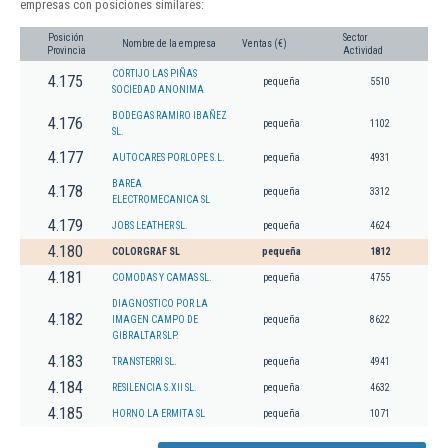
empresas con posiciones similares:
Posición
Sector
Nombre de la empresa
Ventas (€)
Provincia
Actividad
CORTIJO LAS PIÑAS
4.175
pequeña
5510
SOCIEDAD ANONIMA
BODEGAS RAMIRO IBAÑEZ
4.176
pequeña
1102
SL.
4.177
AUTOCARES PORLOPE S.L.
pequeña
4931
BAREA
4.178
pequeña
3312
ELECTROMECANICA SL
4.179
JOBS LEATHER SL.
pequeña
4624
4.180
COLORGRAF SL
pequeña
1812
4.181
COMODAS Y CAMAS SL.
pequeña
4755
DIAGNOSTICO POR LA
4.182
IMAGEN CAMPO DE
pequeña
8622
GIBRALTAR SLP.
4.183
TRANSTERRI SL.
pequeña
4941
4.184
RESILENCIA S.XII SL.
pequeña
4632
4.185
HORNO LA ERMITA SL
pequeña
1071