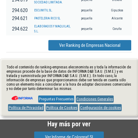
SOCIEDAD LIMITADA.
294.620
ESCUMITIL SL.
pequeña
Gipuzkoa
294.621
PASTELERIA RICO SL
pequeña
Alicante
ELABORADOS Y MAQUILAS,
294.622
pequeña
Coruña
S.L.
Ver Ranking de Empresas Nacional
Todo el contenido de ranking-empresas.eleconomista.es y toda la información de
empresas procede de la base de datos de INFORMA D&B S.A.U. (S.M.E.) y es
tratada y suministrada por INFORMA D&B S.A.U. (S.M.E.). En todo caso, la
información de empresas que proporcionamos debe ser tenida en cuenta sólo
como un elemento más a considerar a la hora de adoptar decisiones comerciales
y no debe por tanto determinar las mismas.
Preguntas Frecuentes
Condiciones Generales
Política de Privacidad
Política de Cookies
Configuración de cookies
Hay más por ver
Ver Informe de Colorgraf Sl