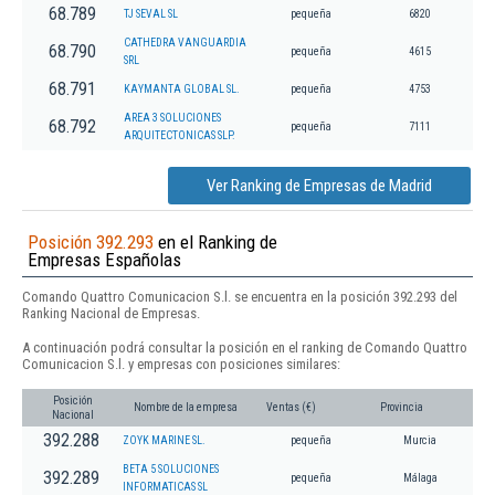
68.789
TJ SEVAL SL
pequeña
6820
CATHEDRA VANGUARDIA
68.790
pequeña
4615
SRL
68.791
KAYMANTA GLOBAL SL.
pequeña
4753
AREA 3 SOLUCIONES
68.792
pequeña
7111
ARQUITECTONICAS SLP.
Ver Ranking de Empresas de Madrid
Posición 392.293
en el Ranking de
Empresas Españolas
Comando Quattro Comunicacion S.l. se encuentra en la posición 392.293 del
Ranking Nacional de Empresas.
A continuación podrá consultar la posición en el ranking de Comando Quattro
Comunicacion S.l. y empresas con posiciones similares:
Posición
Nombre de la empresa
Ventas (€)
Provincia
Nacional
392.288
ZOYK MARINE SL.
pequeña
Murcia
BETA 5 SOLUCIONES
392.289
pequeña
Málaga
INFORMATICAS SL