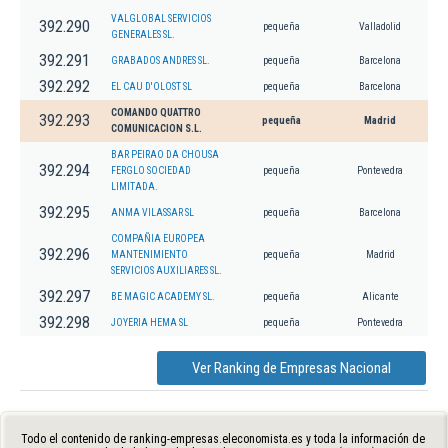
VALGLOBAL SERVICIOS
392.290
pequeña
Valladolid
GENERALES SL.
392.291
GRABADOS ANDRES SL.
pequeña
Barcelona
392.292
EL CAU D'OLOST SL
pequeña
Barcelona
COMANDO QUATTRO
392.293
pequeña
Madrid
COMUNICACION S.L.
BAR PEIRAO DA CHOUSA
392.294
FERGLO SOCIEDAD
pequeña
Pontevedra
LIMITADA.
392.295
ANMA VILASSAR SL
pequeña
Barcelona
COMPAÑIA EUROPEA
392.296
MANTENIMIENTO
pequeña
Madrid
SERVICIOS AUXILIARES SL.
392.297
BE MAGIC ACADEMY SL.
pequeña
Alicante
392.298
JOYERIA HEMA SL
pequeña
Pontevedra
Ver Ranking de Empresas Nacional
Todo el contenido de ranking-empresas.eleconomista.es y toda la información de