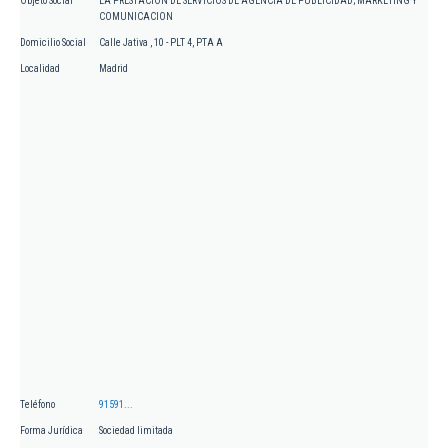
Objeto Social
LA PRESTACION DE SERVICIOS DE AGENCIA DE PUBLICIDAD; MARKETING Y
COMUNICACION
Domicilio Social
Calle Jativa , 10 - PLT 4, PTA A
Localidad
Madrid
Teléfono
91591...
Forma Jurídica
Sociedad limitada