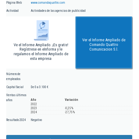
Página Web
www.comandoquattro.com
Actividad
Actividades de las agencias de publicidad
Ver el Informe Ampliado de
Comando Quattro
Ve el Informe Ampliado. ¡Es gratis!
Regístrese en eInforma y le
Comunicacion S.l.
regalamos el Informe Ampliado de
esta empresa
Número de
empleados
Capital Social
De 0 a 3.100 €
Ventas últimos
Año
Variación
años
2022
2023
-0,25 %
2024
-27,75 %
Resultado 2024
Negativo