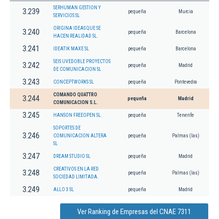
SERHUMAN GESTION Y
3.239
pequeña
Murcia
SERVICIOS SL
ORIGINA IDEAS QUE SE
3.240
pequeña
Barcelona
HACEN REALIDAD SL.
3.241
IDEATIK MAXE SL
pequeña
Barcelona
SEIS UVEDOBLE PROYECTOS
3.242
pequeña
Madrid
DE COMUNICACION SL
3.243
CONCEPTWORKS SL
pequeña
Pontevedra
COMANDO QUATTRO
3.244
pequeña
Madrid
COMUNICACION S.L.
3.245
HANSON FREEOPEN SL.
pequeña
Tenerife
SOPORTES DE
3.246
COMUNICACION ALTERA
pequeña
Palmas (las)
SL
3.247
DREAM STUDIO SL
pequeña
Madrid
CREATIVOS EN LA RED
3.248
pequeña
Palmas (las)
SOCIEDAD LIMITADA.
3.249
ALLO 3 SL
pequeña
Madrid
Ver Ranking de Empresas del CNAE 7311