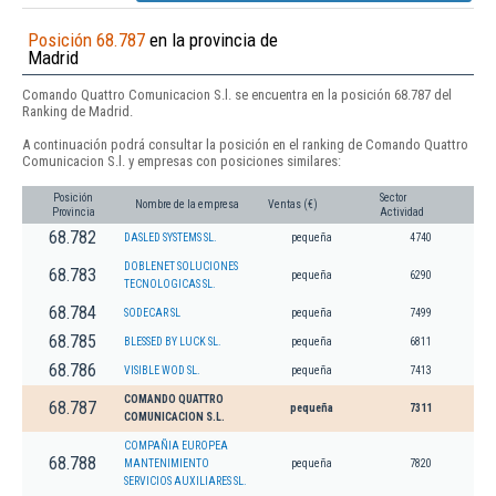
Posición 68.787
en la provincia de
Madrid
Comando Quattro Comunicacion S.l. se encuentra en la posición 68.787 del
Ranking de Madrid.
A continuación podrá consultar la posición en el ranking de Comando Quattro
Comunicacion S.l. y empresas con posiciones similares:
Posición
Sector
Nombre de la empresa
Ventas (€)
Provincia
Actividad
68.782
DASLED SYSTEMS SL.
pequeña
4740
DOBLENET SOLUCIONES
68.783
pequeña
6290
TECNOLOGICAS SL.
68.784
SODECAR SL
pequeña
7499
68.785
BLESSED BY LUCK SL.
pequeña
6811
68.786
VISIBLE WOD SL.
pequeña
7413
COMANDO QUATTRO
68.787
pequeña
7311
COMUNICACION S.L.
COMPAÑIA EUROPEA
68.788
MANTENIMIENTO
pequeña
7820
SERVICIOS AUXILIARES SL.