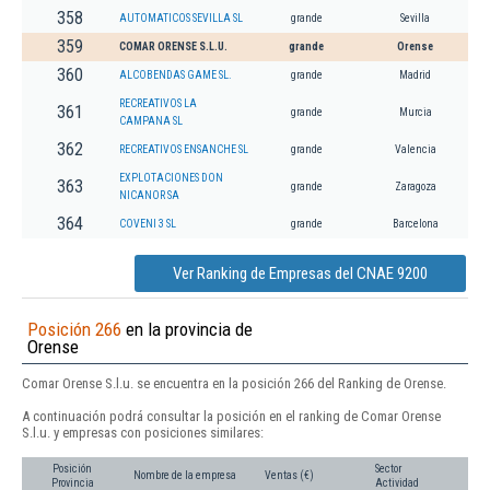
358
AUTOMATICOS SEVILLA SL
grande
Sevilla
359
COMAR ORENSE S.L.U.
grande
Orense
360
ALCOBENDAS GAME SL.
grande
Madrid
RECREATIVOS LA
361
grande
Murcia
CAMPANA SL
362
RECREATIVOS ENSANCHE SL
grande
Valencia
EXPLOTACIONES DON
363
grande
Zaragoza
NICANOR SA
364
COVENI 3 SL
grande
Barcelona
Ver Ranking de Empresas del CNAE 9200
Posición 266
en la provincia de
Orense
Comar Orense S.l.u. se encuentra en la posición 266 del Ranking de Orense.
A continuación podrá consultar la posición en el ranking de Comar Orense
S.l.u. y empresas con posiciones similares:
Posición
Sector
Nombre de la empresa
Ventas (€)
Provincia
Actividad