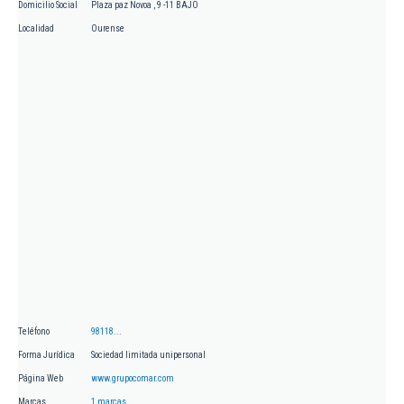
Domicilio Social
Plaza paz Novoa , 9 -11 BAJO
Localidad
Ourense
Teléfono
98118...
Forma Jurídica
Sociedad limitada unipersonal
Página Web
www.grupocomar.com
Marcas
1 marcas