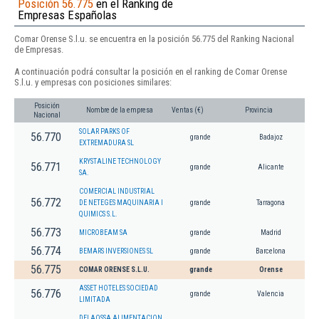
Posición 56.775
en el Ranking de
Empresas Españolas
Comar Orense S.l.u. se encuentra en la posición 56.775 del Ranking Nacional
de Empresas.
A continuación podrá consultar la posición en el ranking de Comar Orense
S.l.u. y empresas con posiciones similares:
Posición
Nombre de la empresa
Ventas (€)
Provincia
Nacional
SOLAR PARKS OF
56.770
grande
Badajoz
EXTREMADURA SL
KRYSTALINE TECHNOLOGY
56.771
grande
Alicante
SA.
COMERCIAL INDUSTRIAL
56.772
DE NETEGES MAQUINARIA I
grande
Tarragona
QUIMICS S.L.
56.773
MICROBEAM SA
grande
Madrid
56.774
BEMARS INVERSIONES SL
grande
Barcelona
56.775
COMAR ORENSE S.L.U.
grande
Orense
ASSET HOTELES SOCIEDAD
56.776
grande
Valencia
LIMITADA
DELAOSSA ALIMENTACION