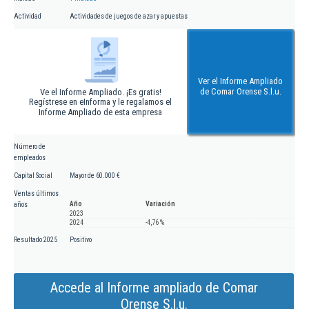
Actividad
Actividades de juegos de azar y apuestas
Ver el Informe Ampliado
de Comar Orense S.l.u.
Ve el Informe Ampliado. ¡Es gratis!
Regístrese en eInforma y le regalamos el
Informe Ampliado de esta empresa
Número de
empleados
Capital Social
Mayor de 60.000 €
Ventas últimos
Año
Variación
años
2023
2024
-4,76 %
Resultado 2025
Positivo
Accede al Informe ampliado de Comar
Orense S.l.u.