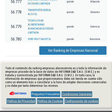
56.777
grande
Albacete
SOCIEDAD LIMITADA
TRANSPORTES BERGA
56.778
grande
Baleares
ALOU SL.
TECNOLOGIAS
ALIMENTARIAS
56.779
grande
Valencia
AVANZADAS SOCIEDAD
LIMITADA.
56.780
VERD FRUIT SALVET SL
grande
Barcelona
Ver Ranking de Empresas Nacional
Todo el contenido de ranking-empresas.eleconomista.es y toda la información de
empresas procede de la base de datos de INFORMA D&B S.A.U. (S.M.E.) y es
tratada y suministrada por INFORMA D&B S.A.U. (S.M.E.). En todo caso, la
información de empresas que proporcionamos debe ser tenida en cuenta sólo
como un elemento más a considerar a la hora de adoptar decisiones comerciales
y no debe por tanto determinar las mismas.
Preguntas Frecuentes
Condiciones Generales
Política de Privacidad
Política de Cookies
Configuración de cookies