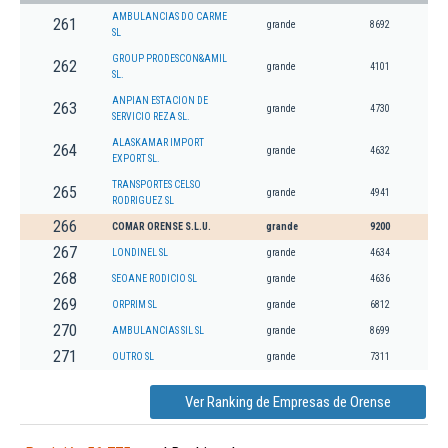
AMBULANCIAS DO CARME
261
grande
8692
SL
GROUP PRODESCON&AMIL
262
grande
4101
SL.
ANPIAN ESTACION DE
263
grande
4730
SERVICIO REZA SL.
ALASKAMAR IMPORT
264
grande
4632
EXPORT SL.
TRANSPORTES CELSO
265
grande
4941
RODRIGUEZ SL
266
COMAR ORENSE S.L.U.
grande
9200
267
LONDINEL SL
grande
4634
268
SEOANE RODICIO SL
grande
4636
269
ORPRIM SL
grande
6812
270
AMBULANCIAS SIL SL
grande
8699
271
OUTRO SL
grande
7311
Ver Ranking de Empresas de Orense