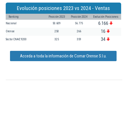
Evolución posiciones 2023 vs 2024 - Ventas
Ranking
Posición 2023
Posición 2024
Evolución Posiciones
6.166
Nacional
50.609
56.775
16
Orense
250
266
34
Sector CNAE 9200
325
359
Acceda a toda la información de Comar Orense S.l.u.