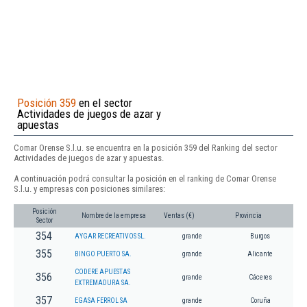
Posición 359
en el sector
Actividades de juegos de azar y
apuestas
Comar Orense S.l.u. se encuentra en la posición 359 del Ranking del sector
Actividades de juegos de azar y apuestas.
A continuación podrá consultar la posición en el ranking de Comar Orense
S.l.u. y empresas con posiciones similares:
Posición
Nombre de la empresa
Ventas (€)
Provincia
Sector
354
AYGAR RECREATIVOS SL.
grande
Burgos
355
BINGO PUERTO SA.
grande
Alicante
CODERE APUESTAS
356
grande
Cáceres
EXTREMADURA SA.
357
EGASA FERROL SA
grande
Coruña