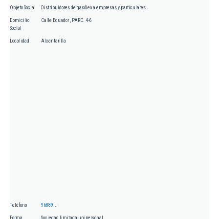
Objeto Social
Distribuidores de gasóleo a empresas y particulares.
Domicilio
Calle Ecuador , PARC. 4-6
Social
Localidad
Alcantarilla
Teléfono
96889...
Forma
Sociedad limitada unipersonal