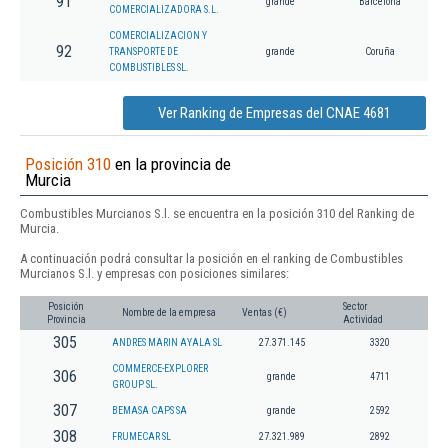
91
grande
Barcelona
COMERCIALIZADORA S.L.
COMERCIALIZACION Y
92
TRANSPORTE DE
grande
Coruña
COMBUSTIBLES SL.
Ver Ranking de Empresas del CNAE 4681
Posición 310
en la provincia de
Murcia
Combustibles Murcianos S.l. se encuentra en la posición 310 del Ranking de
Murcia.
A continuación podrá consultar la posición en el ranking de Combustibles
Murcianos S.l. y empresas con posiciones similares:
Posición
Sector
Nombre de la empresa
Ventas (€)
Provincia
Actividad
305
ANDRES MARIN AYALA SL
27.371.145
3320
COMMERCE-EXPLORER
306
grande
4711
GROUP SL.
307
BEMASA CAPS SA
grande
2592
308
FRUMECAR SL
27.321.989
2892