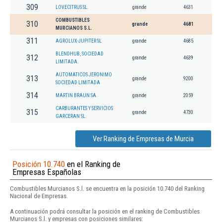
309
LOVECITRUS SL.
grande
4631
COMBUSTIBLES
310
grande
4681
MURCIANOS S.L.
311
AGROLUX-JUPITER SL
grande
4685
BLENDHUB, SOCIEDAD
312
grande
4639
LIMITADA.
AUTOMATICOS JERONIMO
313
grande
9200
SOCIEDAD LIMITADA
314
MARTIN BRAUN SA.
grande
2059
CARBURANTES Y SERVICIOS
315
grande
4730
GARCERAN SL.
Ver Ranking de Empresas de Murcia
Posición 10.740
en el Ranking de
Empresas Españolas
Combustibles Murcianos S.l. se encuentra en la posición 10.740 del Ranking
Nacional de Empresas.
A continuación podrá consultar la posición en el ranking de Combustibles
Murcianos S.l. y empresas con posiciones similares: