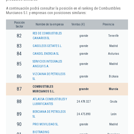
A continuación podrá consultar la posición en el ranking de Combustibles
Murcianos S.l. y empresas con posiciones similares:
Posición
Nombre de la empresa
Ventas (€)
Provincia
Sector
RED DE COMBUSTIBLES
82
grande
Tenerife
CANARIOS SL
83
GASOLEOS GETAFE S.L.
grande
Madrid
84
CANDEL ENERGIA SL
grande
Asturias
SERVICIOS INTEGRALES
85
grande
Madrid
ANGILVI S.A.
VIZCAINA DE PETROLEOS
86
grande
Bizkaia
SL
COMBUSTIBLES
87
grande
Murcia
MURCIANOS S.L.
ATLAS SA COMBUSTIBLES Y
88
24.478.327
Ceuta
LUBRIFICANTES
BERCIANA DE PETROLEOS
89
24.475.890
León
SL
90
PRIO MOVILIDAD SL.
grande
Madrid
BIOTRADING