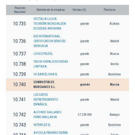
Posición
Nombre de la empresa
Ventas (€)
Provincia
Nacional
VECTALIA LUJUA
10.735
TXORIERRI MUNGIALDEA
grande
Bizkaia
SOCIEDAD ANONIMA.
SGS INTERNATIONAL
10.736
CERTIFICATION SERVICES
grande
Madrid
IBERICA SA
10.737
LOVECITRUS SL.
grande
Murcia
TRUCK HISPALIS SOCIEDAD
10.738
grande
Sevilla
LIMITADA.
10.739
IVI BARCELONA SL
grande
Barcelona
COMBUSTIBLES
10.740
grande
Murcia
MURCIANOS S.L.
LOS GATOS
10.741
ENTRETENIMIENTO
grande
Madrid
ESPAÑA SL.
ALFONSO GALLARDO
10.742
27.259.000
Badajoz
FERRO MALLAS SA
10.743
INTERFLEX SL
grande
Barcelona
AVICOLA PADRINO SIERRA