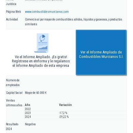
Jurídica
Página Web
www.combustiblesmurcianos.com
Actividad
Comercio al por mayor de combustibles sólidos, líquidos y gaseosos, y productos
similares
Ver el Informe Ampliado de
Combustibles Murcianos S.l.
Ve el Informe Ampliado. ¡Es gratis!
Regístrese en eInforma y le regalamos
el Informe Ampliado de esta empresa
Número de
empleados
Capital Social
Mayor de 60.000 €
Ventas
Año
Variación
últimos años
2022
2023
-17,2 %
2024
-29,22 %
Resultado
Negativo
2024