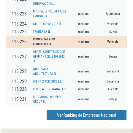
INNOVACION SL.
MONTAJES INDUSTRIALES
115.223
mediana
Salamanca
ERNESTO SL
115.224
GRUPO CIPISA 2014 SL
mediana
Valencia
115.225
TRANSADA SL
mediana
Murcia
COMERCIAL ALPA
115.226
mediana
Valencia
ALBUIXECH SL.
OBRES I CONSTRUCCIONS
115.227
GERMANS CRUZ NG 2012
mediana
Gerona
SL.
ARQUIVASA
115.228
mediana
Valladolid
ARQUITECTURA SL.
115.229
SCENT EXPERIENCE S.L.
mediana
Barcelona
115.230
RECICLAJES VEGABAJA SL
mediana
Alicante
ROCCABOX PROPERTY
115.231
mediana
Málaga
GROUP SL.
Ver Ranking de Empresas Nacional