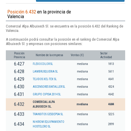
Posición 6.432
en la provincia de
Valencia
Comercial Alpa Albuixech Sl. se encuentra en la posición 6.432 del Ranking de
Valencia.
A continuación podrá consultar la posición en el ranking de Comercial Alpa
Albuixech Sl. y empresas con posiciones similares:
Posición
Sector
Nombre de la empresa
Ventas (€)
Provincia
Actividad
6.427
FLEXOCOLOR SL
mediana
1813
6.428
LAMBRUSQUERIA SL
mediana
5611
6.429
TEJIDOS XEL-TEX SL
mediana
4641
6.430
ASCENSORES BATALLER SL
mediana
4324
6.431
GRUPO CIPISA 2014 SL
mediana
4642
COMERCIAL ALPA
6.432
mediana
4684
ALBUIXECH SL.
6.433
TRANSITOS GESDEPSA SL
mediana
5225
NI-KROM EQUIPAMIENTO
6.434
mediana
2899
HOSTELERO SL