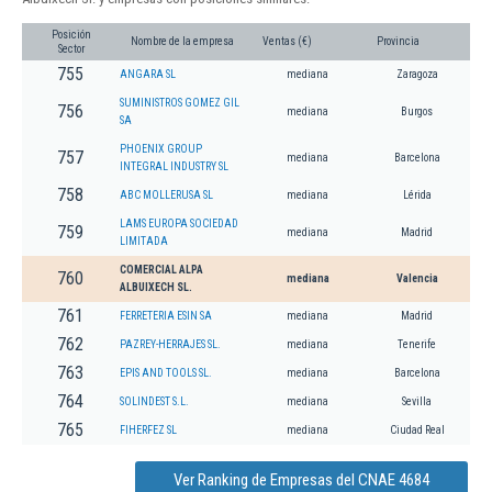
Posición
Nombre de la empresa
Ventas (€)
Provincia
Sector
755
ANGARA SL
mediana
Zaragoza
SUMINISTROS GOMEZ GIL
756
mediana
Burgos
SA
PHOENIX GROUP
757
mediana
Barcelona
INTEGRAL INDUSTRY SL
758
ABC MOLLERUSA SL
mediana
Lérida
LAMS EUROPA SOCIEDAD
759
mediana
Madrid
LIMITADA
COMERCIAL ALPA
760
mediana
Valencia
ALBUIXECH SL.
761
FERRETERIA ESIN SA
mediana
Madrid
762
PAZREY-HERRAJES SL.
mediana
Tenerife
763
EPIS AND TOOLS SL.
mediana
Barcelona
764
SOLINDEST S.L.
mediana
Sevilla
765
FIHERFEZ SL
mediana
Ciudad Real
Ver Ranking de Empresas del CNAE 4684