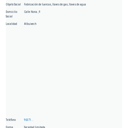
Objeto Social
Fabricación de tuercas, llaves de gas, llaves de agua
Domicilio
Calle Noria , 9
Social
Localidad
Albuixech
Teléfono
96371...
Forma
Sociedad limitada