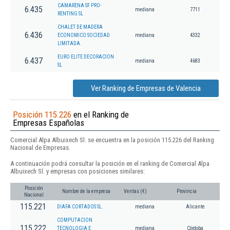
CAMARENA SF PRO-
6.435
mediana
7711
RENTING SL
CHALET DE MADERA
6.436
ECONOMICO SOCIEDAD
mediana
4332
LIMITADA.
EURO ELITE DECORACION
6.437
mediana
4683
SL
Ver Ranking de Empresas de Valencia
Posición 115.226
en el Ranking de
Empresas Españolas
Comercial Alpa Albuixech Sl. se encuentra en la posición 115.226 del Ranking
Nacional de Empresas.
A continuación podrá consultar la posición en el ranking de Comercial Alpa
Albuixech Sl. y empresas con posiciones similares:
Posición
Nombre de la empresa
Ventas (€)
Provincia
Nacional
115.221
DIAFA CORTADOS SL.
mediana
Alicante
COMPUTACION
115.222
TECNOLOGIA E
mediana
Córdoba