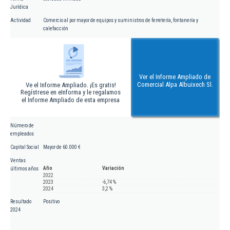
Jurídica
Actividad
Comercio al por mayor de equipos y suministros de ferretería, fontanería y
calefacción
Ver el Informe Ampliado de
Comercial Alpa Albuixech Sl.
Ve el Informe Ampliado. ¡Es gratis!
Regístrese en eInforma y le regalamos
el Informe Ampliado de esta empresa
Número de
empleados
Capital Social
Mayor de 60.000 €
Ventas
Año
Variación
últimos años
2022
2023
-6,74 %
2024
3,2 %
Resultado
Positivo
2024