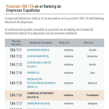
Posición 184.116
en el Ranking de
Empresas Españolas
Comercial Extintores Galicia Sl se encuentra en la posición 184.116 del Ranking
Nacional de Empresas.
A continuación podrá consultar la posición en el ranking de Comercial
Extintores Galicia Sl y empresas con posiciones similares:
Posición
Nombre de la empresa
Ventas (€)
Provincia
Nacional
184.111
ALMACENES AGRO SL
mediana
Coruña
184.112
JUNTAS VARGORT SL.
mediana
Barcelona
CLINICA SAN JUAN DE
184.113
mediana
Sevilla
ECIJA S.L.
184.114
PIBIERZO SL
mediana
León
INSTALACION
184.115
FOTOVOLTAICA ATZENETA
mediana
Valencia
TRES A.I.E.
COMERCIAL EXTINTORES
184.116
mediana
Pontevedra
GALICIA SL
184.117
CARACAS-AGUILAS SL
mediana
Tarragona