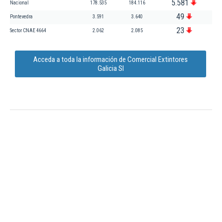
5.581
Nacional
178.535
184.116
49
Pontevedra
3.591
3.640
23
Sector CNAE 4664
2.062
2.085
Acceda a toda la información de Comercial Extintores
Galicia Sl