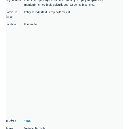
Objeto Social
Comercio al por mayor de otra maquinaria y equipo, principalmente
mantenimiento e instalación de equipos contra incendios.
Domicilio
Poligono Industrial Campiño Pintos , 8
Social
Localidad
Pontevedra
Teléfono
98687...
Forma
Sociedad limitada