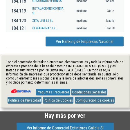
184.118
SUBAQUATIC VISION SA
mediana
Gerona
INSTALACIONES CONESA
184.119
mediana
Cádiz
SL
184.120
ZETA LINE 1.0 SL.
mediana
Madrid
184.121
CERRAPALMA 18 S.L.
mediana
Tenerife
Ver Ranking de Empresas Nacional
Todo el contenido de ranking-empresas.eleconomista.es y toda la información de
empresas procede de la base de datos de INFORMA D&B S.A.U. (S.M.E.) y es
tratada y suministrada por INFORMA D&B S.A.U. (S.M.E.). En todo caso, la
información de empresas que proporcionamos debe ser tenida en cuenta sólo
como un elemento más a considerar a la hora de adoptar decisiones comerciales
y no debe por tanto determinar las mismas.
Preguntas Frecuentes
Condiciones Generales
Política de Privacidad
Política de Cookies
Configuración de cookies
Hay más por ver
Ver Informe de Comercial Extintores Galicia Sl