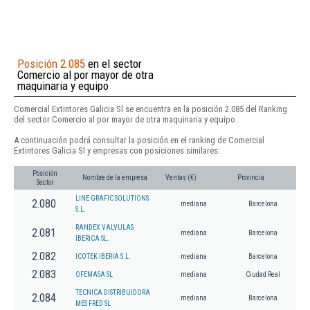
Posición 2.085
en el sector
Comercio al por mayor de otra
maquinaria y equipo
Comercial Extintores Galicia Sl se encuentra en la posición 2.085 del Ranking
del sector Comercio al por mayor de otra maquinaria y equipo.
A continuación podrá consultar la posición en el ranking de Comercial
Extintores Galicia Sl y empresas con posiciones similares:
Posición
Nombre de la empresa
Ventas (€)
Provincia
Sector
LINE GRAFIC SOLUTIONS
2.080
mediana
Barcelona
S.L.
RANDEX VALVULAS
2.081
mediana
Barcelona
IBERICA SL.
2.082
ICOTEK IBERIA S.L.
mediana
Barcelona
2.083
OFEMASA SL
mediana
Ciudad Real
TECNICA DISTRIBUIDORA
2.084
mediana
Barcelona
MES FRED SL