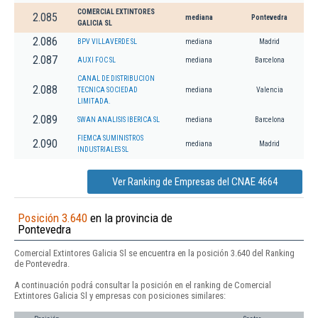
COMERCIAL EXTINTORES
2.085
mediana
Pontevedra
GALICIA SL
2.086
BPV VILLAVERDE SL
mediana
Madrid
2.087
AUXI FOC SL
mediana
Barcelona
CANAL DE DISTRIBUCION
2.088
TECNICA SOCIEDAD
mediana
Valencia
LIMITADA.
2.089
SWAN ANALISIS IBERICA SL
mediana
Barcelona
FIEMCA SUMINISTROS
2.090
mediana
Madrid
INDUSTRIALES SL
Ver Ranking de Empresas del CNAE 4664
Posición 3.640
en la provincia de
Pontevedra
Comercial Extintores Galicia Sl se encuentra en la posición 3.640 del Ranking
de Pontevedra.
A continuación podrá consultar la posición en el ranking de Comercial
Extintores Galicia Sl y empresas con posiciones similares: