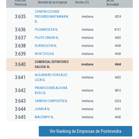
Posición
Sector
Nombre de la empresa
Ventas (€)
Provincia
Actividad
CONSTRUCCIONES
3.635
PROGRESO-SANTAMARIA
mediana
4324
SL
3.636
PULMAR DEZA SL
mediana
8121
3.637
PULPO CARJAI SL.
mediana
4632
3.638
EUROBUILT-IN SL.
mediana
4643
3.639
RION TOOLS SL
mediana
4643
COMERCIAL EXTINTORES
3.640
mediana
4664
GALICIA SL
ALEJANDRO GONZALEZ
3.641
mediana
4632
LEZA SL
PROMOCIONES ALDOBA
3.642
mediana
6812
BUEU SL
3.643
CARBON COMPOSITES SL
mediana
2226
3.644
JUNRUA SL
mediana
4101
3.645
MALTEMPO SL
mediana
4642
Ver Ranking de Empresas de Pontevedra