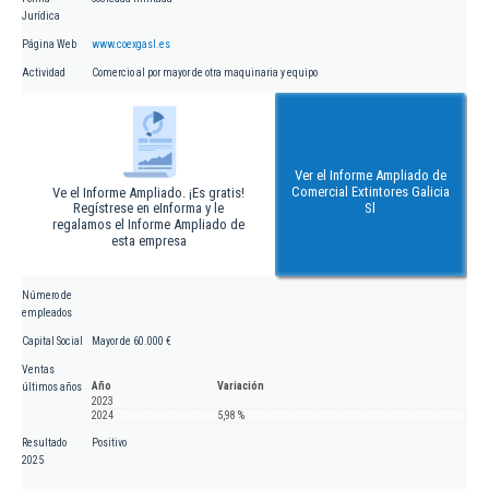
Jurídica
Página Web
www.coexgasl.es
Actividad
Comercio al por mayor de otra maquinaria y equipo
Ver el Informe Ampliado de
Comercial Extintores Galicia
Ve el Informe Ampliado. ¡Es gratis!
Regístrese en eInforma y le
Sl
regalamos el Informe Ampliado de
esta empresa
Número de
empleados
Capital Social
Mayor de 60.000 €
Ventas
Año
Variación
últimos años
2023
2024
5,98 %
Resultado
Positivo
2025