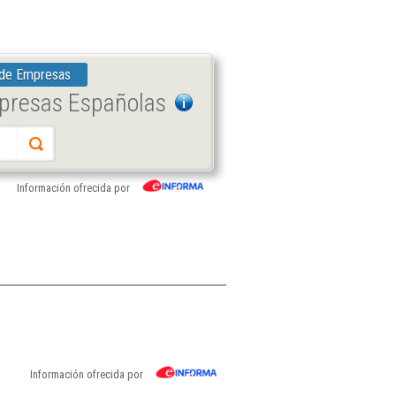
 de Empresas
mpresas Españolas
Información ofrecida por
Información ofrecida por