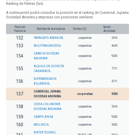
Ranking de Palmas (las).
A continuación podrá consultar la posición en el ranking de Comercial Jupama
Sociedad Anonima y empresas con posiciones similares:
Posición
Sector
Nombre de la empresa
Ventas (€)
Provincia
Actividad
152
PAPAGAYO ARENA SRL
corporativa
5510
153
MULTIFRAGANCES SL
corporativa
4645
CARBI 93 SOCIEDAD
154
corporativa
9200
ANONIMA
ALQUILE UN COCHE EN
155
corporativa
7711
CANARIAS SL
SUPERMERCADOS
156
corporativa
4711
BOLAÑOS SL
COMERCIAL JUPAMA
157
corporativa
9200
SOCIEDAD ANONIMA
COSTA LOS LIMONES
158
corporativa
5510
SOCIEDAD ANONIMA
159
CAMPO BIN SA
corporativa
9200
160
MELLINO SL
corporativa
4632
BINTER TECHNIC,
161
30.911.140
3316