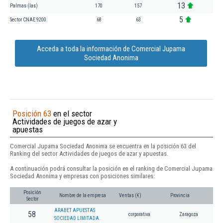
13
Palmas (las)
170
157
5
Sector CNAE 9200
68
63
Acceda a toda la información de Comercial Jupama
Sociedad Anonima
Posición 63
en el sector
Actividades de juegos de azar y
apuestas
Comercial Jupama Sociedad Anonima se encuentra en la posición 63 del
Ranking del sector Actividades de juegos de azar y apuestas.
A continuación podrá consultar la posición en el ranking de Comercial Jupama
Sociedad Anonima y empresas con posiciones similares:
Posición
Nombre de la empresa
Ventas (€)
Provincia
Sector
ARABET APUESTAS
58
corporativa
Zaragoza
SOCIEDAD LIMITADA.