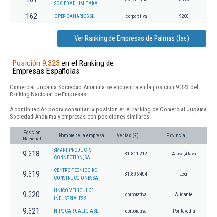
SOCIEDAD LIMITADA.
162
OPER CANARIOS SL
corporativa
9200
Ver Ranking de Empresas de Palmas (las)
Posición 9.323
en el Ranking de
Empresas Españolas
Comercial Jupama Sociedad Anonima se encuentra en la posición 9.323 del
Ranking Nacional de Empresas.
A continuación podrá consultar la posición en el ranking de Comercial Jupama
Sociedad Anonima y empresas con posiciones similares:
Posición
Nombre de la empresa
Ventas (€)
Provincia
Nacional
SMART PRODUCTS
9.318
31.811.212
Arava,Álava
CONNECTION, SA.
CENTRO TECNICO DE
9.319
31.806.404
León
CONSTRUCCIONES SA
UNICO VEHICULOS
9.320
corporativa
Alicante
INDUSTRIALES SL
9.321
NIPOCAR GALICIA SL.
corporativa
Pontevedra