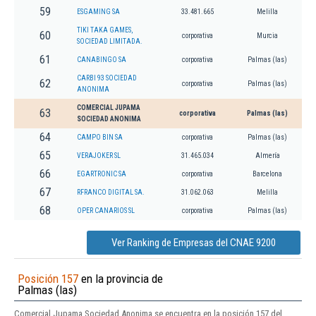
59
ESGAMING SA
33.481.665
Melilla
TIKI TAKA GAMES,
60
corporativa
Murcia
SOCIEDAD LIMITADA.
61
CANABINGO SA
corporativa
Palmas (las)
CARBI 93 SOCIEDAD
62
corporativa
Palmas (las)
ANONIMA
COMERCIAL JUPAMA
63
corporativa
Palmas (las)
SOCIEDAD ANONIMA
64
CAMPO BIN SA
corporativa
Palmas (las)
65
VERAJOKER SL
31.465.034
Almería
66
EGARTRONIC SA
corporativa
Barcelona
67
RFRANCO DIGITAL SA.
31.062.063
Melilla
68
OPER CANARIOS SL
corporativa
Palmas (las)
Ver Ranking de Empresas del CNAE 9200
Posición 157
en la provincia de
Palmas (las)
Comercial Jupama Sociedad Anonima se encuentra en la posición 157 del