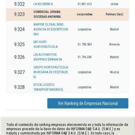
9.322
LA ROURERA SL
31.801.615
Lérida
COMERCIAL JUPAMA
9.323
corporativa
Palmas (las)
SOCIEDAD ANONIMA
MAPFRE GLOBAL RISKS
9.324
AGENCIA DE SUSCRIPCION
corporativa
Madrid
SAU
SAT HORTI
9.325
31.798.584
Almería
HORTOFRUTICOLA
LISI AUTOMOTIVE
9.326
31.796.338
Madrid
KNIPPING ESPANA SA
GRUPO HORTOFRUTICOLA
9.327
MURCIANA DE VEGETALES
corporativa
Murcia
SL
STOCK LOGISTIC
9.328
corporativa
Madrid
TRANSPORT MADRID SL.
Ver Ranking de Empresas Nacional
Todo el contenido de ranking-empresas.eleconomista.es y toda la información de
empresas procede de la base de datos de INFORMA D&B S.A.U. (S.M.E.) y es
tratada y suministrada por INFORMA D&B S.A.U. (S.M.E.). En todo caso, la