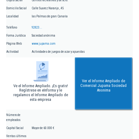
Objeto Social
Centros recreativos y de ocio.
Domicilio Social
Calle Suarez Naranjo , 45
Localidad
las Palmas de gran Canaria
Teléfono
92823...
Forma Jurídica
Sociedad anónima
Página Web
www.jupama.com
Actividad
Actividades de juegos de azar y apuestas
Ver el Informe Ampliado de
Comercial Jupama Sociedad
Ve el Informe Ampliado. ¡Es gratis!
Regístrese en eInforma y le
Anonima
regalamos el Informe Ampliado de
esta empresa
Número de
empleados
Capital Social
Mayor de 60.000 €
Ventas últimos