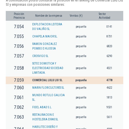
A continuación podrá consultar la posición en el ranking de Comercial Lulu Liu
Sl y empresas con posiciones similares:
Posición
Sector
Nombre de la empresa
Ventas (€)
Provincia
Actividad
EXPLOTACION LEITEIRA
7.054
pequeña
0141
DO VALIÑO SL
7.055
CHAPELA MAIOR SL.
pequeña
8731
RAMON GONZALEZ
7.056
pequeña
6820
POMBO E HIJOS SA
7.057
CROSVIGO SL
pequeña
6290
SETEC DOMOTICA Y
7.058
ELECTRICIDAD SOCIEDAD
pequeña
4321
LIMITADA.
7.059
COMERCIAL LULU LIU SL
pequeña
4778
7.060
MARIN FLORICULTORES SL
pequeña
4622
MUNDO ROTULO GALICIA
7.061
pequeña
1813
SL.
7.062
FIDEL ABAD S.L.
pequeña
9531
RESTAURACION E
7.063
pequeña
5611
HOSTELERIA EIRAS SL
HABILITEC DISEÑO Y