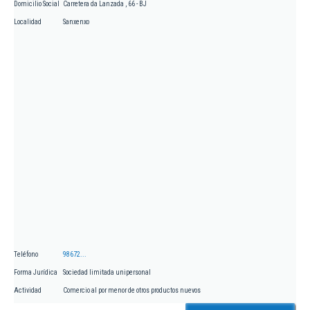
Domicilio Social
Carretera da Lanzada , 66 - BJ
Localidad
Sanxenxo
Teléfono
98672...
Forma Jurídica
Sociedad limitada unipersonal
Actividad
Comercio al por menor de otros productos nuevos