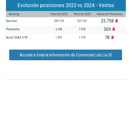
Evolución posiciones 2023 vs 2024 - Ventas
Ranking
Posición 2023
Posición 2024
Evolución Posiciones
25.758
Nacional
299.374
325.132
569
Pontevedra
6.490
7.059
78
Sector CNAE 4778
1.301
1.379
Acceda a toda la información de Comercial Lulu Liu Sl