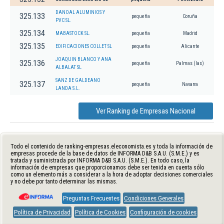
DANOAL ALUMINIOS Y
325.133
pequeña
Coruña
PVC SL.
325.134
MABASTOCK SL.
pequeña
Madrid
325.135
EDIFICACIONES COLLET SL
pequeña
Alicante
JOAQUIN BLANCO Y ANA
325.136
pequeña
Palmas (las)
ALBALAT SL
SANZ DE GALDEANO
325.137
pequeña
Navarra
LANDA S.L.
Ver Ranking de Empresas Nacional
Todo el contenido de ranking-empresas.eleconomista.es y toda la información de
empresas procede de la base de datos de INFORMA D&B S.A.U. (S.M.E.) y es
tratada y suministrada por INFORMA D&B S.A.U. (S.M.E.). En todo caso, la
información de empresas que proporcionamos debe ser tenida en cuenta sólo
como un elemento más a considerar a la hora de adoptar decisiones comerciales
y no debe por tanto determinar las mismas.
Preguntas Frecuentes
Condiciones Generales
Política de Privacidad
Política de Cookies
Configuración de cookies