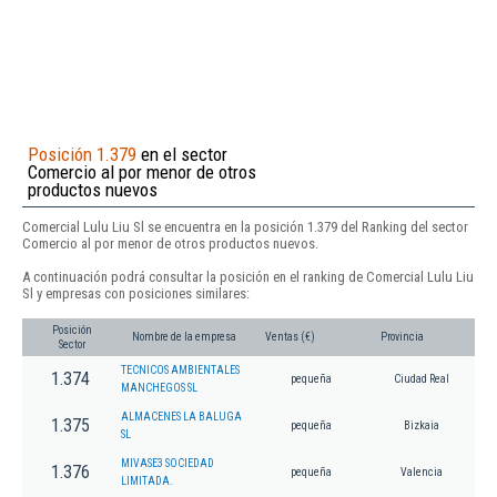
Posición 1.379
en el sector
Comercio al por menor de otros
productos nuevos
Comercial Lulu Liu Sl se encuentra en la posición 1.379 del Ranking del sector
Comercio al por menor de otros productos nuevos.
A continuación podrá consultar la posición en el ranking de Comercial Lulu Liu
Sl y empresas con posiciones similares:
Posición
Nombre de la empresa
Ventas (€)
Provincia
Sector
TECNICOS AMBIENTALES
1.374
pequeña
Ciudad Real
MANCHEGOS SL
ALMACENES LA BALUGA
1.375
pequeña
Bizkaia
SL
MIVASE3 SOCIEDAD
1.376
pequeña
Valencia
LIMITADA.