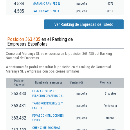
4.584
MARIANO RAMIREZ SL
pequeña
4776
4.585
TALLERES AVICENT SL
pequeña
3312
Ver Ranking de Empresas de Toledo
Posición 363.435
en el Ranking de
Empresas Españolas
Comercial Maremya Sl. se encuentra en la posición 363.435 del Ranking
Nacional de Empresas.
A continuación podrá consultar la posición en el ranking de Comercial
Maremya Sl. y empresas con posiciones similares:
Posición
Nombre de la empresa
Ventas (€)
Provincia
Nacional
HERMANOS ESPINO
363.430
pequeña
Gipuzkoa
ESTACION DE SERVICIO SL.
TRANSPORTES ESTEVEZ Y
363.431
pequeña
Pontevedra
PAZO SL
FEVAS CONSTRUCCIONES
363.432
pequeña
Huelva
2018 SL.
CHEN XIMEI SOCIEDAD