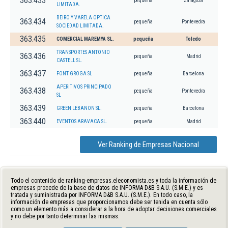
363.433
pequeña
Zaragoza
LIMITADA.
BEIRO Y VARELA OPTICA
363.434
pequeña
Pontevedra
SOCIEDAD LIMITADA.
363.435
COMERCIAL MAREMYA SL.
pequeña
Toledo
TRANSPORTES ANTONIO
363.436
pequeña
Madrid
CASTELL SL.
363.437
FONT GROGA SL
pequeña
Barcelona
APERITIVOS PRINCIPADO
363.438
pequeña
Pontevedra
SL
363.439
GREEN LEBANON SL.
pequeña
Barcelona
363.440
EVENTOS ARAVACA SL.
pequeña
Madrid
Ver Ranking de Empresas Nacional
Todo el contenido de ranking-empresas.eleconomista.es y toda la información de
empresas procede de la base de datos de INFORMA D&B S.A.U. (S.M.E.) y es
tratada y suministrada por INFORMA D&B S.A.U. (S.M.E.). En todo caso, la
información de empresas que proporcionamos debe ser tenida en cuenta sólo
como un elemento más a considerar a la hora de adoptar decisiones comerciales
y no debe por tanto determinar las mismas.