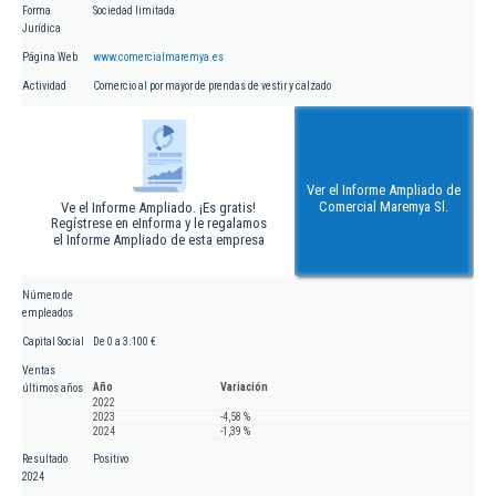
Forma
Sociedad limitada
Jurídica
Página Web
www.comercialmaremya.es
Actividad
Comercio al por mayor de prendas de vestir y calzado
Ver el Informe Ampliado de
Comercial Maremya Sl.
Ve el Informe Ampliado. ¡Es gratis!
Regístrese en eInforma y le regalamos
el Informe Ampliado de esta empresa
Número de
empleados
Capital Social
De 0 a 3.100 €
Ventas
Año
Variación
últimos años
2022
2023
-4,58 %
2024
-1,39 %
Resultado
Positivo
2024