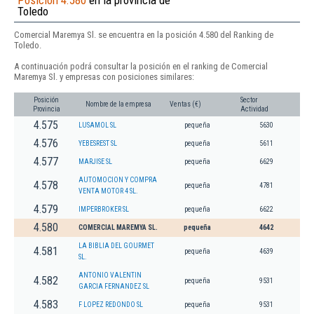
Posición 4.580
en la provincia de
Toledo
Comercial Maremya Sl. se encuentra en la posición 4.580 del Ranking de
Toledo.
A continuación podrá consultar la posición en el ranking de Comercial
Maremya Sl. y empresas con posiciones similares:
Posición
Sector
Nombre de la empresa
Ventas (€)
Provincia
Actividad
4.575
LUSAMOL SL
pequeña
5630
4.576
YEBESREST SL
pequeña
5611
4.577
MARJISE SL
pequeña
6629
AUTOMOCION Y COMPRA
4.578
pequeña
4781
VENTA MOTOR 4 SL.
4.579
IMPERBROKER SL
pequeña
6622
4.580
COMERCIAL MAREMYA SL.
pequeña
4642
LA BIBLIA DEL GOURMET
4.581
pequeña
4639
SL.
ANTONIO VALENTIN
4.582
pequeña
9531
GARCIA FERNANDEZ SL
4.583
F LOPEZ REDONDO SL
pequeña
9531