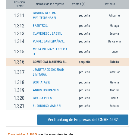
Posición
Nombre de la empresa
Ventas (€)
Provincia
Sector
GESTION GENERAL
1.311
pequeña
Alicante
MEDITERRANEA SL.
1.312
BASUTEX SL
pequeña
Málaga
1.313
CLAVE DE SOL BAGS SL
pequeña
Segovia
1.314
PURPLE JAM ESPAÑA SL.
pequeña
Barcelona
MODA INTIMA Y LENCERIA
1.315
pequeña
Lugo
SL
1.316
COMERCIAL MAREMYA SL.
pequeña
Toledo
JEANSTRACK SOCIEDAD
1.317
pequeña
Castellon
LIMITADA.
1.318
SCOTIATAS SL
pequeña
Gerona
1.319
ANDESITES BRAND SL.
pequeña
Madrid
1.320
GRACIA PIEL SL.
pequeña
Cádiz
1.321
EUROBOLSO MARIA SL
pequeña
Badajoz
Ver Ranking de Empresas del CNAE 4642