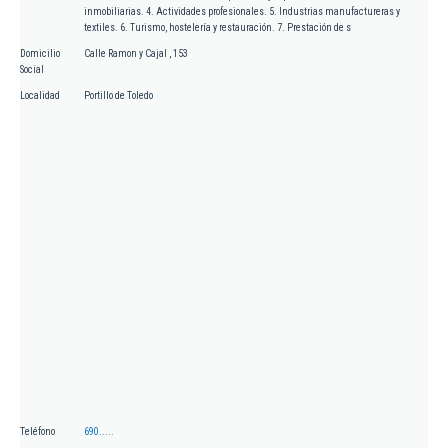
inmobiliarias. 4. Actividades profesionales. 5. Industrias manufactureras y
textiles. 6. Turismo, hostelería y restauración. 7. Prestación de s
Domicilio
Calle Ramon y Cajal , 153
Social
Localidad
Portillo de Toledo
Teléfono
690.....