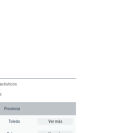
macéuticos.
s:
Provincia
Toledo
Ver más