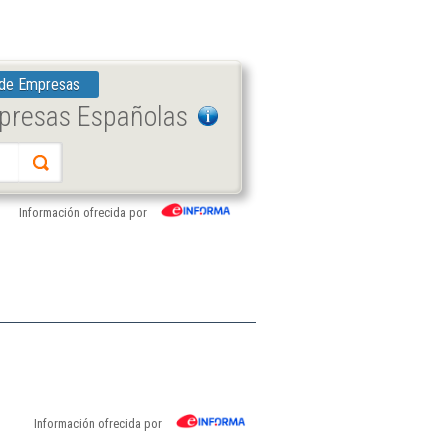
 de Empresas
mpresas Españolas
Información ofrecida por
Información ofrecida por