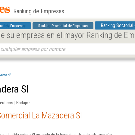
Ranking de Empresas
Ranking Sectorial
nal de Empresas
Ranking Provincial de Empresas
 de su empresa en el mayor Ranking de E
dera Sl
dera Sl
éuticos | Badajoz
Comercial La Mazadera Sl
cial La Mazadera Sl procede de la base de datos de información