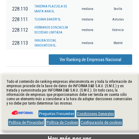
TABERNA PLAZUELA DE
228.110
mediana
Sevilla
SANTA ANA SL.
228.111
TUGRAN BAKERY SL
mediana
Asturias
HERMANOS GONZACLIM
228.112
mediana
Valencia
SOCIEDAD LIMITADA.
INNUBA SOCIAL
228.113
mediana
Madrid
INNOVATION SL.
Ver Ranking de Empresas Nacional
Todo el contenido de ranking-empresas.eleconomista.es y toda la información de
empresas procede de la base de datos de INFORMA D&B S.A.U. (S.M.E.) y es
tratada y suministrada por INFORMA D&B S.A.U. (S.M.E.). En todo caso, la
información de empresas que proporcionamos debe ser tenida en cuenta sólo
como un elemento más a considerar a la hora de adoptar decisiones comerciales
y no debe por tanto determinar las mismas.
Preguntas Frecuentes
Condiciones Generales
Política de Privacidad
Política de Cookies
Configuración de cookies
Hay más por ver