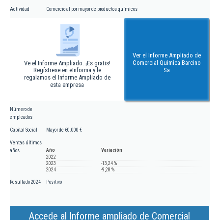
Actividad
Comercio al por mayor de productos químicos
Ver el Informe Ampliado de
Comercial Quimica Barcino
Ve el Informe Ampliado. ¡Es gratis!
Regístrese en eInforma y le
Sa
regalamos el Informe Ampliado de
esta empresa
Número de
empleados
Capital Social
Mayor de 60.000 €
Ventas últimos
Año
Variación
años
2022
2023
-13,24 %
2024
-9,28 %
Resultado 2024
Positivo
Accede al Informe ampliado de Comercial