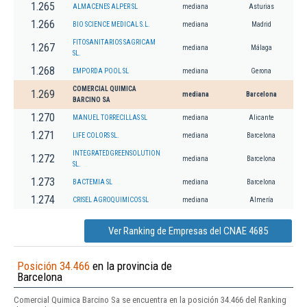
1.265
ALMACENES ALPER SL
mediana
Asturias
1.266
BIO SCIENCE MEDICAL S.L.
mediana
Madrid
FITOSANITARIOS SAGRICAM
1.267
mediana
Málaga
SL.
1.268
EMPORDA POOL SL
mediana
Gerona
COMERCIAL QUIMICA
1.269
mediana
Barcelona
BARCINO SA
1.270
MANUEL TORRECILLAS SL
mediana
Alicante
1.271
LIFE COLORS SL.
mediana
Barcelona
INTEGRATEDGREENSOLUTION
1.272
mediana
Barcelona
SL.
1.273
BACTEMIA SL
mediana
Barcelona
1.274
CRISEL AGROQUIMICOS SL
mediana
Almería
Ver Ranking de Empresas del CNAE 4685
Posición 34.466
en la provincia de
Barcelona
Comercial Quimica Barcino Sa se encuentra en la posición 34.466 del Ranking