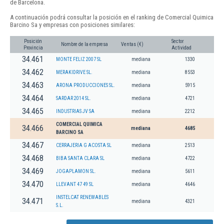
de Barcelona.
A continuación podrá consultar la posición en el ranking de Comercial Quimica
Barcino Sa y empresas con posiciones similares:
Posición
Sector
Nombre de la empresa
Ventas (€)
Provincia
Actividad
34.461
MONTE FELIZ 2007 SL
mediana
1330
34.462
MERAKIDRIVE SL.
mediana
8553
34.463
ARONA PRODUCCIONES SL.
mediana
5915
34.464
SARDAR 2014 SL.
mediana
4721
34.465
INDUSTRIAS JV SA
mediana
2212
COMERCIAL QUIMICA
34.466
mediana
4685
BARCINO SA
34.467
CERRAJERIA G ACOSTA SL
mediana
2513
34.468
BIBA SANTA CLARA SL
mediana
4722
34.469
JOGAPLAMON SL.
mediana
5611
34.470
LLEVANT 47 49 SL
mediana
4646
INSTELCAT RENEWABLES
34.471
mediana
4321
S.L.