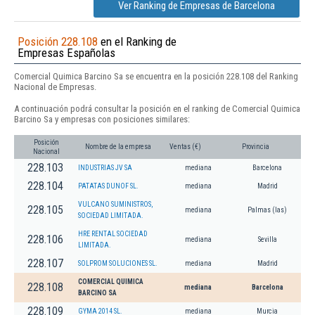
Ver Ranking de Empresas de Barcelona
Posición 228.108
en el Ranking de
Empresas Españolas
Comercial Quimica Barcino Sa se encuentra en la posición 228.108 del Ranking
Nacional de Empresas.
A continuación podrá consultar la posición en el ranking de Comercial Quimica
Barcino Sa y empresas con posiciones similares:
Posición
Nombre de la empresa
Ventas (€)
Provincia
Nacional
228.103
INDUSTRIAS JV SA
mediana
Barcelona
228.104
PATATAS DUNOF SL.
mediana
Madrid
VULCANO SUMINISTROS,
228.105
mediana
Palmas (las)
SOCIEDAD LIMITADA.
HRE RENTAL SOCIEDAD
228.106
mediana
Sevilla
LIMITADA.
228.107
SOLPROM SOLUCIONES SL.
mediana
Madrid
COMERCIAL QUIMICA
228.108
mediana
Barcelona
BARCINO SA
228.109
GYMA 2014 SL.
mediana
Murcia