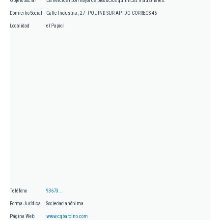
Objeto Social
Comercio al por mayor de productos químicos industriales.
Domicilio Social
Calle Industria , 27 - POL IND SUR APTDO CORREOS 45
Localidad
el Papiol
Teléfono
93673...
Forma Jurídica
Sociedad anónima
Página Web
www.cqbarcino.com