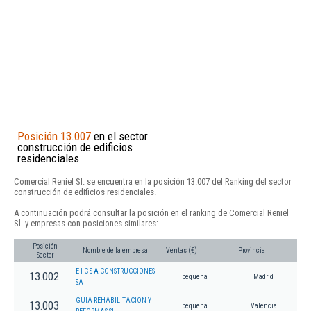
Posición 13.007
en el sector
construcción de edificios
residenciales
Comercial Reniel Sl. se encuentra en la posición 13.007 del Ranking del sector
construcción de edificios residenciales.
A continuación podrá consultar la posición en el ranking de Comercial Reniel
Sl. y empresas con posiciones similares:
Posición
Nombre de la empresa
Ventas (€)
Provincia
Sector
E I C S A CONSTRUCCIONES
13.002
pequeña
Madrid
SA
GUIA REHABILITACION Y
13.003
pequeña
Valencia