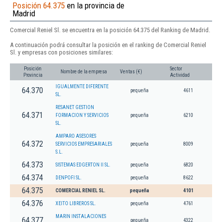
Posición 64.375
en la provincia de
Madrid
Comercial Reniel Sl. se encuentra en la posición 64.375 del Ranking de Madrid.
A continuación podrá consultar la posición en el ranking de Comercial Reniel
Sl. y empresas con posiciones similares:
Posición
Sector
Nombre de la empresa
Ventas (€)
Provincia
Actividad
IGUALMENTE DIFERENTE
64.370
pequeña
4611
SL.
RESANET GESTION
64.371
FORMACION Y SERVICIOS
pequeña
6210
SL.
AMPARO ASESORES
64.372
SERVICIOS EMPRESARIALES
pequeña
8009
S.L.
64.373
SISTEMAS EDGERTON II SL.
pequeña
6820
64.374
DENPOFI SL.
pequeña
8622
64.375
COMERCIAL RENIEL SL.
pequeña
4101
64.376
XEITO LIBREROS SL.
pequeña
4761
MARIN INSTALACIONES
64.377
pequeña
4322