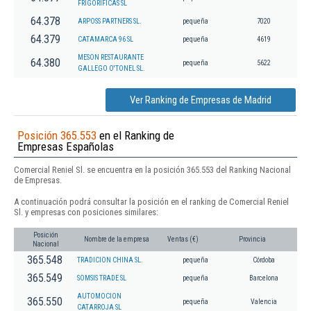
FRIGORIFICAS SL
64.378
ARPOSS PARTNERS SL.
pequeña
7020
64.379
CATAMARCA 96 SL
pequeña
4619
MESON RESTAURANTE
64.380
pequeña
5622
GALLEGO O'TONEL SL.
Ver Ranking de Empresas de Madrid
Posición 365.553
en el Ranking de
Empresas Españolas
Comercial Reniel Sl. se encuentra en la posición 365.553 del Ranking Nacional
de Empresas.
A continuación podrá consultar la posición en el ranking de Comercial Reniel
Sl. y empresas con posiciones similares:
Posición
Nombre de la empresa
Ventas (€)
Provincia
Nacional
365.548
TRADICION CHINA SL.
pequeña
Córdoba
365.549
SOMSIS TRADE SL
pequeña
Barcelona
AUTOMOCION
365.550
pequeña
Valencia
CATARROJA SL