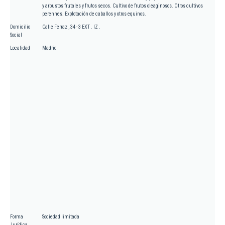
y arbustos frutales y frutos secos. Cultivo de frutos oleaginosos. Otros cultivos
perennes. Explotación de caballos y otros equinos.
Domicilio
Calle Ferraz , 34 - 3 EXT . IZ .
Social
Localidad
Madrid
Forma
Sociedad limitada
Jurídica