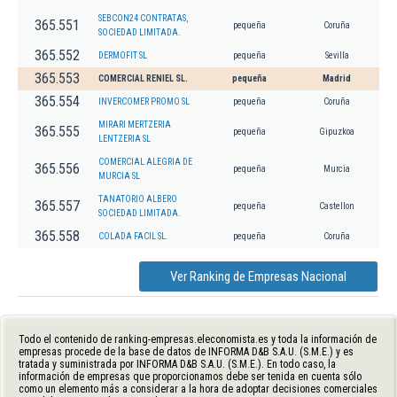
SEBCON24 CONTRATAS,
365.551
pequeña
Coruña
SOCIEDAD LIMITADA.
365.552
DERMOFIT SL
pequeña
Sevilla
365.553
COMERCIAL RENIEL SL.
pequeña
Madrid
365.554
INVERCOMER PROMO SL
pequeña
Coruña
MIRARI MERTZERIA
365.555
pequeña
Gipuzkoa
LENTZERIA SL
COMERCIAL ALEGRIA DE
365.556
pequeña
Murcia
MURCIA SL
TANATORIO ALBERO
365.557
pequeña
Castellon
SOCIEDAD LIMITADA.
365.558
COLADA FACIL SL.
pequeña
Coruña
Ver Ranking de Empresas Nacional
Todo el contenido de ranking-empresas.eleconomista.es y toda la información de
empresas procede de la base de datos de INFORMA D&B S.A.U. (S.M.E.) y es
tratada y suministrada por INFORMA D&B S.A.U. (S.M.E.). En todo caso, la
información de empresas que proporcionamos debe ser tenida en cuenta sólo
como un elemento más a considerar a la hora de adoptar decisiones comerciales