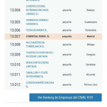
REFORMAS SL.
CONSTRUCCIONES
13.004
EXTREMADURA HNOS.
pequeña
Badajoz
JIMENEZ S.L.
HERMANOS HERRANZ
13.005
pequeña
Guadalajara
CAMARA SL
13.006
TECNICAS MARSO SL.
pequeña
Pontevedra
13.007
COMERCIAL RENIEL SL.
pequeña
Madrid
MULTIASISTENCIA
13.008
pequeña
Málaga
TORREBLANCA SL.
CONSTRUCCIONES FAIVEL1
13.009
pequeña
Zaragoza
SOCIEDAD LIMITADA.
SEIKACORP SOCIEDAD
13.010
pequeña
Cantabria
LIMITADA.
CABALLERO Y COVES
13.011
pequeña
Alicante
INTERIORISMO SL
CONSTRUMARIÑO BAIONA
13.012
pequeña
Palmas (las)
SL.
Ver Ranking de Empresas del CNAE 4101