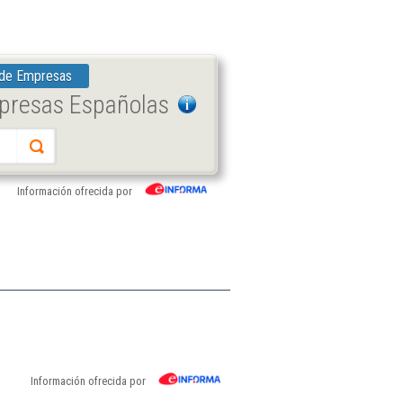
 de Empresas
mpresas Españolas
Información ofrecida por
Información ofrecida por