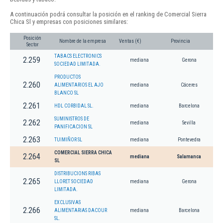
A continuación podrá consultar la posición en el ranking de Comercial Sierra
Chica Sl y empresas con posiciones similares:
Posición
Nombre de la empresa
Ventas (€)
Provincia
Sector
TABACS ELECTRONICS
2.259
mediana
Gerona
SOCIEDAD LIMITADA.
PRODUCTOS
2.260
ALIMENTARIOS EL AJO
mediana
Cáceres
BLANCO SL
2.261
HDL CORBIDAL SL.
mediana
Barcelona
SUMINISTROS DE
2.262
mediana
Sevilla
PANIFICACION SL
2.263
TUIMIÑOR SL
mediana
Pontevedra
COMERCIAL SIERRA CHICA
2.264
mediana
Salamanca
SL
DISTRIBUCIONS RIBAS
2.265
LLORET SOCIEDAD
mediana
Gerona
LIMITADA.
EXCLUSIVAS
2.266
ALIMENTARIAS DACOUR
mediana
Barcelona
SL.