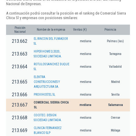
Nacional de Empresas.
A continuación podrá consultar la posición en el ranking de Comercial Sierra
Chica Sl y empresas con posiciones similares:
Posición
Nombre de la empresa
Ventas (€)
Provincia
Nacional
EL RINCON DEL FUMADOR
213.662
mediana
Palmas (las)
SL
HIPER HOME Q 2020,
213.663
mediana
Tarragona
SOCIEDAD LIMITADA.
ROTULOS SANCHEZ DUQUE
213.664
mediana
Valladolid
SL
ELEKTRA
213.665
CONSTRUCCIONES Y
mediana
Madrid
ARQUITECTURA SA.
213.666
PROVIHOSTEL SL
mediana
Sevilla
COMERCIAL SIERRA CHICA
213.667
mediana
Salamanca
SL
COCITEC. DESIGN
213.668
mediana
Orense
SOCIEDAD LIMITADA.
CLINICA FERNANDEZ
213.669
mediana
Málaga
BLANCO SLP