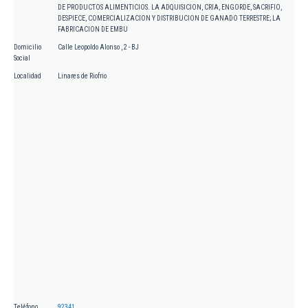
DE PRODUCTOS ALIMENTICIOS. LA ADQUISICION, CRIA, ENGORDE, SACRIFIO,
DESPIECE, COMERCIALIZACION Y DISTRIBUCION DE GANADO TERRESTRE; LA
FABRICACION DE EMBU
Domicilio
Calle Leopoldo Alonso , 2 - BJ
Social
Localidad
Linares de Riofrio
Teléfono
92341...