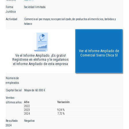
Forma
Sociedad limitada
Jurídica
Actividad
Comercio al por mayor, no especializado, de productos alimenticios, bebidas y
tabaco
Ver el Informe Ampliado de
Comercial Sierra Chica Sl
Ve el Informe Ampliado. ¡Es gratis!
Regístrese en eInforma y le regalamos
el Informe Ampliado de esta empresa
Número de
empleados
Capital Social
Mayor de 60.000 €
Ventas
Año
Variación
últimos años
2022
2023
9,34 %
2024
7,72 %
Resultado
Negativo
2024