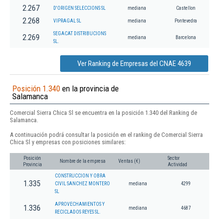
2.267
D'ORIGEN SELECCIONS SL
mediana
Castellon
2.268
VIPRAGAL SL
mediana
Pontevedra
SEGACAT DISTRIBUCIONS
2.269
mediana
Barcelona
SL.
Ver Ranking de Empresas del CNAE 4639
Posición 1.340
en la provincia de
Salamanca
Comercial Sierra Chica Sl se encuentra en la posición 1.340 del Ranking de
Salamanca.
A continuación podrá consultar la posición en el ranking de Comercial Sierra
Chica Sl y empresas con posiciones similares:
Posición
Sector
Nombre de la empresa
Ventas (€)
Provincia
Actividad
CONSTRUCCION Y OBRA
1.335
CIVIL SANCHEZ MONTERO
mediana
4299
SL
APROVECHAMIENTOS Y
1.336
mediana
4687
RECICLADOS REYES SL.