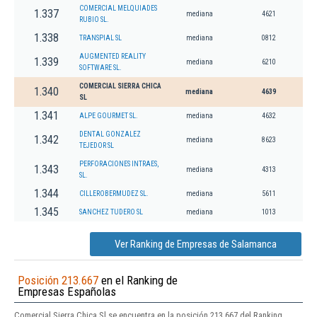
COMERCIAL MELQUIADES
1.337
mediana
4621
RUBIO SL.
1.338
TRANSPIAL SL
mediana
0812
AUGMENTED REALITY
1.339
mediana
6210
SOFTWARE SL.
COMERCIAL SIERRA CHICA
1.340
mediana
4639
SL
1.341
ALPE GOURMET SL.
mediana
4632
DENTAL GONZALEZ
1.342
mediana
8623
TEJEDOR SL
PERFORACIONES INTRAES,
1.343
mediana
4313
SL.
1.344
CILLEROBERMUDEZ SL.
mediana
5611
1.345
SANCHEZ TUDERO SL
mediana
1013
Ver Ranking de Empresas de Salamanca
Posición 213.667
en el Ranking de
Empresas Españolas
Comercial Sierra Chica Sl se encuentra en la posición 213.667 del Ranking