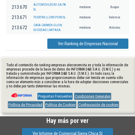
AUTOMOVILES RO GA PA
213.670
mediana
Burgos
SL
213.671
PUERTAS LLORIS PONS SL
mediana
Valencia
CASA CARMEN GIJON
213.672
mediana
Asturias
SOCIEDAD LIMITADA.
Ver Ranking de Empresas Nacional
Todo el contenido de ranking-empresas.eleconomista.es y toda la información de
empresas procede de la base de datos de INFORMA D&B S.A.U. (S.M.E.) y es
tratada y suministrada por INFORMA D&B S.A.U. (S.M.E.). En todo caso, la
información de empresas que proporcionamos debe ser tenida en cuenta sólo
como un elemento más a considerar a la hora de adoptar decisiones comerciales
y no debe por tanto determinar las mismas.
Preguntas Frecuentes
Condiciones Generales
Política de Privacidad
Política de Cookies
Configuración de cookies
Hay más por ver
Ver Informe de Comercial Sierra Chica Sl