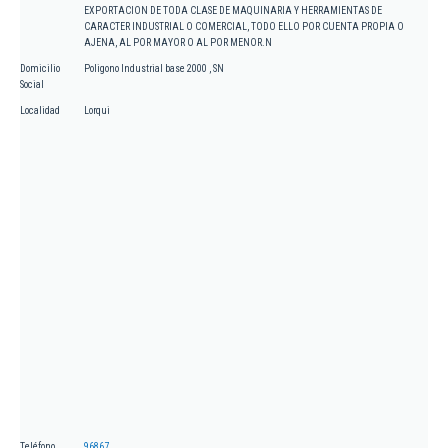
EXPORTACION DE TODA CLASE DE MAQUINARIA Y HERRAMIENTAS DE
CARACTER INDUSTRIAL O COMERCIAL, TODO ELLO POR CUENTA PROPIA O
AJENA, AL POR MAYOR O AL POR MENOR.N
Domicilio
Poligono Industrial base 2000 , SN
Social
Localidad
Lorqui
Teléfono
96867...