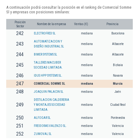
A continuación podrá consultar la posición en el ranking de Comercial Somme
Sl y empresas con posiciones similares:
Posición
Nombre de la empresa
Ventas (€)
Provincia
Sector
242
ELECTROFRED SL
mediana
Barcelona
AUTOMATIZACION Y
243
mediana
Albacete
DISEÑO INDUSTRIAL SL
244
BIMER SYSTEMS SL
mediana
Albacete
TALLERES MACUBER
245
mediana
Bizkaia
SOCIEDAD LIMITADA.
246
IDUS HPP SYSTEMS SL.
mediana
Navarra
247
COMERCIAL SOMME SL
mediana
Murcia
248
JOAQUIN PALACIN SL
mediana
Jaén
DESTILACION CALDERERIA
249
Y MONTAJES SOCIEDAD
mediana
Ciudad Real
LIMITADA.
250
ALFOGAR SL
mediana
Pontevedra
251
FREIDORAS VALENZO SL.
mediana
Valencia
252
ZUMOVAL SL
mediana
Valencia