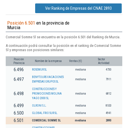
Ver Ranking de Empresas del CNAE 2893
Posición 6.501
en la provincia de
Murcia
Comercial Somme Sl se encuentra en la posición 6.501 del Ranking de Murcia.
A continuación podrá consultar la posición en el ranking de Comercial Somme
Sl y empresas con posiciones similares:
Posición
Sector
Nombre de la empresa
Ventas (€)
Provincia
Actividad
6.496
ROSEMUR SL
mediana
4730
BENYTOURS VACACIONES
6.497
mediana
7911
EMPRESAS GRUPOS SL
CONSTRUCCIONES Y
6.498
PROMOCIONES MOLINA
mediana
6812
YAGO 2000 SL
6.499
OLRONI S.L.
mediana
8553
6.500
GLOBAL FRIO SUR SL.
mediana
4941
6.501
COMERCIAL SOMME SL
mediana
2893
CONSTRUCCIONES