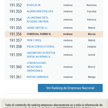
191.352
BONFILEX SA
mediana
Barcelona
191.353
ALBAÑILERIA ETXELUR SL
mediana
Gipuzkoa
LA LANTANA TEXTIL
191.354
mediana
Valencia
SOCIEDAD LIMITADA.
191.355
JADRIX CAPITAL S.L.
mediana
Madrid
191.356
COMERCIAL SOMME SL
mediana
Murcia
191.357
PEPA Y CRIS SL.
mediana
Madrid
191.358
VISUALCOM SOLUTIONS SL
mediana
Zaragoza
LABORATORIO DE ESTETICA
191.359
mediana
Coruña
DENTAL AH BERNAL SL
CONSTRUCCIONES
191.360
METALICAS DE
mediana
Murcia
CARTAGENA SL
191.361
KENTISH GARDENS SL.
mediana
Málaga
Ver Ranking de Empresas Nacional
Todo el contenido de ranking-empresas.eleconomista.es y toda la información de