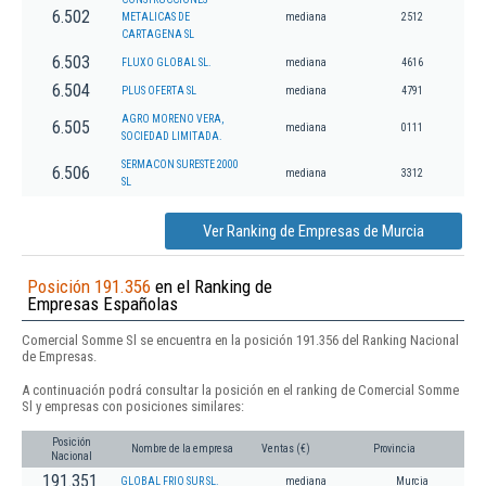
6.502
METALICAS DE
mediana
2512
CARTAGENA SL
6.503
FLUXO GLOBAL SL.
mediana
4616
6.504
PLUS OFERTA SL
mediana
4791
AGRO MORENO VERA,
6.505
mediana
0111
SOCIEDAD LIMITADA.
SERMACON SURESTE 2000
6.506
mediana
3312
SL
Ver Ranking de Empresas de Murcia
Posición 191.356
en el Ranking de
Empresas Españolas
Comercial Somme Sl se encuentra en la posición 191.356 del Ranking Nacional
de Empresas.
A continuación podrá consultar la posición en el ranking de Comercial Somme
Sl y empresas con posiciones similares:
Posición
Nombre de la empresa
Ventas (€)
Provincia
Nacional
191.351
GLOBAL FRIO SUR SL.
mediana
Murcia