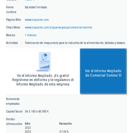
Forma
Sociedad limitada
Jurídica
Página Web
www.ezquerra.com
Otras Webs
www.ezquerra.com/ezquerra-group/comercial-somme
Marcas
1 marcas
Actividad
Fabricación de maquinaria para la industria de la alimentación, bebidas y tabaco
Ver el Informe Ampliado
de Comercial Somme Sl
Ve el Informe Ampliado. ¡Es gratis!
Regístrese en eInforma y le regalamos el
Informe Ampliado de esta empresa
Número de
empleados
Capital Social
De 3.100 a 60.000 €
Ventas
Año
Variación
últimos años
2023
2024
-37,46 %