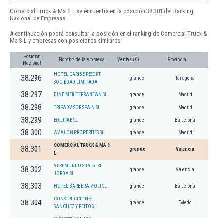
Comercial Truck & Ma S L se encuentra en la posición 38.301 del Ranking
Nacional de Empresas.
A continuación podrá consultar la posición en el ranking de Comercial Truck &
Ma S L y empresas con posiciones similares:
Posición
Nombre de la empresa
Ventas (€)
Provincia
Nacional
HOTEL CARIBE RESORT
38.296
grande
Tarragona
SOCIEDAD LIMITADA
38.297
DINE MEDITERRANEAN SL.
grande
Madrid
38.298
TRIPADVISOR SPAIN SL
grande
Madrid
38.299
EQUIFAB SL
grande
Barcelona
38.300
AVALON PROPERTIES SL.
grande
Madrid
COMERCIAL TRUCK & MA S
38.301
grande
Valencia
L
VEREMUNDO SILVESTRE
38.302
grande
Valencia
JORDA SL
38.303
HOTEL BARBERA MOLI SL
grande
Barcelona
CONSTRUCCIONES
38.304
grande
Toledo
SANCHEZ Y FEITO S.L.