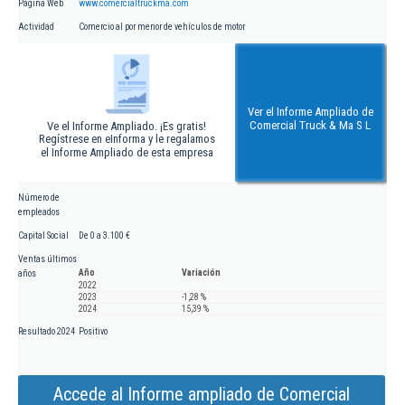
Página Web
www.comercialtruckma.com
Actividad
Comercio al por menor de vehículos de motor
Ver el Informe Ampliado de
Comercial Truck & Ma S L
Ve el Informe Ampliado. ¡Es gratis!
Regístrese en eInforma y le regalamos
el Informe Ampliado de esta empresa
Número de
empleados
Capital Social
De 0 a 3.100 €
Ventas últimos
Año
Variación
años
2022
2023
-1,28 %
2024
15,39 %
Resultado 2024
Positivo
Accede al Informe ampliado de Comercial