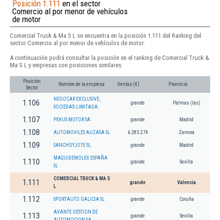
Posición 1.111
en el sector
Comercio al por menor de vehículos
de motor
Comercial Truck & Ma S L se encuentra en la posición 1.111 del Ranking del
sector Comercio al por menor de vehículos de motor.
A continuación podrá consultar la posición en el ranking de Comercial Truck &
Ma S L y empresas con posiciones similares:
Posición
Nombre de la empresa
Ventas (€)
Provincia
Sector
NEGOCAR EXCLUSIVE,
1.106
grande
Palmas (las)
SOCIEDAD LIMITADA.
1.107
PEKUS MOTOR SA
grande
Madrid
1.108
AUTOMOVILES AUZASA SL
6.285.274
Zamora
1.109
SANCHOYJOTE SL.
grande
Madrid
MAQUIDEMOLEX ESPAÑA
1.110
grande
Sevilla
SL
COMERCIAL TRUCK & MA S
1.111
grande
Valencia
L
1.112
SPORTAUTO GALICIA SL
grande
Coruña
AVANTE GESTION DE
1.113
grande
Sevilla
AUTOMOCION SA.