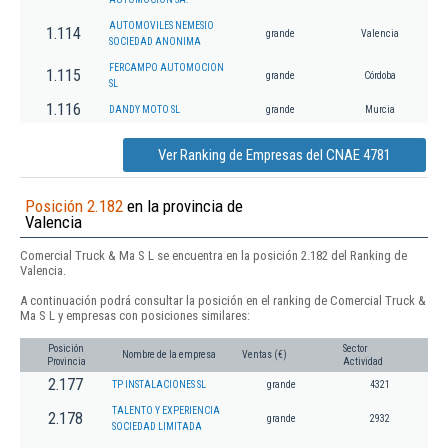
AUTOMOVILES NEMESIO
1.114
grande
Valencia
SOCIEDAD ANONIMA
FERCAMPO AUTOMOCION
1.115
grande
Córdoba
SL
1.116
DANDY MOTO SL
grande
Murcia
Ver Ranking de Empresas del CNAE 4781
Posición 2.182
en la provincia de
Valencia
Comercial Truck & Ma S L se encuentra en la posición 2.182 del Ranking de
Valencia.
A continuación podrá consultar la posición en el ranking de Comercial Truck &
Ma S L y empresas con posiciones similares:
Posición
Sector
Nombre de la empresa
Ventas (€)
Provincia
Actividad
2.177
TP INSTALACIONES SL
grande
4321
TALENTO Y EXPERIENCIA
2.178
grande
2932
SOCIEDAD LIMITADA