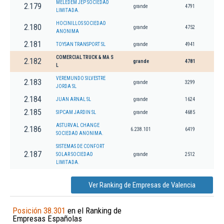
MELEDEM JEP SOCIEDAD
2.179
grande
4791
LIMITADA.
HOCINILLOS SOCIEDAD
2.180
grande
4752
ANONIMA
2.181
TOYSAN TRANSPORT SL
grande
4941
COMERCIAL TRUCK & MA S
2.182
grande
4781
L
VEREMUNDO SILVESTRE
2.183
grande
3299
JORDA SL
2.184
JUAN ARNAL SL
grande
1624
2.185
SIPCAM JARDIN SL
grande
4685
ASTURVAL CHANGE
2.186
6.238.101
6419
SOCIEDAD ANONIMA.
SISTEMAS DE CONFORT
2.187
SOLAR SOCIEDAD
grande
2512
LIMITADA.
Ver Ranking de Empresas de Valencia
Posición 38.301
en el Ranking de
Empresas Españolas