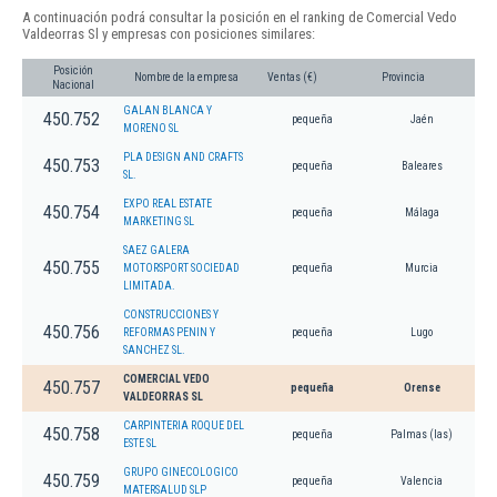
A continuación podrá consultar la posición en el ranking de Comercial Vedo
Valdeorras Sl y empresas con posiciones similares:
Posición
Nombre de la empresa
Ventas (€)
Provincia
Nacional
GALAN BLANCA Y
450.752
pequeña
Jaén
MORENO SL
PLA DESIGN AND CRAFTS
450.753
pequeña
Baleares
SL.
EXPO REAL ESTATE
450.754
pequeña
Málaga
MARKETING SL
SAEZ GALERA
450.755
MOTORSPORT SOCIEDAD
pequeña
Murcia
LIMITADA.
CONSTRUCCIONES Y
450.756
REFORMAS PENIN Y
pequeña
Lugo
SANCHEZ SL.
COMERCIAL VEDO
450.757
pequeña
Orense
VALDEORRAS SL
CARPINTERIA ROQUE DEL
450.758
pequeña
Palmas (las)
ESTE SL
GRUPO GINECOLOGICO
450.759
pequeña
Valencia
MATERSALUD SLP