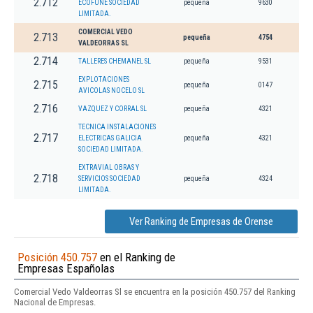
2.712
ECOFUNE SOCIEDAD
pequeña
9630
LIMITADA.
COMERCIAL VEDO
2.713
pequeña
4754
VALDEORRAS SL
2.714
TALLERES CHEMANEL SL
pequeña
9531
EXPLOTACIONES
2.715
pequeña
0147
AVICOLAS NOCELO SL
2.716
VAZQUEZ Y CORRAL SL
pequeña
4321
TECNICA INSTALACIONES
2.717
ELECTRICAS GALICIA
pequeña
4321
SOCIEDAD LIMITADA.
EXTRAVIAL OBRAS Y
2.718
SERVICIOS SOCIEDAD
pequeña
4324
LIMITADA.
Ver Ranking de Empresas de Orense
Posición 450.757
en el Ranking de
Empresas Españolas
Comercial Vedo Valdeorras Sl se encuentra en la posición 450.757 del Ranking
Nacional de Empresas.