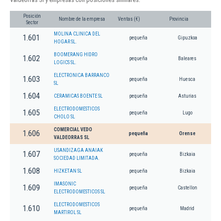
Posición
Nombre de la empresa
Ventas (€)
Provincia
Sector
MOLINA CLINICA DEL
1.601
pequeña
Gipuzkoa
HOGAR SL.
BOOMERANG HIDRO
1.602
pequeña
Baleares
LOGICS SL.
ELECTRONICA BARRANCO
1.603
pequeña
Huesca
SL
1.604
CERAMICAS BOENTE SL
pequeña
Asturias
ELECTRODOMESTICOS
1.605
pequeña
Lugo
CHOLO SL
COMERCIAL VEDO
1.606
pequeña
Orense
VALDEORRAS SL
USANDIZAGA ANAIAK
1.607
pequeña
Bizkaia
SOCIEDAD LIMITADA.
1.608
HIZKETAN SL
pequeña
Bizkaia
IMASONIC
1.609
pequeña
Castellon
ELECTRODOMESTICOS SL
ELECTRODOMESTICOS
1.610
pequeña
Madrid
MARTIROL SL