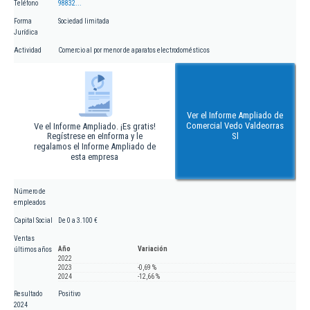
Teléfono
98832...
Forma
Sociedad limitada
Jurídica
Actividad
Comercio al por menor de aparatos electrodomésticos
Ver el Informe Ampliado de
Comercial Vedo Valdeorras
Ve el Informe Ampliado. ¡Es gratis!
Regístrese en eInforma y le
Sl
regalamos el Informe Ampliado de
esta empresa
Número de
empleados
Capital Social
De 0 a 3.100 €
Ventas
Año
Variación
últimos años
2022
2023
-0,69 %
2024
-12,66 %
Resultado
Positivo
2024