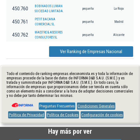
BOBINADOS LUMAN
450.760
pequeña
La Rioja
SOCIEDAD LIMITADA.
PETIT BACANA
450.761
pequeña
Madrid
COMERCIAL SL.
MAESTRE & ASESORES
450.762
pequeña
Alicante
CONSULTORES SL
Ver Ranking de Empresas Nacional
Todo el contenido de ranking-empresas.eleconomista.es y toda la información de
empresas procede de la base de datos de INFORMA D&B S.A.U. (S.M.E.) y es
tratada y suministrada por INFORMA D&B S.A.U. (S.M.E.). En todo caso, la
información de empresas que proporcionamos debe ser tenida en cuenta sólo
como un elemento más a considerar a la hora de adoptar decisiones comerciales
y no debe por tanto determinar las mismas.
Preguntas Frecuentes
Condiciones Generales
Política de Privacidad
Política de Cookies
Configuración de cookies
Hay más por ver