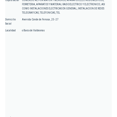
Objeto Social
COMERCIO AL POR MAYOR Y MENOR DE APARATOS ELECTRODOMESTICOS,
FERRETERIA, APARATOS Y MATERIAL RADIOELECTRICO Y ELECTRONICO, ASI
COMO INSTALACIONES ELECTRICAS EN GENERAL, INSTALACION DE REDES
TELEGRAFICAS, TELEFONICAS, TEL
Domicilio
Avenida Conde de Fenosa , 25 - 27
Social
Localidad
o Barco de Valdeorras