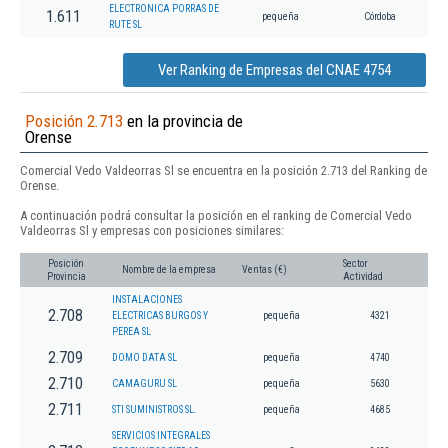
ELECTRONICA PORRAS DE
1.611
pequeña
Córdoba
RUTE SL
Ver Ranking de Empresas del CNAE 4754
Posición 2.713
en la provincia de
Orense
Comercial Vedo Valdeorras Sl se encuentra en la posición 2.713 del Ranking de
Orense.
A continuación podrá consultar la posición en el ranking de Comercial Vedo
Valdeorras Sl y empresas con posiciones similares:
Posición
Sector
Nombre de la empresa
Ventas (€)
Provincia
Actividad
INSTALACIONES
2.708
ELECTRICAS BURGOS Y
pequeña
4321
PEREA SL
2.709
DOMO DATA SL
pequeña
4740
2.710
CAMAGURU SL
pequeña
5630
2.711
STI SUMINISTROS SL.
pequeña
4685
SERVICIOS INTEGRALES