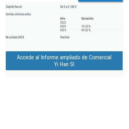
Capital Social
De 0 a 3.100 €
Ventas últimos años
Año
Variación
2022
2023
-10,55 %
2024
-84,52 %
Resultado 2024
Positivo
Accede al Informe ampliado de Comercial
Yi Han Sl