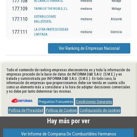
177.108
ALCARAZO FRAMA SL.
mediana
Málaga
177.109
TAPAS OF THE WORLD, S.L.
mediana
Málaga
DISTRIBUCIONES
177.110
mediana
Alicante
BALLESTER SL
LA OTRA PARTE SOCIEDAD
177.111
mediana
Valencia
LIMITADA.
Ver Ranking de Empresas Nacional
Todo el contenido de ranking-empresas.eleconomista.es y toda la información de
empresas procede de la base de datos de INFORMA D&B S.A.U. (S.M.E.) y es
tratada y suministrada por INFORMA D&B S.A.U. (S.M.E.). En todo caso, la
información de empresas que proporcionamos debe ser tenida en cuenta sólo
como un elemento más a considerar a la hora de adoptar decisiones comerciales
y no debe por tanto determinar las mismas.
Preguntas Frecuentes
Condiciones Generales
Política de Privacidad
Política de Cookies
Configuración de cookies
Hay más por ver
Ver Informe de Compania De Combustibles Hermanos