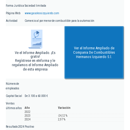
Forma Jurídica
Sociedad limitada
Página Web
www.gasoleosizquierdo.com
Actividad
Comercio al por menor de combustible para la automoción
Ver el Informe Ampliado de
Compania De Combustibles
Ve el Informe Ampliado. ¡Es
gratis!
Hermanos Izquierdo S.l.
Regístrese en eInforma y le
regalamos el Informe Ampliado
de esta empresa
Número de
empleados
Capital Social
De 3.100 a 60.000 €
Ventas
Año
Variación
últimos años
2022
2023
-24,12 %
2024
2,97 %
Resultado 2024
Positivo