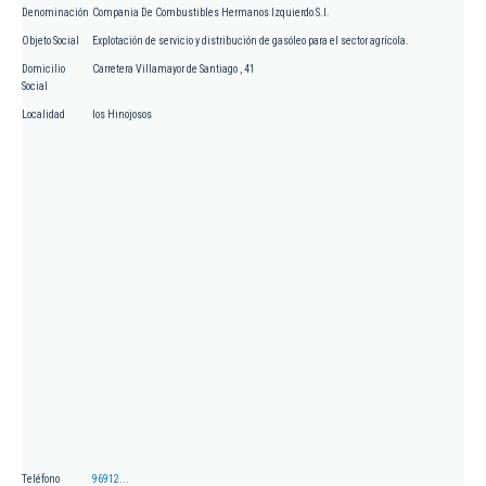
Denominación
Compania De Combustibles Hermanos Izquierdo S.l.
Objeto Social
Explotación de servicio y distribución de gasóleo para el sector agrícola.
Domicilio
Carretera Villamayor de Santiago , 41
Social
Localidad
los Hinojosos
Teléfono
96912...