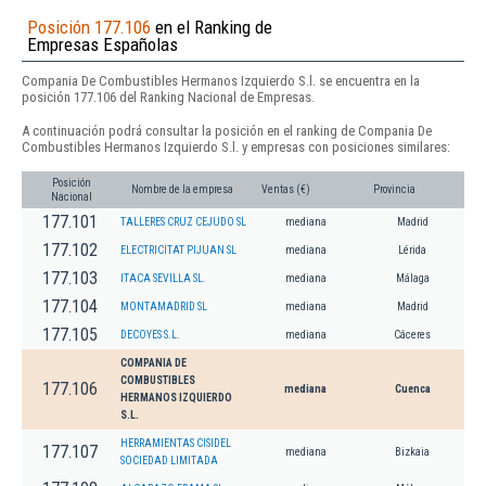
Posición 177.106
en el Ranking de
Empresas Españolas
Compania De Combustibles Hermanos Izquierdo S.l. se encuentra en la
posición 177.106 del Ranking Nacional de Empresas.
A continuación podrá consultar la posición en el ranking de Compania De
Combustibles Hermanos Izquierdo S.l. y empresas con posiciones similares:
Posición
Nombre de la empresa
Ventas (€)
Provincia
Nacional
177.101
TALLERES CRUZ CEJUDO SL
mediana
Madrid
177.102
ELECTRICITAT PIJUAN SL
mediana
Lérida
177.103
ITACA SEVILLA SL.
mediana
Málaga
177.104
MONTAMADRID SL
mediana
Madrid
177.105
DECOYES S.L.
mediana
Cáceres
COMPANIA DE
COMBUSTIBLES
177.106
mediana
Cuenca
HERMANOS IZQUIERDO
S.L.
HERRAMIENTAS CISIDEL
177.107
mediana
Bizkaia
SOCIEDAD LIMITADA