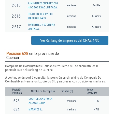
SUMINISTROS ENERGETICOS
2.615
mediana
Sevilla
HIDO SOCIEDAD LIMITADA.
ESTACION DE SERVICIO
2.616
mediana
Albacete
MADRIGUERAS SL
TORRE HELLIN SOCIEDAD
2.617
mediana
Albacete
LIMITADA.
Ver Ranking de Empresas del CNAE 4730
Posición 628
en la provincia de
Cuenca
Compania De Combustibles Hermanos Izquierdo S.l. se encuentra en la
posición 628 del Ranking de Cuenca.
A continuación podrá consultar la posición en el ranking de Compania De
Combustibles Hermanos Izquierdo S.l. y empresas con posiciones similares:
Posición
Sector
Nombre de la empresa
Ventas (€)
Provincia
Actividad
COOP DEL CAMPO LA
623
mediana
1102
ALIAGUILLERA
624
MATAYOS SL.
mediana
4711