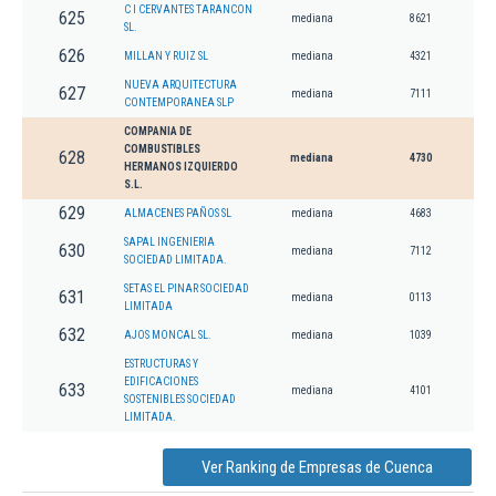
C I CERVANTES TARANCON
625
mediana
8621
SL.
626
MILLAN Y RUIZ SL
mediana
4321
NUEVA ARQUITECTURA
627
mediana
7111
CONTEMPORANEA SLP
COMPANIA DE
COMBUSTIBLES
628
mediana
4730
HERMANOS IZQUIERDO
S.L.
629
ALMACENES PAÑOS SL
mediana
4683
SAPAL INGENIERIA
630
mediana
7112
SOCIEDAD LIMITADA.
SETAS EL PINAR SOCIEDAD
631
mediana
0113
LIMITADA
632
AJOS MONCAL SL.
mediana
1039
ESTRUCTURAS Y
EDIFICACIONES
633
mediana
4101
SOSTENIBLES SOCIEDAD
LIMITADA.
Ver Ranking de Empresas de Cuenca