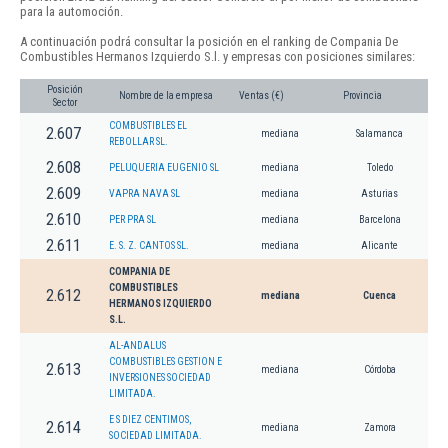
para la automoción.
A continuación podrá consultar la posición en el ranking de Compania De
Combustibles Hermanos Izquierdo S.l. y empresas con posiciones similares:
Posición
Nombre de la empresa
Ventas (€)
Provincia
Sector
COMBUSTIBLES EL
2.607
mediana
Salamanca
REBOLLAR SL.
2.608
PELUQUERIA EUGENIO SL
mediana
Toledo
2.609
VAPRA NAVA SL
mediana
Asturias
2.610
PER PRA SL
mediana
Barcelona
2.611
E. S. Z. CANTOS SL.
mediana
Alicante
COMPANIA DE
COMBUSTIBLES
2.612
mediana
Cuenca
HERMANOS IZQUIERDO
S.L.
AL-ANDALUS
COMBUSTIBLES GESTION E
2.613
mediana
Córdoba
INVERSIONES SOCIEDAD
LIMITADA.
E S DIEZ CENTIMOS,
2.614
mediana
Zamora
SOCIEDAD LIMITADA.