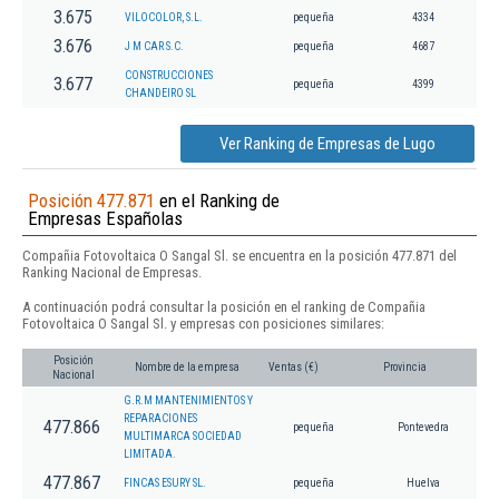
3.675
VILOCOLOR, S.L.
pequeña
4334
3.676
J M CAR S.C.
pequeña
4687
CONSTRUCCIONES
3.677
pequeña
4399
CHANDEIRO SL
Ver Ranking de Empresas de Lugo
Posición 477.871
en el Ranking de
Empresas Españolas
Compañia Fotovoltaica O Sangal Sl. se encuentra en la posición 477.871 del
Ranking Nacional de Empresas.
A continuación podrá consultar la posición en el ranking de Compañia
Fotovoltaica O Sangal Sl. y empresas con posiciones similares:
Posición
Nombre de la empresa
Ventas (€)
Provincia
Nacional
G.R.M MANTENIMIENTOS Y
REPARACIONES
477.866
pequeña
Pontevedra
MULTIMARCA SOCIEDAD
LIMITADA.
477.867
FINCAS ESURY SL.
pequeña
Huelva