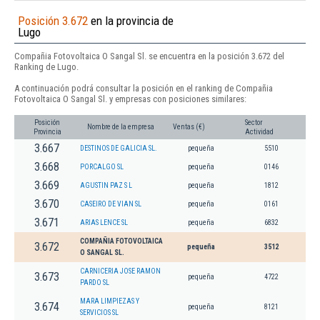
Posición 3.672
en la provincia de
Lugo
Compañia Fotovoltaica O Sangal Sl. se encuentra en la posición 3.672 del
Ranking de Lugo.
A continuación podrá consultar la posición en el ranking de Compañia
Fotovoltaica O Sangal Sl. y empresas con posiciones similares:
Posición
Sector
Nombre de la empresa
Ventas (€)
Provincia
Actividad
3.667
DESTINOS DE GALICIA SL.
pequeña
5510
3.668
PORCALGO SL
pequeña
0146
3.669
AGUSTIN PAZ S L
pequeña
1812
3.670
CASEIRO DE VIAN SL
pequeña
0161
3.671
ARIAS LENCE SL
pequeña
6832
COMPAÑIA FOTOVOLTAICA
3.672
pequeña
3512
O SANGAL SL.
CARNICERIA JOSE RAMON
3.673
pequeña
4722
PARDO SL
MARA LIMPIEZAS Y
3.674
pequeña
8121
SERVICIOS SL