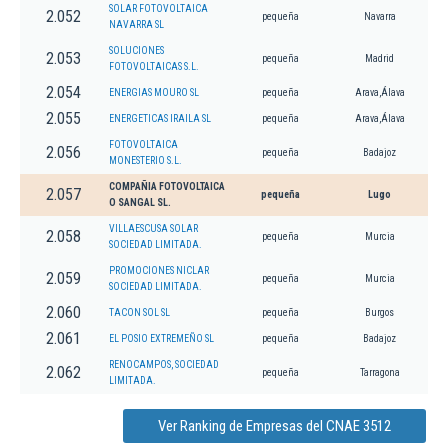
SOLAR FOTOVOLTAICA
2.052
pequeña
Navarra
NAVARRA SL
SOLUCIONES
2.053
pequeña
Madrid
FOTOVOLTAICAS S.L.
2.054
ENERGIAS MOURO SL
pequeña
Arava,Álava
2.055
ENERGETICAS IRAILA SL
pequeña
Arava,Álava
FOTOVOLTAICA
2.056
pequeña
Badajoz
MONESTERIO S.L.
COMPAÑIA FOTOVOLTAICA
2.057
pequeña
Lugo
O SANGAL SL.
VILLAESCUSA SOLAR
2.058
pequeña
Murcia
SOCIEDAD LIMITADA.
PROMOCIONES NICLAR
2.059
pequeña
Murcia
SOCIEDAD LIMITADA.
2.060
TACON SOL SL
pequeña
Burgos
2.061
EL POSIO EXTREMEÑO SL
pequeña
Badajoz
RENOCAMPOS, SOCIEDAD
2.062
pequeña
Tarragona
LIMITADA.
Ver Ranking de Empresas del CNAE 3512