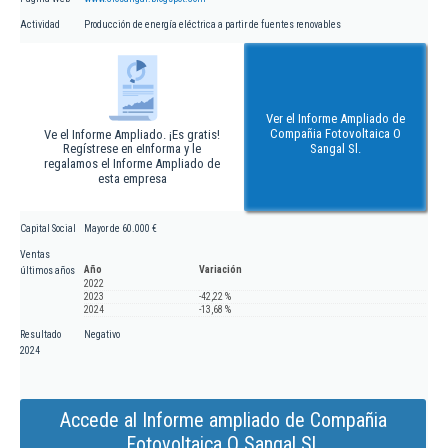
Actividad
Producción de energía eléctrica a partir de fuentes renovables
Ver el Informe Ampliado de
Compañia Fotovoltaica O
Ve el Informe Ampliado. ¡Es gratis!
Regístrese en eInforma y le
Sangal Sl.
regalamos el Informe Ampliado de
esta empresa
Capital Social
Mayor de 60.000 €
Ventas
Año
Variación
últimos años
2022
2023
-42,22 %
2024
-13,68 %
Resultado
Negativo
2024
Accede al Informe ampliado de Compañia
Fotovoltaica O Sangal Sl.