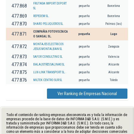
FRUTASA IMPORT EXPORT
477.868
pequeña
Barcelona
SL
477.869
REPEDEM SL.
pequeña
Barcelona
477.870
SHARO PELUQUEROS SL
pequeña
Palmas (las)
COMPAÑIA FOTOVOLTAICA
477.871
pequeña
Lugo
O SANGAL SL.
MONTAJES ELECTRICOS
477.872
pequeña
Zaragoza
JESUS MONTALBAN SL
477.873
SAFOR CONSULTING SL
pequeña
Valencia
477.874
BALAUSTRES SALINAS SL
pequeña
Alicante
477.875
LUX-LINK TRANSPORT SL.
pequeña
Alicante
477.876
MILTEK CENTRO SUR SL
pequeña
Toledo
Ver Ranking de Empresas Nacional
Todo el contenido de ranking-empresas.eleconomista.es y toda la información de
empresas procede de la base de datos de INFORMA D&B S.A.U. (S.M.E.) y es
tratada y suministrada por INFORMA D&B S.A.U. (S.M.E.). En todo caso, la
información de empresas que proporcionamos debe ser tenida en cuenta sólo
como un elemento más a considerar a la hora de adoptar decisiones comerciales