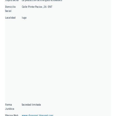
Objeto Social
La producción de energías renovables
Domicilio
Calle Pintor Pacios , 26 - ENT
Social
Localidad
lugo
Forma
Sociedad limitada
Jurídica
Página Web
www.cfosangal.blogspot.com