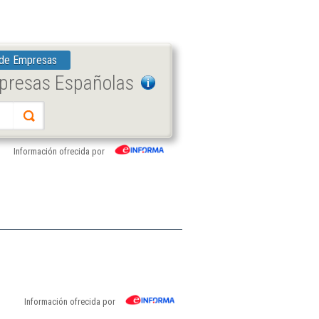
 de Empresas
mpresas Españolas
Información ofrecida por
Información ofrecida por