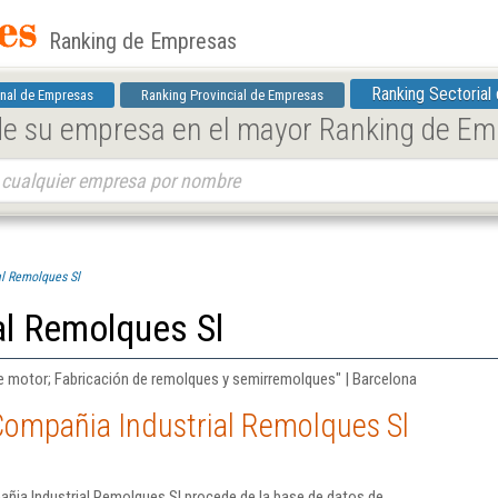
Ranking de Empresas
Ranking Sectorial
nal de Empresas
Ranking Provincial de Empresas
 de su empresa en el mayor Ranking de E
l Remolques Sl
al Remolques Sl
de motor; Fabricación de remolques y semirremolques" | Barcelona
Compañia Industrial Remolques Sl
ñia Industrial Remolques Sl procede de la base de datos de