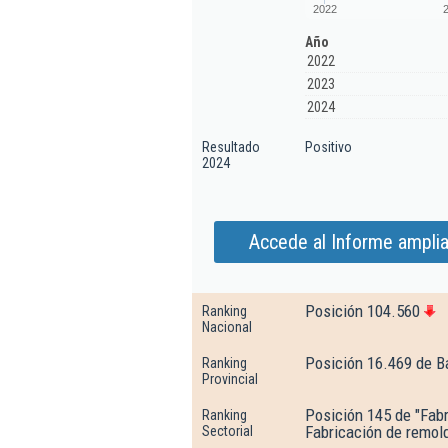
2022
Año
2022
2023
2024
Resultado
Positivo
2024
Accede al Informe ampli
Posición 104.560
Ranking
Nacional
Posición 16.469 de B
Ranking
Provincial
Posición 145 de "Fabr
Ranking
Fabricación de remol
Sectorial