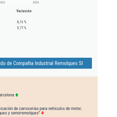
2023
2024
Variación
8,16 %
9,77 %
ado de Compañia Industrial Remolques Sl
arcelona
icación de carrocerías para vehículos de motor;
ques y semirremolques"