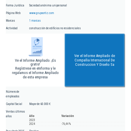
Forma Jurídica
Sociedad anónima unipersonal
Página Web
www.grupoortiz.com
Marcas
1 marcas
Actividad
construcción de edificios no residenciales
Ver el Informe Ampliado de
Compañia Internacional De
Ve el Informe Ampliado. ¡Es
gratis!
Construccion Y Diseño Sa
Regístrese en eInforma y le
regalamos el Informe Ampliado
de esta empresa
Número de
empleados
Capital Social
Mayor de 60.000 €
Ventas últimos
Año
Variación
años
2023
2024
-76,44 %