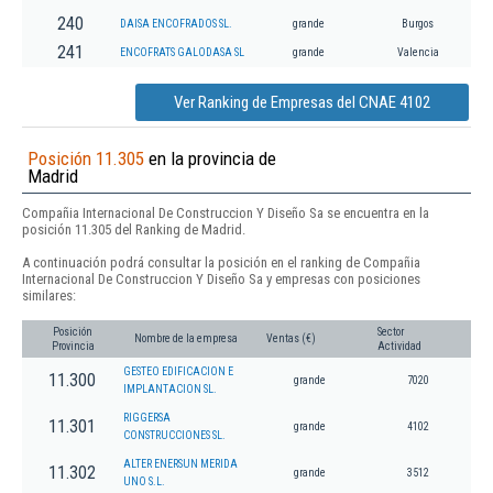
240
DAISA ENCOFRADOS SL.
grande
Burgos
241
ENCOFRATS GALODASA SL
grande
Valencia
Ver Ranking de Empresas del CNAE 4102
Posición 11.305
en la provincia de
Madrid
Compañia Internacional De Construccion Y Diseño Sa se encuentra en la
posición 11.305 del Ranking de Madrid.
A continuación podrá consultar la posición en el ranking de Compañia
Internacional De Construccion Y Diseño Sa y empresas con posiciones
similares:
Posición
Sector
Nombre de la empresa
Ventas (€)
Provincia
Actividad
GESTEO EDIFICACION E
11.300
grande
7020
IMPLANTACION SL.
RIGGERSA
11.301
grande
4102
CONSTRUCCIONES SL.
ALTER ENERSUN MERIDA
11.302
grande
3512
UNO S.L.