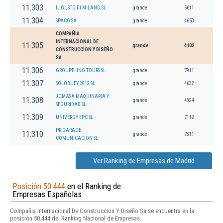
11.303
IL GUSTO DI MILANO SL
grande
5611
11.304
SPACO SA
grande
4650
COMPAÑIA
INTERNACIONAL DE
11.305
grande
4102
CONSTRUCCION Y DISEÑO
SA
11.306
GROUPELING TOURS SL.
grande
7911
11.307
SOLOBUEY 2012 SL
grande
4632
JOMASA MAQUINARIA Y
11.308
grande
4324
SEGURIDAD SL.
11.309
UNIVERGY EPC SL.
grande
7112
PR GARAGE
11.310
grande
7311
COMUNICACION SL.
Ver Ranking de Empresas de Madrid
Posición 50.444
en el Ranking de
Empresas Españolas
Compañia Internacional De Construccion Y Diseño Sa se encuentra en la
posición 50.444 del Ranking Nacional de Empresas.