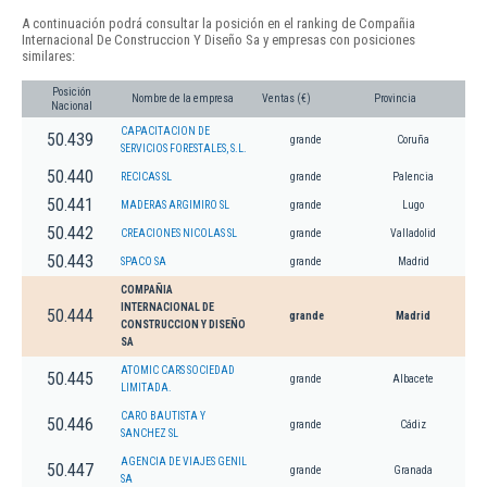
A continuación podrá consultar la posición en el ranking de Compañia
Internacional De Construccion Y Diseño Sa y empresas con posiciones
similares:
Posición
Nombre de la empresa
Ventas (€)
Provincia
Nacional
CAPACITACION DE
50.439
grande
Coruña
SERVICIOS FORESTALES, S.L.
50.440
RECICAS SL
grande
Palencia
50.441
MADERAS ARGIMIRO SL
grande
Lugo
50.442
CREACIONES NICOLAS SL
grande
Valladolid
50.443
SPACO SA
grande
Madrid
COMPAÑIA
INTERNACIONAL DE
50.444
grande
Madrid
CONSTRUCCION Y DISEÑO
SA
ATOMIC CARS SOCIEDAD
50.445
grande
Albacete
LIMITADA.
CARO BAUTISTA Y
50.446
grande
Cádiz
SANCHEZ SL
AGENCIA DE VIAJES GENIL
50.447
grande
Granada
SA