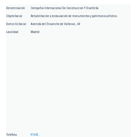
Denominación
Compañia Internacional De Construccion Y Diseño Sa
Objeto Social
Rehabilitación y restauración de monumentos y patrimonio artístico.
Domicilio Social
Avenida del Ensanche de Vallecas , 44
Localidad
Madrid
Teléfono
91343...