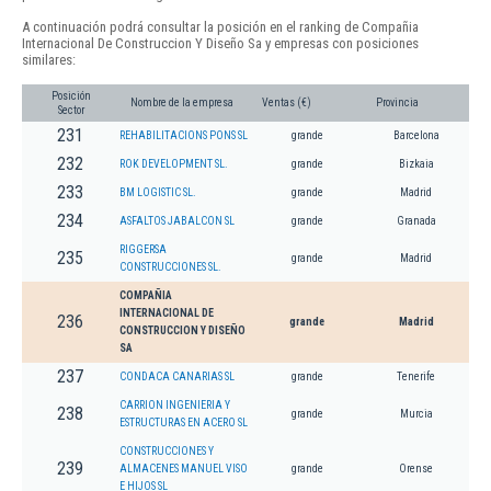
A continuación podrá consultar la posición en el ranking de Compañia
Internacional De Construccion Y Diseño Sa y empresas con posiciones
similares:
Posición
Nombre de la empresa
Ventas (€)
Provincia
Sector
231
REHABILITACIONS PONS SL
grande
Barcelona
232
ROK DEVELOPMENT SL.
grande
Bizkaia
233
BM LOGISTIC SL.
grande
Madrid
234
ASFALTOS JABALCON SL
grande
Granada
RIGGERSA
235
grande
Madrid
CONSTRUCCIONES SL.
COMPAÑIA
INTERNACIONAL DE
236
grande
Madrid
CONSTRUCCION Y DISEÑO
SA
237
CONDACA CANARIAS SL
grande
Tenerife
CARRION INGENIERIA Y
238
grande
Murcia
ESTRUCTURAS EN ACERO SL
CONSTRUCCIONES Y
239
ALMACENES MANUEL VISO
grande
Orense
E HIJOS SL