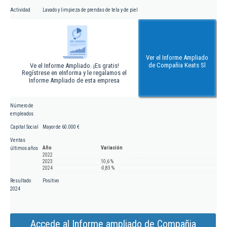
Actividad
Lavado y limpieza de prendas de tela y de piel
Ver el Informe Ampliado
de Compañia Keats Sl
Ve el Informe Ampliado. ¡Es gratis!
Regístrese en eInforma y le regalamos el
Informe Ampliado de esta empresa
Número de
empleados
Capital Social
Mayor de 60.000 €
Ventas
Año
Variación
últimos años
2022
2023
10,6 %
2024
-0,83 %
Resultado
Positivo
2024
Accede al Informe ampliado de Compañia