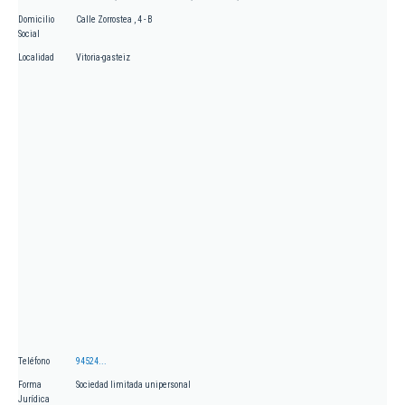
Domicilio
Calle Zorrostea , 4 - B
Social
Localidad
Vitoria-gasteiz
Teléfono
94524...
Forma
Sociedad limitada unipersonal
Jurídica