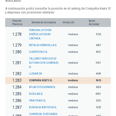
Arava,Álava.
A continuación podrá consultar la posición en el ranking de Compañia Keats Sl
y empresas con posiciones similares:
Posición
Sector
Nombre de la empresa
Ventas (€)
Provincia
Actividad
PERSONAL KITCHEN
1.278
DISEÑOS, SOCIEDAD
mediana
4755
LIMITADA.
1.279
METALES HERMOSILLA SL
mediana
4687
1.280
CUBERTECNIC SL
mediana
4341
TALLERES Y SERVICIOS DE
1.281
AUTOMOCION GORBEA-BI
mediana
9531
SL
1.282
LLENARI SA
mediana
4649
1.283
COMPAÑIA KEATS SL
mediana
9610
1.284
ATLAS FOOD & BRANS SL
mediana
4634
1.285
BIOKILAB SL
mediana
8691
1.286
IPAR-ITXASO SL
mediana
5510
1.287
BURUAGA ARDITEGIA SL
mediana
1053
COMERCIAL EUROCARDIS