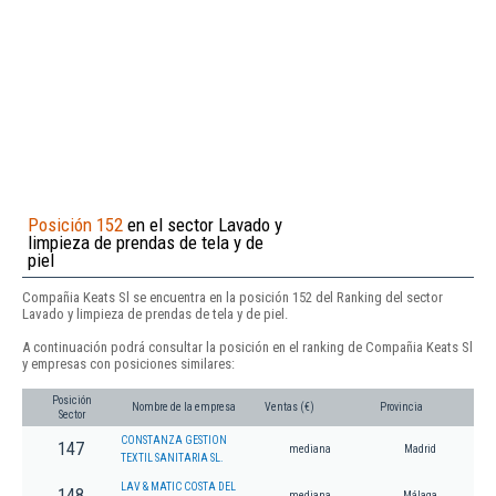
Posición 152
en el sector Lavado y
limpieza de prendas de tela y de
piel
Compañia Keats Sl se encuentra en la posición 152 del Ranking del sector
Lavado y limpieza de prendas de tela y de piel.
A continuación podrá consultar la posición en el ranking de Compañia Keats Sl
y empresas con posiciones similares:
Posición
Nombre de la empresa
Ventas (€)
Provincia
Sector
CONSTANZA GESTION
147
mediana
Madrid
TEXTIL SANITARIA SL.
LAV & MATIC COSTA DEL
148
mediana
Málaga