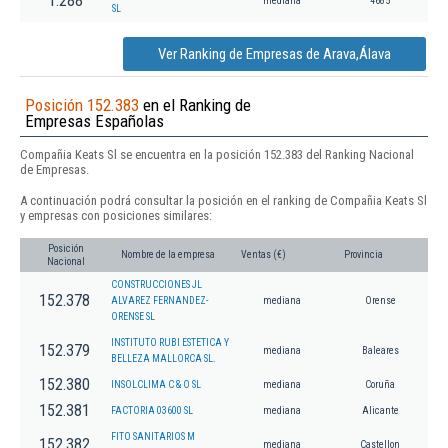
1.288
mediana
4685
SL
Ver Ranking de Empresas de Arava,Álava
Posición 152.383
en el Ranking de
Empresas Españolas
Compañia Keats Sl se encuentra en la posición 152.383 del Ranking Nacional
de Empresas.
A continuación podrá consultar la posición en el ranking de Compañia Keats Sl
y empresas con posiciones similares:
Posición
Nombre de la empresa
Ventas (€)
Provincia
Nacional
CONSTRUCCIONES JL
152.378
ALVAREZ FERNANDEZ-
mediana
Orense
ORENSE SL
INSTITUTO RUBI ESTETICA Y
152.379
mediana
Baleares
BELLEZA MALLORCA SL.
152.380
INSOLCLIMA C & O SL
mediana
Coruña
152.381
FACTORIA 03600 SL
mediana
Alicante
FITO SANITARIOS M
152.382
mediana
Castellon