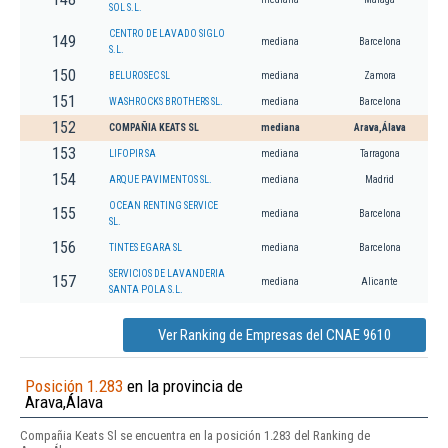
SOL S.L.
CENTRO DE LAVADO SIGLO
149
mediana
Barcelona
S.L.
150
BELUROSEC SL
mediana
Zamora
151
WASHROCKS BROTHERS SL.
mediana
Barcelona
152
COMPAÑIA KEATS SL
mediana
Arava,Álava
153
LIFOPIR SA
mediana
Tarragona
154
ARQUE PAVIMENTOS SL.
mediana
Madrid
OCEAN RENTING SERVICE
155
mediana
Barcelona
SL.
156
TINTES EGARA SL
mediana
Barcelona
SERVICIOS DE LAVANDERIA
157
mediana
Alicante
SANTA POLA S.L.
Ver Ranking de Empresas del CNAE 9610
Posición 1.283
en la provincia de
Arava,Álava
Compañia Keats Sl se encuentra en la posición 1.283 del Ranking de