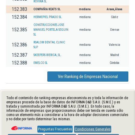
ROVIRA SL
152.383
COMPAÑIA KEATS SL
mediana
Arava,Álava
152.384
HERMEPIEL PRADO SL.
mediana
Cádiz
CONSTRUCCIONES JOSE
152.385
MANUEL PORTELA SEGUIN
mediana
Orense
SL
RSALOM DENTAL CLINIC
152.386
mediana
Valencia
SLP.
152.387
SKEEPERS IBERICA, SL.
mediana
Madrid
152.388
EMELCO SL
mediana
Córdoba
Ver Ranking de Empresas Nacional
Todo el contenido de ranking-empresas.eleconomista.es y toda la información de
empresas procede de la base de datos de INFORMA D&B S.A.U. (S.M.E.) y es
tratada y suministrada por INFORMA D&B S.A.U. (S.M.E.). En todo caso, la
información de empresas que proporcionamos debe ser tenida en cuenta sólo
como un elemento más a considerar a la hora de adoptar decisiones comerciales
y no debe por tanto determinar las mismas.
Preguntas Frecuentes
Condiciones Generales