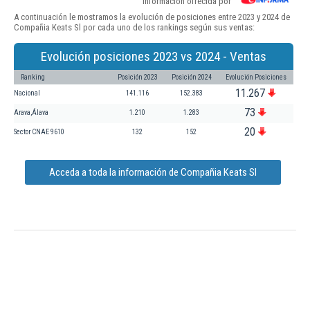
Información ofrecida por
A continuación le mostramos la evolución de posiciones entre 2023 y 2024 de
Compañia Keats Sl por cada uno de los rankings según sus ventas:
Evolución posiciones 2023 vs 2024 - Ventas
Ranking
Posición 2023
Posición 2024
Evolución Posiciones
11.267
Nacional
141.116
152.383
73
Arava,Álava
1.210
1.283
20
Sector CNAE 9610
132
152
Acceda a toda la información de Compañia Keats Sl