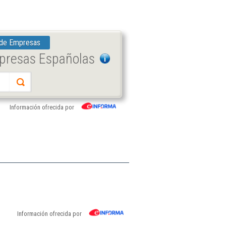
 de Empresas
mpresas Españolas
Información ofrecida por
Información ofrecida por