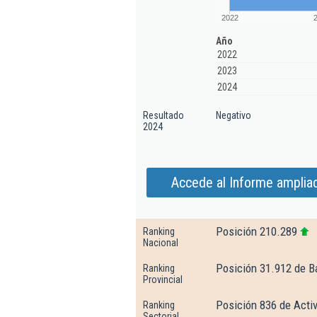
2022
Año
2022
2023
2024
Resultado
Negativo
2024
Accede al Informe amplia
Posición 210.289
Ranking
Nacional
Posición 31.912 de B
Ranking
Provincial
Posición 836 de Activ
Ranking
Sectorial