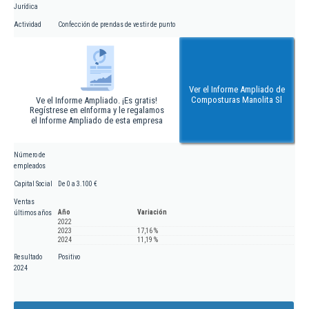
Jurídica
Actividad
Confección de prendas de vestir de punto
Ver el Informe Ampliado de
Composturas Manolita Sl
Ve el Informe Ampliado. ¡Es gratis!
Regístrese en eInforma y le regalamos
el Informe Ampliado de esta empresa
Número de
empleados
Capital Social
De 0 a 3.100 €
Ventas
Año
Variación
últimos años
2022
2023
17,16 %
2024
11,19 %
Resultado
Positivo
2024