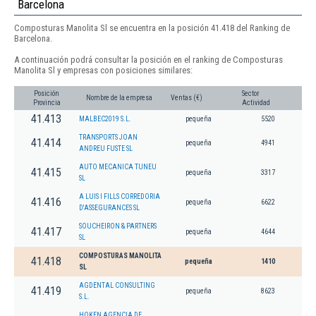
Barcelona
Composturas Manolita Sl se encuentra en la posición 41.418 del Ranking de
Barcelona.
A continuación podrá consultar la posición en el ranking de Composturas
Manolita Sl y empresas con posiciones similares:
Posición
Sector
Nombre de la empresa
Ventas (€)
Provincia
Actividad
41.413
MALBEC2019 S.L.
pequeña
5520
TRANSPORTS JOAN
41.414
pequeña
4941
ANDREU FUSTE SL
AUTO MECANICA TUNEU
41.415
pequeña
3317
SL
A LUIS I FILLS CORREDORIA
41.416
pequeña
6622
D'ASSEGURANCES SL
SOUCHEIRON & PARTNERS
41.417
pequeña
4644
SL
COMPOSTURAS MANOLITA
41.418
pequeña
1410
SL
AGDENTAL CONSULTING
41.419
pequeña
8623
S.L.
HOKEN AGENCIA DE