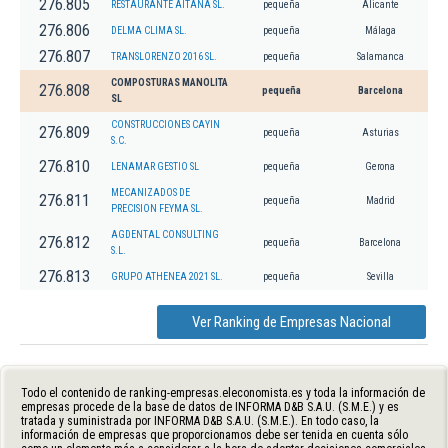
276.805
RESTAURANTE AITANA SL.
pequeña
Alicante
276.806
DELMA CLIMA SL.
pequeña
Málaga
276.807
TRANSLORENZO 2016 SL.
pequeña
Salamanca
COMPOSTURAS MANOLITA
276.808
pequeña
Barcelona
SL
CONSTRUCCIONES CAYIN
276.809
pequeña
Asturias
S.C.
276.810
LENAMAR GESTIO SL
pequeña
Gerona
MECANIZADOS DE
276.811
pequeña
Madrid
PRECISION FEYMA SL.
AGDENTAL CONSULTING
276.812
pequeña
Barcelona
S.L.
276.813
GRUPO ATHENEA 2021 SL.
pequeña
Sevilla
Ver Ranking de Empresas Nacional
Todo el contenido de ranking-empresas.eleconomista.es y toda la información de
empresas procede de la base de datos de INFORMA D&B S.A.U. (S.M.E.) y es
tratada y suministrada por INFORMA D&B S.A.U. (S.M.E.). En todo caso, la
información de empresas que proporcionamos debe ser tenida en cuenta sólo