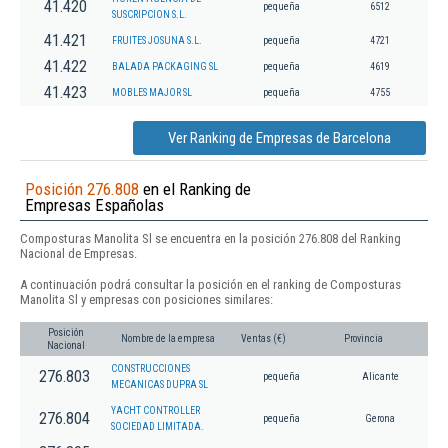
41.420
pequeña
6512
SUSCRIPCION S.L.
41.421
FRUITES JOSUNA S.L.
pequeña
4721
41.422
BALADA PACKAGING SL
pequeña
4619
41.423
MOBLES MAJOR SL
pequeña
4755
Ver Ranking de Empresas de Barcelona
Posición 276.808
en el Ranking de
Empresas Españolas
Composturas Manolita Sl se encuentra en la posición 276.808 del Ranking
Nacional de Empresas.
A continuación podrá consultar la posición en el ranking de Composturas
Manolita Sl y empresas con posiciones similares:
Posición
Nombre de la empresa
Ventas (€)
Provincia
Nacional
CONSTRUCCIONES
276.803
pequeña
Alicante
MECANICAS DUPRA SL
YACHT CONTROLLER
276.804
pequeña
Gerona
SOCIEDAD LIMITADA.