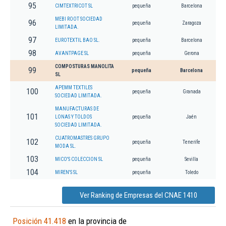
95
CIMTEXTRICOT SL
pequeña
Barcelona
MEBI ROOT SOCIEDAD
96
pequeña
Zaragoza
LIMITADA.
97
EUROTEXTIL BAO SL.
pequeña
Barcelona
98
AVANTPAGE SL
pequeña
Gerona
COMPOSTURAS MANOLITA
99
pequeña
Barcelona
SL
APEMM TEXTILES
100
pequeña
Granada
SOCIEDAD LIMITADA.
MANUFACTURAS DE
101
LONAS Y TOLDOS
pequeña
Jaén
SOCIEDAD LIMITADA.
CUATROMASTRES GRUPO
102
pequeña
Tenerife
MODA SL.
103
MICO'S COLECCION SL
pequeña
Sevilla
104
MIREN'S SL
pequeña
Toledo
Ver Ranking de Empresas del CNAE 1410
Posición 41.418
en la provincia de