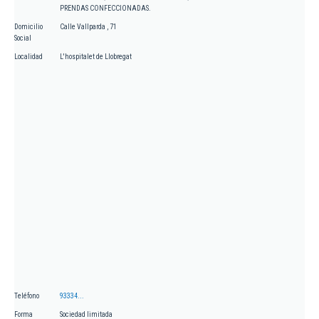
PRENDAS CONFECCIONADAS.
Domicilio
Calle Vallparda , 71
Social
Localidad
L'hospitalet de Llobregat
Teléfono
93334...
Forma
Sociedad limitada