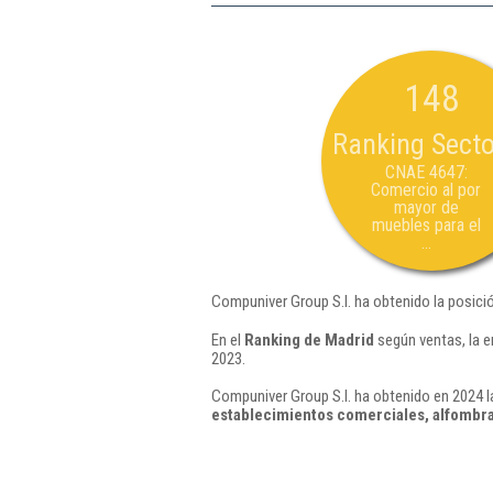
148
Ranking Secto
CNAE 4647:
Comercio al por
mayor de
muebles para el
...
Compuniver Group S.l. ha obtenido la posici
En el
Ranking de Madrid
según ventas, la 
2023.
Compuniver Group S.l. ha obtenido en 2024 l
establecimientos comerciales, alfombra