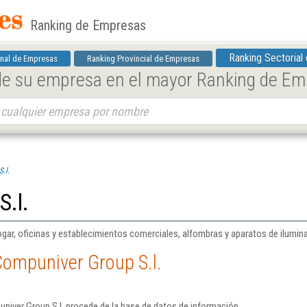
Ranking de Empresas
Ranking Sectorial
nal de Empresas
Ranking Provincial de Empresas
 de su empresa en el mayor Ranking de E
.l.
S.l.
gar, oficinas y establecimientos comerciales, alfombras y aparatos de ilumina
Compuniver Group S.l.
niver Group S.l. procede de la base de datos de información