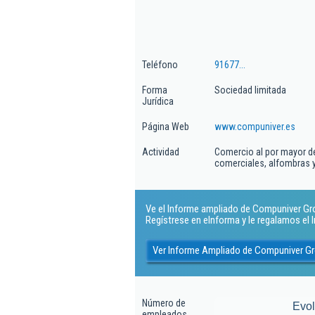
Teléfono
91677...
Forma
Sociedad limitada
Jurídica
Página Web
www.compuniver.es
Actividad
Comercio al por mayor de
comerciales, alfombras y
Ve el Informe ampliado de Compuniver Group
Regístrese en eInforma y le regalamos el
Ver Informe Ampliado de Compuniver Gro
Número de
Evo
empleados