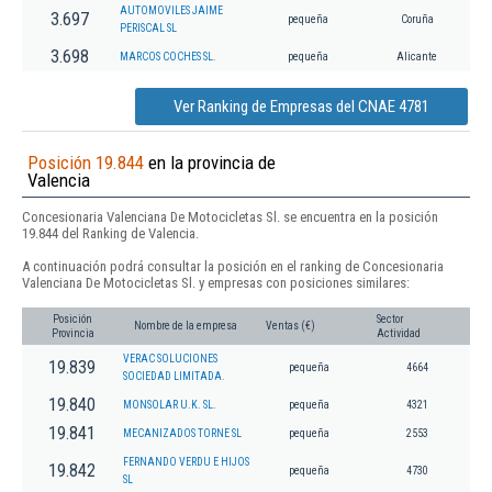
AUTOMOVILES JAIME
3.697
pequeña
Coruña
PERISCAL SL
3.698
MARCOS COCHES SL.
pequeña
Alicante
Ver Ranking de Empresas del CNAE 4781
Posición 19.844
en la provincia de
Valencia
Concesionaria Valenciana De Motocicletas Sl. se encuentra en la posición
19.844 del Ranking de Valencia.
A continuación podrá consultar la posición en el ranking de Concesionaria
Valenciana De Motocicletas Sl. y empresas con posiciones similares:
Posición
Sector
Nombre de la empresa
Ventas (€)
Provincia
Actividad
VERAC SOLUCIONES
19.839
pequeña
4664
SOCIEDAD LIMITADA.
19.840
MONSOLAR U.K. SL.
pequeña
4321
19.841
MECANIZADOS TORNE SL
pequeña
2553
FERNANDO VERDU E HIJOS
19.842
pequeña
4730
SL