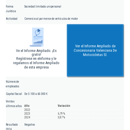
Forma
Sociedad limitada unipersonal
Jurídica
Actividad
Comercio al por menor de vehículos de motor
Ver el Informe Ampliado de
Concesionaria Valenciana De
Ve el Informe Ampliado. ¡Es
gratis!
Motocicletas Sl.
Regístrese en eInforma y le
regalamos el Informe Ampliado
de esta empresa
Número de
empleados
Capital Social
De 3.100 a 60.000 €
Ventas
Año
Variación
últimos años
2022
2023
6,79 %
2024
3,87 %
Resultado
Negativo
2024