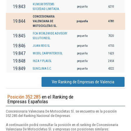
KUMORI SYSTEMS
19.843
pequeña
6210
SOCIEDAD LIMITADA.
CONCESIONARIA
19.844
VALENCIANA DE
pequeña
4781
MOTOCICLETAS SL.
FCA WORLDWIDE ADVISORY
19.845
pequeña
7020
SOLUTIONS SL.
19.846
JUAN REIG SL
pequeña
4755
19.847
MOBIL CARPINTEROS SL
pequeña
1623
19.848
INZA Y PLAS SL
pequeña
2454
19.849
SUNCLIMA S.C.
pequeña
4322
Ver Ranking de Empresas de Valencia
Posición 352.285
en el Ranking de
Empresas Españolas
Concesionaria Valenciana De Motocicletas Sl. se encuentra en la posición
352.285 del Ranking Nacional de Empresas.
A continuación podrá consultar la posición en el ranking de Concesionaria
Valenciana De Motocicletas Sl. y empresas con posiciones similares: