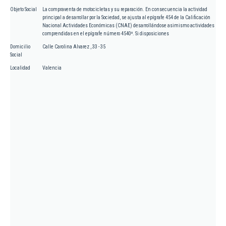
Objeto Social
La compraventa de motocicletas y su reparación. En consecuencia la actividad
principal a desarrollar por la Sociedad, se ajusta al epígrafe 454 de la Calificación
Nacional Actividades Económicas (CNAE) desarrollándose asimismo actividades
comprendidas en el epígrafe número 4540º. Si disposiciones
Domicilio
Calle Carolina Alvarez , 33 - 35
Social
Localidad
Valencia