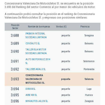
Concesionaria Valenciana De Motocicletas Sl. se encuentra en la posición
3.693 del Ranking del sector Comercio al por menor de vehículos de motor.
A continuación podrá consultar la posición en el ranking de Concesionaria
Valenciana De Motocicletas Sl. y empresas con posiciones similares:
Posición
Nombre de la empresa
Ventas (€)
Provincia
Sector
PASMON INTEGRAL
3.688
pequeña
Tarragona
SOCIEDAD LIMITADA
3.689
COVEAUTO SL
pequeña
Baleares
TALLER ISLA MOTOR
3.690
pequeña
Baleares
SOCIEDAD LIMITADA.
AUTO MOTOR RUIZ 2014
3.691
pequeña
Salamanca
SL.
3.692
TALLERES ABALO SL
pequeña
Pontevedra
CONCESIONARIA
3.693
VALENCIANA DE
pequeña
Valencia
MOTOCICLETAS SL.
3.694
DIRIXIR SL.
pequeña
Lugo
3.695
ARSE 400 SL
pequeña
Huesca
3.696
MINIAUTOS JALON SL
pequeña
Zaragoza