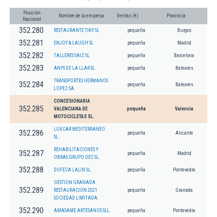
Posición
Nombre de la empresa
Ventas (€)
Provincia
Nacional
352.280
RESTAURANTE TIKY SL
pequeña
Burgos
352.281
ENJOY & LAUGH SL
pequeña
Madrid
352.282
TALLERES SAIZ SL
pequeña
Barcelona
352.283
ANYS DE LA LLAR SL
pequeña
Baleares
TRANSPORTES HERMANOS
352.284
pequeña
Baleares
LOPEZ SA
CONCESIONARIA
352.285
VALENCIANA DE
pequeña
Valencia
MOTOCICLETAS SL.
LUXCAR MEDITERRANEO
352.286
pequeña
Alicante
SL.
REHABILITACIONES Y
352.287
pequeña
Madrid
OBRAS GRUPO DEC SL.
352.288
DOFECA LALIN SL.
pequeña
Pontevedra
GESTION GRANADA
352.289
RESTAURACION 2021
pequeña
Granada
SOCIEDAD LIMITADA.
352.290
AMASAME ARTESANOS SLL.
pequeña
Pontevedra