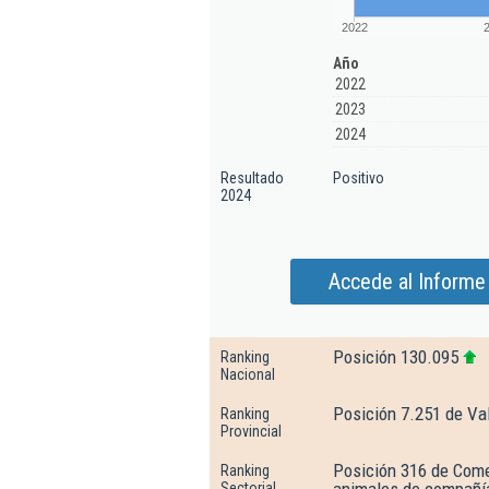
2022
Año
2022
2023
2024
Resultado
Positivo
2024
Accede al Informe
Posición 130.095
Ranking
Nacional
Posición 7.251 de Va
Ranking
Provincial
Posición 316 de Comerc
Ranking
Sectorial