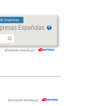
 de Empresas
mpresas Españolas
Información ofrecida por
Información ofrecida por