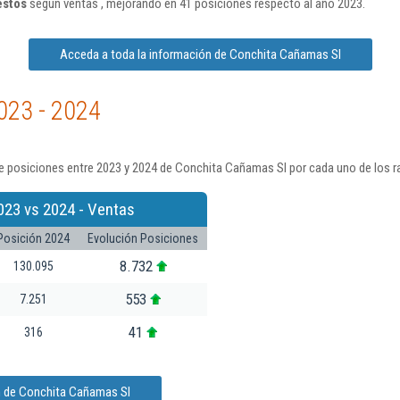
estos
según ventas , mejorando en 41 posiciones respecto al año 2023.
Acceda a toda la información de Conchita Cañamas Sl
023 - 2024
e posiciones entre 2023 y 2024 de Conchita Cañamas Sl por cada uno de los r
023 vs 2024 - Ventas
Posición 2024
Evolución Posiciones
8.732
130.095
553
7.251
41
316
n de Conchita Cañamas Sl