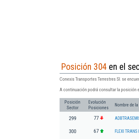
Posición 304
en el se
Conexis Transportes Terrestres Sl. se encuen
A continuación podrá consultar la posición e
Posición
Evolución
Nombre de la
Sector
Posiciones
77
299
ADBTRASEMIS
67
300
FLEXI TRANS