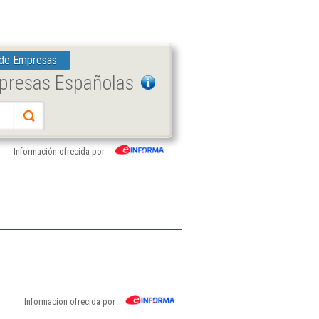
 de Empresas
mpresas Españolas
Información ofrecida por
Información ofrecida por