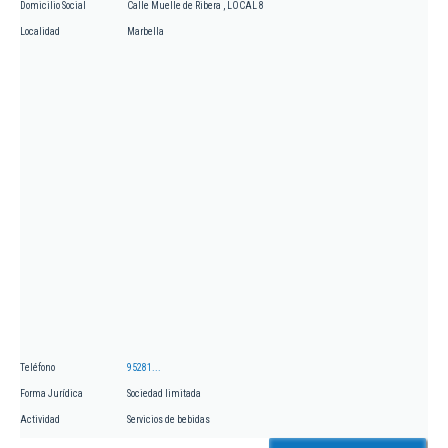
Domicilio Social
Calle Muelle de Ribera , LOCAL 8
Localidad
Marbella
Teléfono
95281...
Forma Jurídica
Sociedad limitada
Actividad
Servicios de bebidas