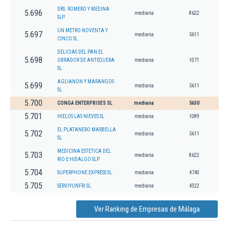
DRS. ROMERO Y MEDINA
5.696
mediana
8622
SLP.
UN METRO NOVENTA Y
5.697
mediana
5611
CINCO SL.
DELICIAS DEL PAN EL
5.698
OBRADOR DE ANTEQUERA
mediana
1071
SL.
AGLIANON Y MARANGOS
5.699
mediana
5611
SL.
5.700
CONGA ENTERPRISES SL
mediana
5630
5.701
HIELOS LAS NIEVES SL
mediana
1089
EL PLATANERO MARBELLA
5.702
mediana
5611
SL.
MEDICINA ESTETICA DEL
5.703
mediana
8622
RIO E HIDALGO SLP.
5.704
SUPERPHONE EXPRESS SL.
mediana
4740
5.705
SERVIYUNFRI SL.
mediana
4322
Ver Ranking de Empresas de Málaga