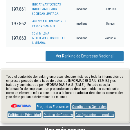
INICIATIVAS TECNICAS
197.861
INDUSTRIALES ROIG
mediana
Castellon
SOCIEDAD LIMITADA.
AGENCIA DE TRANSPORTES
197.862
mediana
Burgos
PEREZ VELASCO SL
SOMI MILENA
197.863
MEDITERRANEO SOCIEDAD
mediana
Valencia
LIMITADA.
Ver Ranking de Empresas Nacional
Todo el contenido de ranking-empresas.eleconomista.es y toda la información de
empresas procede de la base de datos de INFORMA D&B S.A.U. (S.M.E.) y es
tratada y suministrada por INFORMA D&B S.A.U. (S.M.E.). En todo caso, la
información de empresas que proporcionamos debe ser tenida en cuenta sólo
como un elemento más a considerar a la hora de adoptar decisiones comerciales
y no debe por tanto determinar las mismas.
Preguntas Frecuentes
Condiciones Generales
Política de Privacidad
Política de Cookies
Configuración de cookies