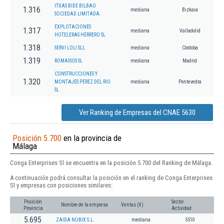
ITXAS BIDE BILBAO
1.316
mediana
Bizkaia
SOCIEDAD LIMITADA.
EXPLOTACIONES
1.317
mediana
Valladolid
HOTELERAS HERRERO SL
1.318
SERVI LOLI SLL
mediana
Córdoba
1.319
ROMAISOS SL
mediana
Madrid
CONSTRUCCIONES Y
1.320
MONTAJES PEREZ DEL RIO
mediana
Pontevedra
SL
Ver Ranking de Empresas del CNAE 5630
Posición 5.700
en la provincia de
Málaga
Conga Enterprises Sl se encuentra en la posición 5.700 del Ranking de Málaga.
A continuación podrá consultar la posición en el ranking de Conga Enterprises
Sl y empresas con posiciones similares:
Posición
Sector
Nombre de la empresa
Ventas (€)
Provincia
Actividad
5.695
ZAIDA NUBIX S.L.
mediana
5510