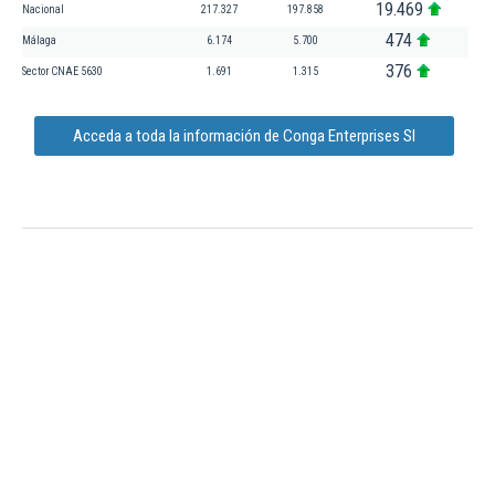
19.469
Nacional
217.327
197.858
474
Málaga
6.174
5.700
376
Sector CNAE 5630
1.691
1.315
Acceda a toda la información de Conga Enterprises Sl