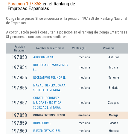
Posición 197.858
en el Ranking de
Empresas Españolas
Conga Enterprises Sl se encuentra en la posición 197.858 del Ranking Nacional
de Empresas.
A continuación podrá consultar la posición en el ranking de Conga Enterprises
Sl y empresas con posiciones similares:
Posición
Nombre de la empresa
Ventas (€)
Provincia
Nacional
197.853
ABOCOMPRI SA
mediana
Asturias
BIO ORGANIC MAR MENOR
197.854
mediana
Murcia
SL.
197.855
RECREATIVOS PELINOR SL
mediana
Tenerife
MAZABI GENERAL ORAA
197.856
mediana
Bizkaia
SOCIEDAD LIMITADA.
CONSTRUCCIONES Y
197.857
MEJORA ENERGETICA
mediana
Zaragoza
SOCIEDAD LIMITADA.
197.858
CONGA ENTERPRISES SL
mediana
Málaga
197.859
DURALCOR SL
mediana
Madrid
197.860
ELECTRICISTA 2013 SL
mediana
Huesca