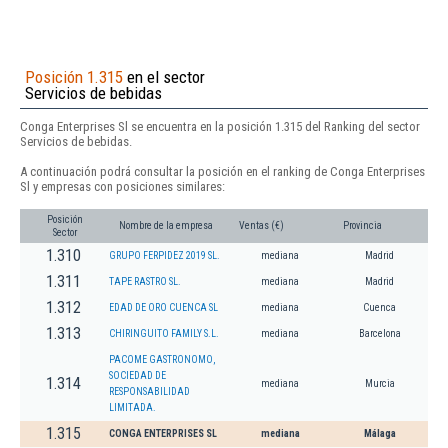
Posición 1.315
en el sector
Servicios de bebidas
Conga Enterprises Sl se encuentra en la posición 1.315 del Ranking del sector
Servicios de bebidas.
A continuación podrá consultar la posición en el ranking de Conga Enterprises
Sl y empresas con posiciones similares:
Posición
Nombre de la empresa
Ventas (€)
Provincia
Sector
1.310
GRUPO FERPIDEZ 2019 SL.
mediana
Madrid
1.311
TAPE RASTRO SL.
mediana
Madrid
1.312
EDAD DE ORO CUENCA SL
mediana
Cuenca
1.313
CHIRINGUITO FAMILY S.L.
mediana
Barcelona
PACOME GASTRONOMO,
SOCIEDAD DE
1.314
mediana
Murcia
RESPONSABILIDAD
LIMITADA.
1.315
CONGA ENTERPRISES SL
mediana
Málaga